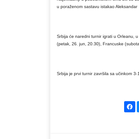
u poraženom sastavu istakao Aleksandar
Srbija će naredni turnir igrati u Orleanu, 
(petak, 26. jun, 20.30), Francuske (subota,
Srbija je prvi turnir završila sa učinkom 3-