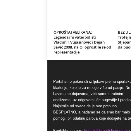
OPROŠTAJ VELIKANA:
BEZ U
Legendarni vaterpolisti
Trofejn
Vladimir Vujasinović i Dejan
Stjepa
Savić 2008. na OI oprostile se od
da bude
reprezentacije
Portal smo pokrenuli iz ljubavi prema sports
klađenju, koje je za mnoge više od pasije. Ne
bavimo se dojavama, već samo stručnim
analizama, uz odgovarajuće sugestije i predlo
Najbitnije od svega da je sve potpuno
BESPLATNO, a nadamo se da smo bar malo
pomogli pri odabiru parova koje dodajete na ti
Kontaktirajte nas:
kontakt@sportskevesti.org