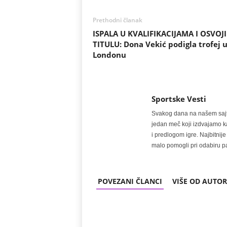
Prethodni članak
ISPALA U KVALIFIKACIJAMA I OSVOJ
TITULU: Dona Vekić podigla trofej 
Londonu
Sportske Vesti
Svakog dana na našem sajtu 
jedan meč koji izdvajamo kao
i predlogom igre. Najbitn
malo pomogli pri odabiru pa
POVEZANI ČLANCI
VIŠE OD AUTO