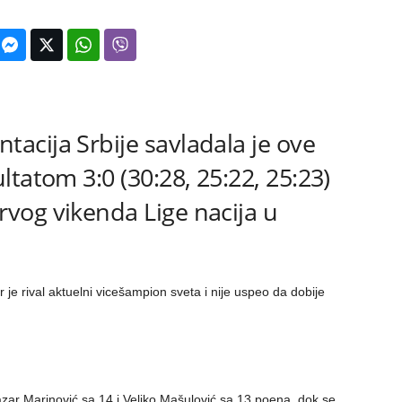
cija Srbije savladala je ove
tatom 3:0 (30:28, 25:22, 25:23)
vog vikenda Lige nacija u
 je rival aktuelni vicešampion sveta i nije uspeo da dobije
Lazar Marinović sa 14 i Veljko Mašulović sa 13 poena, dok se