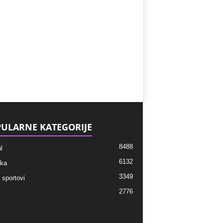
ULARNE KATEGORIJE
8488
l
6132
ka
3349
 sportovi
2776