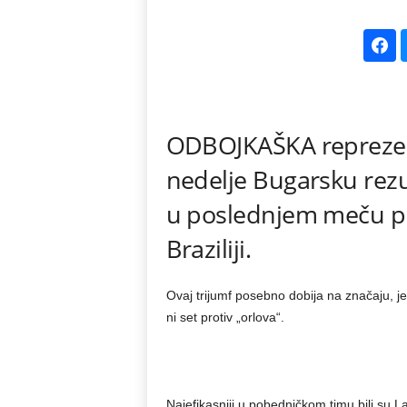
k
e
V
ODBOJKAŠKA reprezenta
e
nedelje Bugarsku rezul
s
u poslednjem meču pr
t
Braziliji.
i
Ovaj trijumf posebno dobija na značaju, jer
ni set protiv „orlova“.
Najefikasniji u pobedničkom timu bili su 