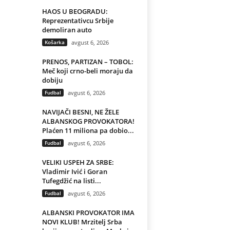
HAOS U BEOGRADU:
Reprezentativcu Srbije
demoliran auto
Košarka
avgust 6, 2026
PRENOS, PARTIZAN – TOBOL:
Meč koji crno-beli moraju da
dobiju
Fudbal
avgust 6, 2026
NAVIJAČI BESNI, NE ŽELE
ALBANSKOG PROVOKATORA!
Plaćen 11 miliona pa dobio...
Fudbal
avgust 6, 2026
VELIKI USPEH ZA SRBE:
Vladimir Ivić i Goran
Tufegdžić na listi...
Fudbal
avgust 6, 2026
ALBANSKI PROVOKATOR IMA
NOVI KLUB! Mrzitelj Srba