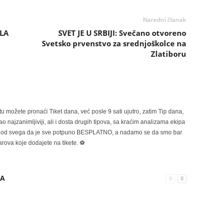
Naredni članak
ILA
SVET JE U SRBIJI: Svečano otvoreno
u
Svetsko prvenstvo za srednjoškolce na
Zlatiboru
možete pronaći Tiket dana, već posle 9 sati ujutro, zatim Tip dana,
 najzanimljiviji, ali i dosta drugih tipova, sa kraćim analizama ekipa
ije od svega da je sve potpuno BESPLATNO, a nadamo se da smo bar
rova koje dodajete na tikete. ⚽
RA