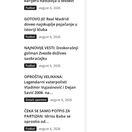
karijeru nastavlja u Moskvi
Fudbal
avgust 6, 2026
GOTOVO JE! Real Madrid
doveo najskuplje pojačanje u
istoriji kluba
Fudbal
avgust 6, 2026
NAJNOVIJE VESTI: Doskorašnji
golman Zvezde doživeo
saobraćajku
Fudbal
avgust 6, 2026
OPROŠTAJ VELIKANA:
Legendarni vaterpolisti
Vladimir Vujasinović i Dejan
Savić 2008. na...
Ostali sportovi
avgust 6, 2026
ČEKA SE SAMO POTPIS ZA
PARTIZAN: Idrisu Baba se
oprostio od...
Fudbal
avgust 6, 2026