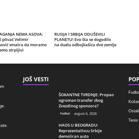
LAGANJA NEMA ASOVA:
RUSIJA I SRBIJA ODUŠEVILI
i plivač Velimir
PLANETU! Evo šta se dogodilo
nović smatra da moramo
na duelu odbojkašica dve zemlje
mo strpljivi
JOŠ VESTI
POP
kom
Fudba
ŠOKANTNE TVRDNJE: Propao
ogroman transfer zbog
Košar
Zvezdinog sponzora?
ge.
Ostali
Fudbal
avgust 6, 2026
Tenis
HAOS U BEOGRADU:
kete.
Reprezentativcu Srbije
demoliran auto