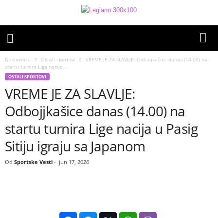
Naslovnica
Ostali sportovi
VREME JE ZA SLAVLJE: Odbojjkašice danas (14.00) na
startu turnira Lige nacija...
OSTALI SPORTOVI
VREME JE ZA SLAVLJE:
Odbojjkašice danas (14.00) na
startu turnira Lige nacija u Pasig
Sitiju igraju sa Japanom
Od
Sportske Vesti
-
jun 17, 2026