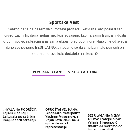
Sportske Vesti
Svakog dana na našem sajtu možete pronaći Tiket dana, već posle 9 sati
ujutro, zatim Tip dana, jedan meč koji izdvajamo kao najzanimljiviji, ali i dosta
drugih tipova, sa kraćim analizama ekipa i predlogom igre. Najbitnije od svega
da je sve potpuno BESPLATNO, a nadamo se da smo bar malo pomogli pri
odabiru parova koje dodajete na tikete. ⚽
POVEZANI ČLANCI
VIŠE OD AUTORA
„HVALA NA PODRŠCI“:
OPROŠTAJ VELIKANA:
Lajk.rs u policiji i
Legendarni vaterpolisti
BEZ ULAGANJA NEMA
Lajk.rsski savez Srbije
Vladimir Vujasinović i
ASOVA: Trofejni plivač
imaju dobru saradnju
Dejan Savić 2008. na OI
Velimir Stjepanović
oprostile se od
smatra da moramo da
reprezentacije
budemo strpljivi