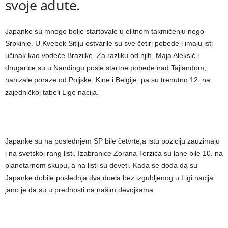
svoje adute.
Japanke su mnogo bolje startovale u elitnom takmičenju nego
Srpkinje. U Kvebek Sitiju ostvarile su sve četiri pobede i imaju isti
učinak kao vodeće Brazilke. Za razliku od njih, Maja Aleksić i
drugarice su u Nanđingu posle startne pobede nad Tajlandom,
nanizale poraze od Poljske, Kine i Belgije, pa su trenutno 12. na
zajedničkoj tabeli Lige nacija.
Japanke su na poslednjem SP bile četvrte,a istu poziciju zauzimaju
i na svetskoj rang listi. Izabranice Zorana Terzića su lane bile 10. na
planetarnom skupu, a na listi su deveti. Kada se doda da su
Japanke dobile poslednja dva duela bez izgubljenog u Ligi nacija
jano je da su u prednosti na našim devojkama.