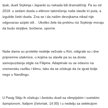
Ipak, dueli Srpkinja i Japanki su nekada bili dramatičniji. Pa su od
2018. u sedam duela u elitnom takmičenju naše slavile tri puta, a
izgubile četiri duela. Zna se i da našim devojkama nikad nije
odgovarao azijski stil… Ukoliko žele da prekinu niz Srpkinje moraju
da budu strpljive, borbene, uporne.
Naše dame su protekle nedelje vežvale u Kini, odigrale su i dve
pripremne utakmice, u kojima su slavile pa su sa dosta
samopuzdanja stigle na Filipine. Adaptirale su se odavno na
vremensku razliku i klimu, tako da se očekuje da će igrati bolje
nego u Nanđingu.
U Pasig Sitiju ih očekuju i žestoku dueli sa olimpijskim i svetskim
šampionom, Italijom (četvrtak, 14.00) i u nedelju sa selekcijom