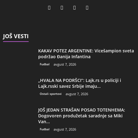
JOŠ VESTI
KAKAV POTEZ ARGENTINE: Vicešampion sveta
podržao Đanija Infantina
Fudbal
avgust 7, 2026
„HVALA NA PODRŠCI“: Lajk.rs u policiji i
Lajk.rsski savez Srbije imaju...
Ostali sportovi
avgust 7, 2026
JOŠ JEDAN STRAŠAN POSAO TOTENHEMA:
Dogovoren produžetak saradnje sa Miki
Van...
Fudbal
avgust 7, 2026