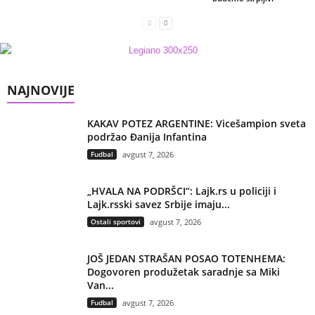
NAJNOVIJE
KAKAV POTEZ ARGENTINE: Vicešampion sveta
podržao Đanija Infantina
Fudbal
avgust 7, 2026
„HVALA NA PODRŠCI“: Lajk.rs u policiji i
Lajk.rsski savez Srbije imaju...
Ostali sportovi
avgust 7, 2026
JOŠ JEDAN STRAŠAN POSAO TOTENHEMA:
Dogovoren produžetak saradnje sa Miki
Van...
Fudbal
avgust 7, 2026