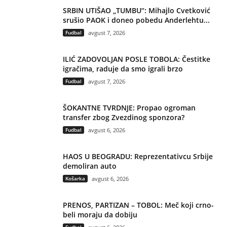
SRBIN UTIŠAO „TUMBU“: Mihajlo Cvetković
srušio PAOK i doneo pobedu Anderlehtu...
Fudbal
avgust 7, 2026
ILIĆ ZADOVOLJAN POSLE TOBOLA: Čestitke
igračima, raduje da smo igrali brzo
Fudbal
avgust 7, 2026
ŠOKANTNE TVRDNJE: Propao ogroman
transfer zbog Zvezdinog sponzora?
Fudbal
avgust 6, 2026
HAOS U BEOGRADU: Reprezentativcu Srbije
demoliran auto
Košarka
avgust 6, 2026
PRENOS, PARTIZAN – TOBOL: Meč koji crno-
beli moraju da dobiju