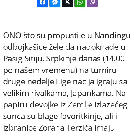
ONO što su propustile u Nanđingu
odbojkašice žele da nadoknade u
Pasig Sitiju. Srpkinje danas (14.00
po našem vremenu) na turniru
druge nedelje Lige nacija igraju sa
velikim rivalkama, Japankama. Na
papiru devojke iz Zemlje izlazećeg
sunca su blage favoritkinje, ali i
izbranice Zorana Terzića imaju