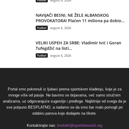
Fudbal
avgust 6, 2026
NAVIJAČI BESNI, NE ŽELE ALBANSKOG
PROVOKATORA! Plaćen 11 miliona pa dobio...
Fudbal
avgust 6, 2026
VELIKI USPEH ZA SRBE: Vladimir Ivić i Goran
Tufegdžić na listi...
Fudbal
avgust 6, 2026
Portal smo pokrenuli iz ljubavi prema sportskom klađenju, koje je za
mnoge više od pasije. Ne bavimo se dojavama, već samo stručnim
analizama, uz odgovarajuće sugestije i predloge. Najbitnije od svega da je
sve potpuno BESPLATNO, a nadamo se da smo bar malo pomogli pri
odabiru parova koje dodajete na tikete.
Kontaktirajte nas:
kontakt@sportskevesti.org