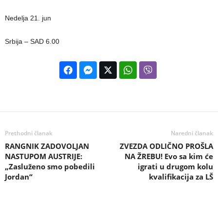
Nedelja 21. jun
Srbija – SAD 6.00
Prethodni članak
Naredni članak
RANGNIK ZADOVOLJAN
ZVEZDA ODLIČNO PROŠLA
NASTUPOM AUSTRIJE:
NA ŽREBU! Evo sa kim će
„Zasluženo smo pobedili
igrati u drugom kolu
Jordan“
kvalifikacija za LŠ