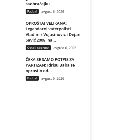
saobraćajku
Fudbal
avgust 6, 2026
OPROŠTAJ VELIKANA:
Legendarni vaterpolisti
Vladimir Vujasinović i Dejan
Savić 2008. na...
Ostali sportovi
avgust 6, 2026
ČEKA SE SAMO POTPIS ZA
PARTIZAN: Idrisu Baba se
oprostio od...
Fudbal
avgust 6, 2026