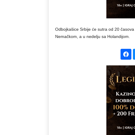
Odbojkašice Srbije će sutra od 20 časova i
Nemačkom, a u nedelju sa Holandijom.