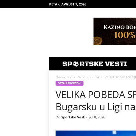
PETAK, AVGUST 7, 2026
Naslovnica
Ostali sportovi
VELIKA POBEDA SRBIJE!
OSTALI SPORTOVI
VELIKA POBEDA SRB
Bugarsku u Ligi na
Od
Sportske Vesti
-
jul 8, 2026