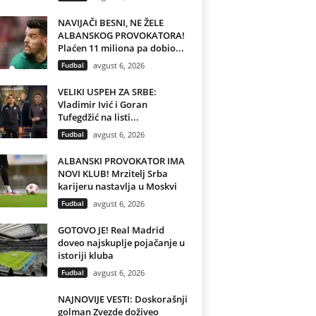
NAVIJAČI BESNI, NE ŽELE
ALBANSKOG PROVOKATORA!
Plaćen 11 miliona pa dobio...
Fudbal
avgust 6, 2026
VELIKI USPEH ZA SRBE:
Vladimir Ivić i Goran
Tufegdžić na listi...
Fudbal
avgust 6, 2026
ALBANSKI PROVOKATOR IMA
NOVI KLUB! Mrzitelj Srba
karijeru nastavlja u Moskvi
Fudbal
avgust 6, 2026
GOTOVO JE! Real Madrid
doveo najskuplje pojačanje u
istoriji kluba
Fudbal
avgust 6, 2026
NAJNOVIJE VESTI: Doskorašnji
golman Zvezde doživeo