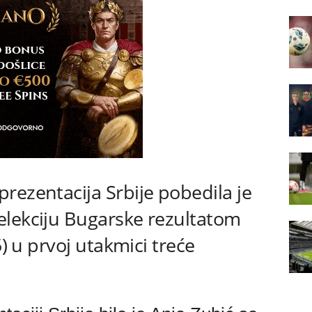
rezentacija Srbije pobedila je
elekciju Bugarske rezultatom
5) u prvoj utakmici treće