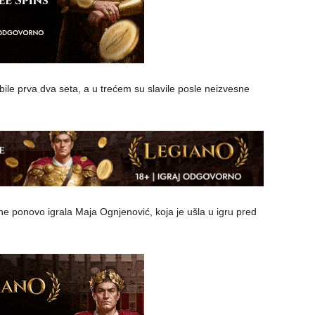
bile prva dva seta, a u trećem su slavile posle neizvesne
ne ponovo igrala Maja Ognjenović, koja je ušla u igru pred