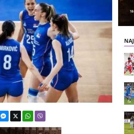
k
e
V
NAJ
e
s
t
i