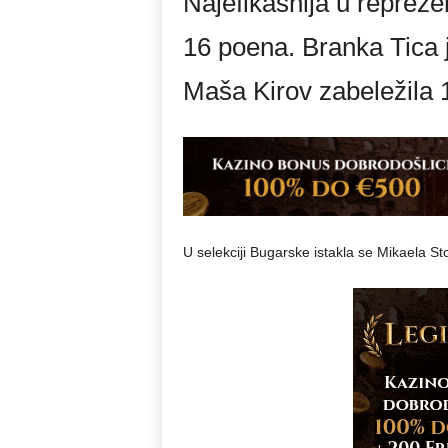
Najefikasnija u reprezen
16 poena. Branka Tica j
Maša Kirov zabeležila 
U selekciji Bugarske istakla se Mikaela S