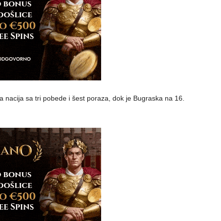
ga nacija sa tri pobede i šest poraza, dok je Bugraska na 16.