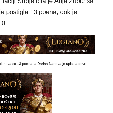
taciji Srbije bila je Anja Zubić sa
e postigla 13 poena, dok je
10.
tojanova sa 13 poena, a Darina Naneva je upisala devet.