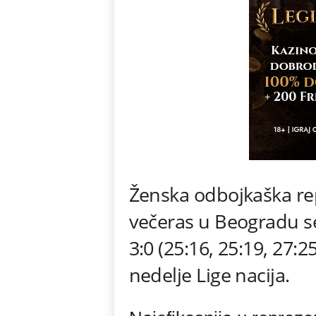
Ženska odbojkaška rep
večeras u Beogradu s
3:0 (25:16, 25:19, 27:2
nedelje Lige nacija.