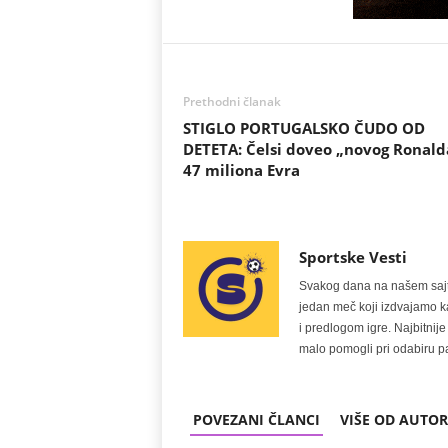
Prethodni članak
STIGLO PORTUGALSKO ČUDO OD
DETETA: Čelsi doveo „novog Ronald
47 miliona Evra
Sportske Vesti
Svakog dana na našem sajtu 
jedan meč koji izdvajamo kao
i predlogom igre. Najbitn
malo pomogli pri odabiru pa
POVEZANI ČLANCI
VIŠE OD AUTO