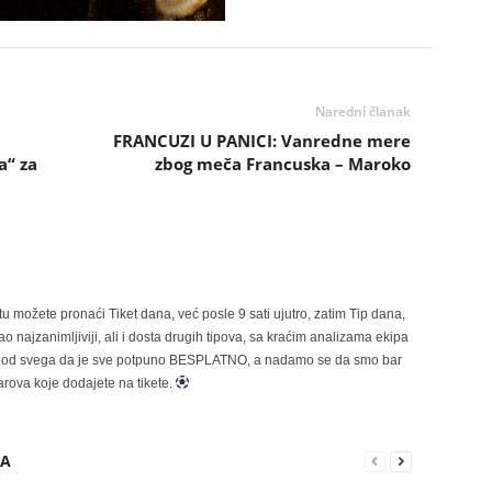
Naredni članak
FRANCUZI U PANICI: Vanredne mere
a“ za
zbog meča Francuska – Maroko
možete pronaći Tiket dana, već posle 9 sati ujutro, zatim Tip dana,
 najzanimljiviji, ali i dosta drugih tipova, sa kraćim analizama ekipa
ije od svega da je sve potpuno BESPLATNO, a nadamo se da smo bar
rova koje dodajete na tikete.
RA