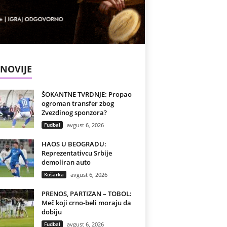
NOVIJE
ŠOKANTNE TVRDNJE: Propao
ogroman transfer zbog
Zvezdinog sponzora?
Fudbal
avgust 6, 2026
HAOS U BEOGRADU:
Reprezentativcu Srbije
demoliran auto
Košarka
avgust 6, 2026
PRENOS, PARTIZAN – TOBOL:
Meč koji crno-beli moraju da
dobiju
Fudbal
avgust 6, 2026