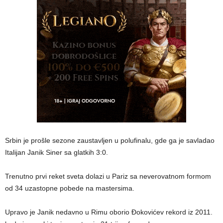
Srbin je prošle sezone zaustavljen u polufinalu, gde ga je savladao
Italijan Janik Siner sa glatkih 3:0.
Trenutno prvi reket sveta dolazi u Pariz sa neverovatnom formom
od 34 uzastopne pobede na mastersima.
Upravo je Janik nedavno u Rimu oborio Đokovićev rekord iz 2011.