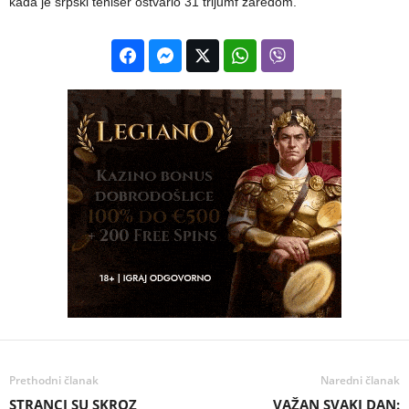
kada je srpski teniser ostvario 31 trijumf zaredom.
Prethodni članak
Naredni članak
STRANCI SU SKROZ
VAŽAN SVAKI DAN: