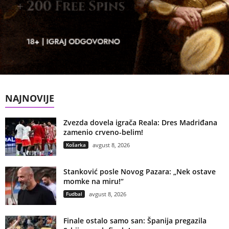
NAJNOVIJE
Zvezda dovela igrača Reala: Dres Madriđana
zamenio crveno-belim!
Košarka
avgust 8, 2026
Stanković posle Novog Pazara: „Nek ostave
momke na miru!“
Fudbal
avgust 8, 2026
Finale ostalo samo san: Španija pregazila