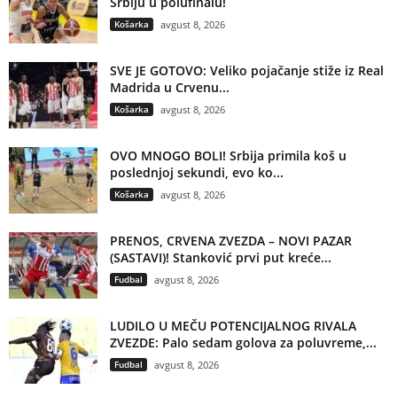
Srbiju u polufinalu!
Košarka
avgust 8, 2026
SVE JE GOTOVO: Veliko pojačanje stiže iz Real
Madrida u Crvenu...
Košarka
avgust 8, 2026
OVO MNOGO BOLI! Srbija primila koš u
poslednjoj sekundi, evo ko...
Košarka
avgust 8, 2026
PRENOS, CRVENA ZVEZDA – NOVI PAZAR
(SASTAVI)! Stanković prvi put kreće...
Fudbal
avgust 8, 2026
LUDILO U MEČU POTENCIJALNOG RIVALA
ZVEZDE: Palo sedam golova za poluvreme,...
Fudbal
avgust 8, 2026