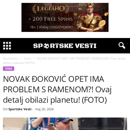
Naslovnica
Tenis
NOVAK ĐOKOVIĆ OPET IMA PROBLEM S RAMENOM?! Ovaj detalj
obilazi planetu! (FOTO)
TENIS
NOVAK ĐOKOVIĆ OPET IMA
PROBLEM S RAMENOM?! Ovaj
detalj obilazi planetu! (FOTO)
Od
Sportske Vesti
-
maj 20, 2026