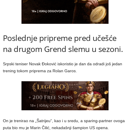
Poslednje pripreme pred učešće
na drugom Grend slemu u sezoni.
Srpski teniser Novak Đoković iskoristio je dan da odradi još jedan
trening tokom priprema za Rolan Garos.
On je trenirao na „Šatrijeu“, kao i u sredu, a sparing-partner ovoga
puta bio mu je Marin Čilić, nekadašnji šampion US opena.