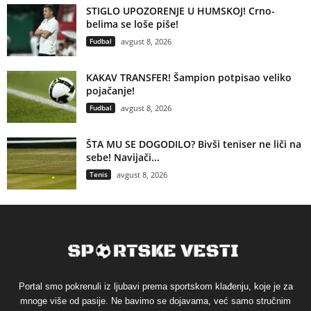
STIGLO UPOZORENJE U HUMSKOJ! Crno-
belima se loše piše!
Fudbal
avgust 8, 2026
KAKAV TRANSFER! Šampion potpisao veliko
pojačanje!
Fudbal
avgust 8, 2026
ŠTA MU SE DOGODILO? Bivši teniser ne liči na
sebe! Navijači...
Tenis
avgust 8, 2026
Portal smo pokrenuli iz ljubavi prema sportskom klađenju, koje je za
mnoge više od pasije. Ne bavimo se dojavama, već samo stručnim