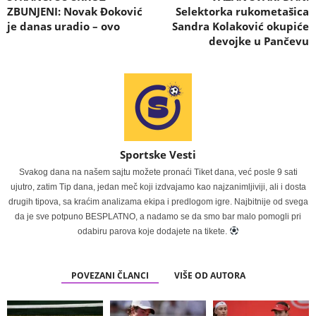
ZBUNJENI: Novak Đoković
Selektorka rukometašica
je danas uradio – ovo
Sandra Kolaković okupiće
devojke u Pančevu
Sportske Vesti
Svakog dana na našem sajtu možete pronaći Tiket dana, već posle 9 sati
ujutro, zatim Tip dana, jedan meč koji izdvajamo kao najzanimljiviji, ali i dosta
drugih tipova, sa kraćim analizama ekipa i predlogom igre. Najbitnije od svega
da je sve potpuno BESPLATNO, a nadamo se da smo bar malo pomogli pri
odabiru parova koje dodajete na tikete.
POVEZANI ČLANCI
VIŠE OD AUTORA