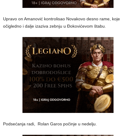
Upravo on Amanović kontrolisao Novakovo desno rame, koje
očigledno i dalje izaziva zebnju u Đokovićevom štabu.
Podsećanja radi, Rolan Garos počinje u nedelju.