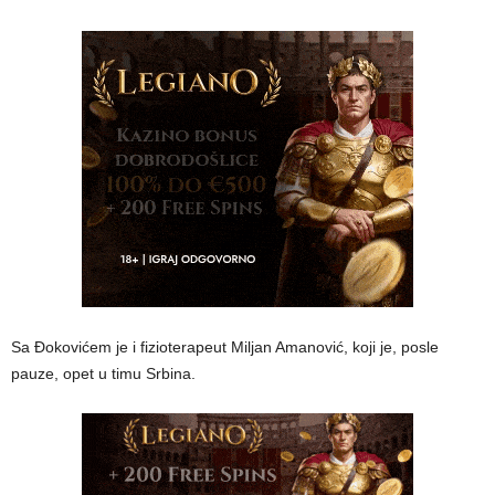
Sa Đokovićem je i fizioterapeut Miljan Amanović, koji je, posle
pauze, opet u timu Srbina.