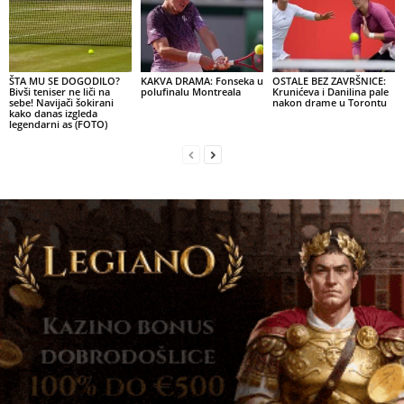
ŠTA MU SE DOGODILO?
KAKVA DRAMA: Fonseka u
OSTALE BEZ ZAVRŠNICE:
Bivši teniser ne liči na
polufinalu Montreala
Krunićeva i Danilina pale
sebe! Navijači šokirani
nakon drame u Torontu
kako danas izgleda
legendarni as (FOTO)