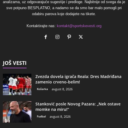
analizama, uz odgovarajuće sugestije i predloge. Najbitnije od svega da je
sve potpuno BESPLATNO, a nadamo se da smo bar malo pomogli pri
odabiru parova koje dodajete na tikete.
Kontaktirajte nas:
kontakt@sportskevesti.org
JOŠ VESTI
Zvezda dovela igrača Reala: Dres Madriđana
zamenio crveno-belim!
Košarka
avgust 8, 2026
Stanković posle Novog Pazara: „Nek ostave
momke na miru!“
Fudbal
avgust 8, 2026