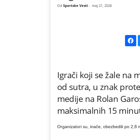
Od
Sportske Vesti
-
maj 21, 2026
k
e
V
e
s
Igrači koji se žale na
t
od sutra, u znak prote
i
medije na Rolan Garo
maksimalnih 15 minu
Organizatori su, inače, obezbedili po 2,8 