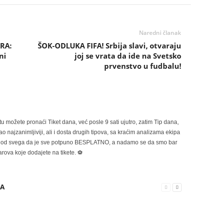
Naredni članak
RA:
ŠOK-ODLUKA FIFA! Srbija slavi, otvaraju
ni
joj se vrata da ide na Svetsko
prvenstvo u fudbalu!
možete pronaći Tiket dana, već posle 9 sati ujutro, zatim Tip dana,
 najzanimljiviji, ali i dosta drugih tipova, sa kraćim analizama ekipa
ije od svega da je sve potpuno BESPLATNO, a nadamo se da smo bar
rova koje dodajete na tikete. ⚽
RA