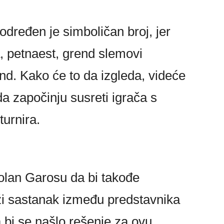
određen je simboličan broj, jer
, petnaest, grend slemovi
nd. Kako će to da izgleda, videće
a započinju susreti igrača s
urnira.
olan Garosu da bi takođe
rži sastanak između predstavnika
a bi se našlo rešenje za ovu