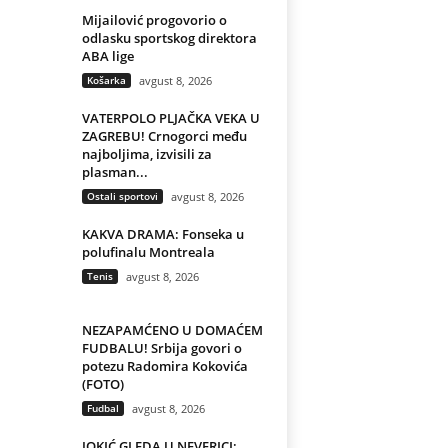
Mijailović progovorio o
odlasku sportskog direktora
ABA lige
Košarka
avgust 8, 2026
VATERPOLO PLJAČKA VEKA U
ZAGREBU! Crnogorci među
najboljima, izvisili za
plasman...
Ostali sportovi
avgust 8, 2026
KAKVA DRAMA: Fonseka u
polufinalu Montreala
Tenis
avgust 8, 2026
NEZAPAMĆENO U DOMAĆEM
FUDBALU! Srbija govori o
potezu Radomira Kokovića
(FOTO)
Fudbal
avgust 8, 2026
JOKIĆ GLEDA U NEVERICI: