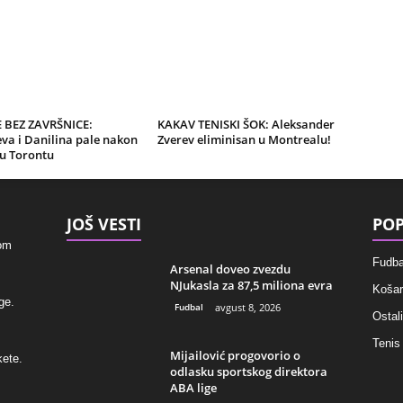
 BEZ ZAVRŠNICE:
KAKAV TENISKI ŠOK: Aleksander
va i Danilina pale nakon
Zverev eliminisan u Montrealu!
u Torontu
JOŠ VESTI
POP
kom
Fudba
Arsenal doveo zvezdu
NJukasla za 87,5 miliona evra
Košar
ge.
Fudbal
avgust 8, 2026
Ostali
Tenis
Mijailović progovorio o
kete.
odlasku sportskog direktora
ABA lige