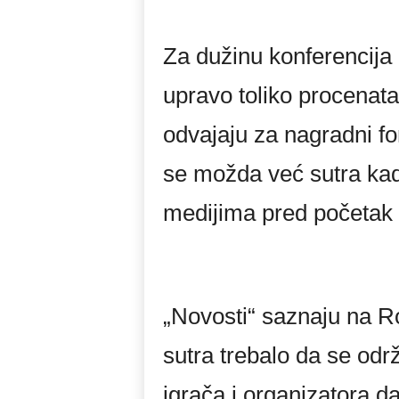
Za dužinu konferencija 
upravo toliko procenata
odvajaju za nagradni fo
se možda već sutra kad
medijima pred početak t
„Novosti“ saznaju na R
sutra trebalo da se od
igrača i organizatora d