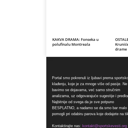
KAKVA DRAMA: Fonseka u
OSTALE
polufinalu Montreala
Kruniće
drame 
Portal smo pokrenuli iz ljubavi prema sports
klađenju, koje je za mnoge više od pasije. Ne
bavimo se dojavama, već samo stručnim
analizama, uz odgovarajuće sugestije i predlo
Najbitnije od svega da je sve potpuno
BESPLATNO, a nadamo se da smo bar malo
pomogli pri odabiru parova koje dodajete na ti
Kontaktirajte nas:
kontakt@sportskevesti.org