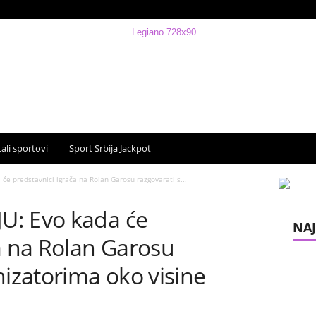
ali sportovi
Sport Srbija Jackpot
e predstavnici igrača na Rolan Garosu razgovarati s...
U: Evo kada će
NAJ
a na Rolan Garosu
nizatorima oko visine