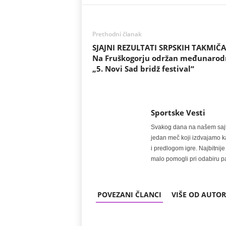
Prethodni članak
SJAJNI REZULTATI SRPSKIH TAKMIČA
Na Fruškogorju održan međunarod
„5. Novi Sad bridž festival“
Sportske Vesti
Svakog dana na našem sajtu 
jedan meč koji izdvajamo kao
i predlogom igre. Najbitn
malo pomogli pri odabiru pa
POVEZANI ČLANCI
VIŠE OD AUTO