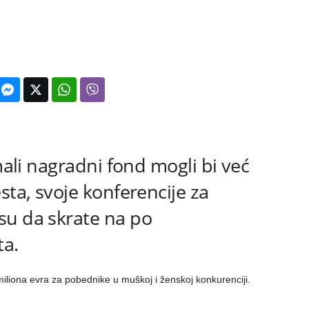
 mali nagradni fond mogli bi već
sta, svoje konferencije za
su da skrate na po
ta.
miliona evra za pobednike u muškoj i ženskoj konkurenciji.