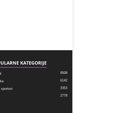
ULARNE KATEGORIJE
8508
l
6142
ka
3353
 sportovi
2778