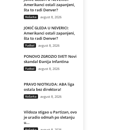
Amerikanci ostali zapanjeni,
šta to radi Denver?
Košarka
avgust 8, 2026
JOKIĆ GLEDA U NEVERICI:
Amerikanci ostali zapanjeni,
šta to radi Denver?
Fudbal
avgust 8, 2026
PONOVO ZGROZIO SVET! Novi
skandal Đanija Infantina
Fudbal
avgust 8, 2026
PRAVO NIOTKUDA: ABA liga
ostala bez direktora!
Košarka
avgust 8, 2026
Vildoza stigao u Partizan, ovo
je uradio odmah po sletanju
u...
Košarka
avgust 8, 2026