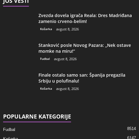
JOŠ VESTI
Zvezda dovela igrača Reala: Dres Madriđana
zamenio crveno-belim!
Košarka
avgust 8, 2026
Stanković posle Novog Pazara: „Nek ostave
momke na miru!“
Fudbal
avgust 8, 2026
Finale ostalo samo san: Španija pregazila
Srbiju u polufinalu!
Košarka
avgust 8, 2026
POPULARNE KATEGORIJE
8514
Fudbal
6147
Košarka