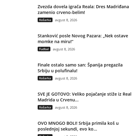
Zvezda dovela igrača Reala: Dres Madriđana
zamenio crveno-belim!
Košarka
avgust 8, 2026
Stanković posle Novog Pazara: „Nek ostave
momke na miru!“
Fudbal
avgust 8, 2026
Finale ostalo samo san: Španija pregazila
Srbiju u polufinalu!
Košarka
avgust 8, 2026
SVE JE GOTOVO: Veliko pojačanje stiže iz Real
Madrida u Crvenu...
Košarka
avgust 8, 2026
OVO MNOGO BOLI! Srbija primila koš u
poslednjoj sekundi, evo ko...