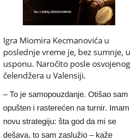
Igra Miomira Kecmanovića u
poslednje vreme je, bez sumnje, u
usponu. Naročito posle osvojenog
čelendžera u Valensiji.
– To je samopouzdanje. Otišao sam
opušten i rasterećen na turnir. Imam
novu strategiju: šta god da mi se
dešava, to sam zaslužio – kaže