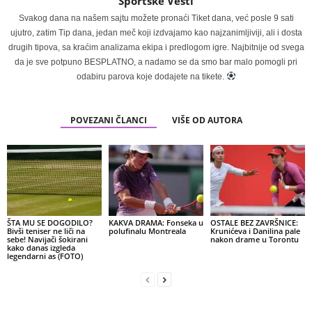
Sportske Vesti
Svakog dana na našem sajtu možete pronaći Tiket dana, već posle 9 sati
ujutro, zatim Tip dana, jedan meč koji izdvajamo kao najzanimljiviji, ali i dosta
drugih tipova, sa kraćim analizama ekipa i predlogom igre. Najbitnije od svega
da je sve potpuno BESPLATNO, a nadamo se da smo bar malo pomogli pri
odabiru parova koje dodajete na tikete.
POVEZANI ČLANCI
VIŠE OD AUTORA
ŠTA MU SE DOGODILO?
KAKVA DRAMA: Fonseka u
OSTALE BEZ ZAVRŠNICE:
Bivši teniser ne liči na
polufinalu Montreala
Krunićeva i Danilina pale
sebe! Navijači šokirani
nakon drame u Torontu
kako danas izgleda
legendarni as (FOTO)