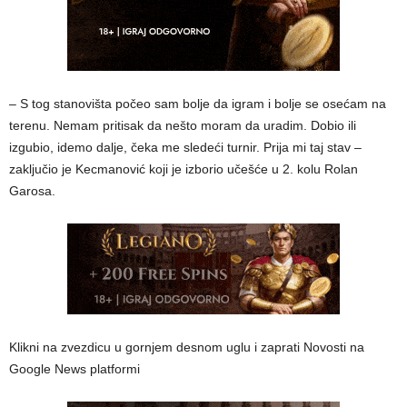
– S tog stanovišta počeo sam bolje da igram i bolje se osećam na
terenu. Nemam pritisak da nešto moram da uradim. Dobio ili
izgubio, idemo dalje, čeka me sledeći turnir. Prija mi taj stav –
zaključio je Kecmanović koji je izborio učešće u 2. kolu Rolan
Garosa.
Klikni na zvezdicu u gornjem desnom uglu i zaprati Novosti na
Google News platformi