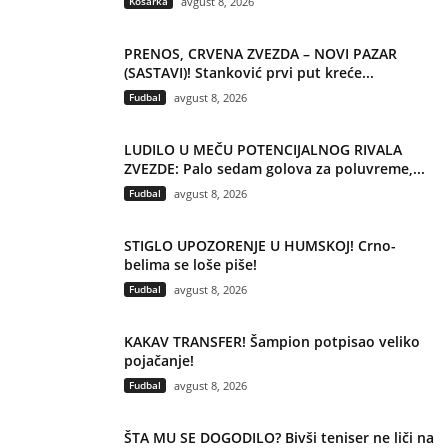
Košarka
avgust 8, 2026
PRENOS, CRVENA ZVEZDA – NOVI PAZAR
(SASTAVI)! Stanković prvi put kreće...
Fudbal
avgust 8, 2026
LUDILO U MEČU POTENCIJALNOG RIVALA
ZVEZDE: Palo sedam golova za poluvreme,...
Fudbal
avgust 8, 2026
STIGLO UPOZORENJE U HUMSKOJ! Crno-
belima se loše piše!
Fudbal
avgust 8, 2026
KAKAV TRANSFER! Šampion potpisao veliko
pojačanje!
Fudbal
avgust 8, 2026
ŠTA MU SE DOGODILO? Bivši teniser ne liči na