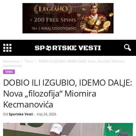
Naslovnica
Tenis
DOBIO ILI IZGUBIO, IDEMO DALJE: Nova „filozofija“ Miomira
Kecmanovića
TENIS
DOBIO ILI IZGUBIO, IDEMO DALJE:
Nova „filozofija“ Miomira
Kecmanovića
Od
Sportske Vesti
-
maj 24, 2026