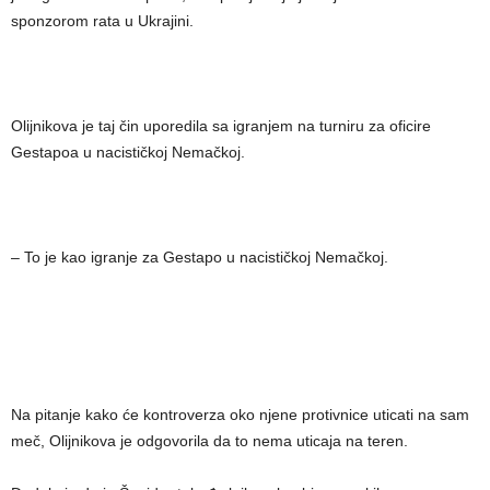
sponzorom rata u Ukrajini.
Olijnikova je taj čin uporedila sa igranjem na turniru za oficire
Gestapoa u nacističkoj Nemačkoj.
– To je kao igranje za Gestapo u nacističkoj Nemačkoj.
Na pitanje kako će kontroverza oko njene protivnice uticati na sam
meč, Olijnikova je odgovorila da to nema uticaja na teren.