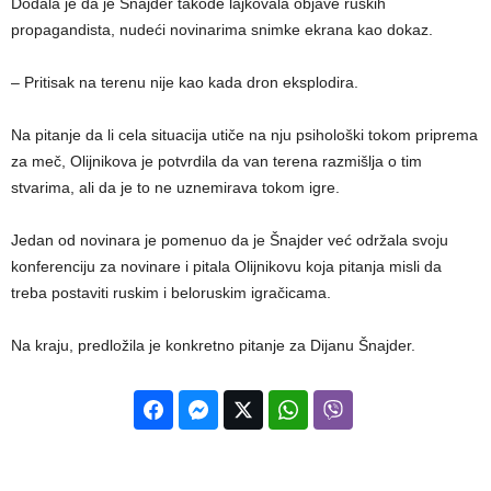
Dodala je da je Šnajder takođe lajkovala objave ruskih
propagandista, nudeći novinarima snimke ekrana kao dokaz.
– Pritisak na terenu nije kao kada dron eksplodira.
Na pitanje da li cela situacija utiče na nju psihološki tokom priprema
za meč, Olijnikova je potvrdila da van terena razmišlja o tim
stvarima, ali da je to ne uznemirava tokom igre.
Jedan od novinara je pomenuo da je Šnajder već održala svoju
konferenciju za novinare i pitala Olijnikovu koja pitanja misli da
treba postaviti ruskim i beloruskim igračicama.
Na kraju, predložila je konkretno pitanje za Dijanu Šnajder.