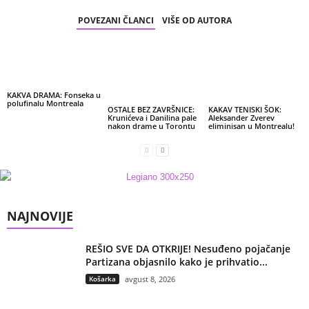
POVEZANI ČLANCI
VIŠE OD AUTORA
KAKVA DRAMA: Fonseka u
polufinalu Montreala
OSTALE BEZ ZAVRŠNICE:
KAKAV TENISKI ŠOK:
Krunićeva i Danilina pale
Aleksander Zverev
nakon drame u Torontu
eliminisan u Montrealu!
NAJNOVIJE
REŠIO SVE DA OTKRIJE! Nesuđeno pojačanje
Partizana objasnilo kako je prihvatio...
Košarka
avgust 8, 2026