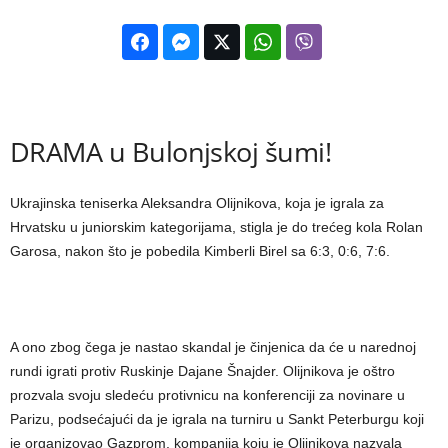
DRAMA u Bulonjskoj šumi!
Ukrajinska teniserka Aleksandra Olijnikova, koja je igrala za
Hrvatsku u juniorskim kategorijama, stigla je do trećeg kola Rolan
Garosa, nakon što je pobedila Kimberli Birel sa 6:3, 0:6, 7:6.
A ono zbog čega je nastao skandal je činjenica da će u narednoj
rundi igrati protiv Ruskinje Dajane Šnajder. Olijnikova je oštro
prozvala svoju sledeću protivnicu na konferenciji za novinare u
Parizu, podsećajući da je igrala na turniru u Sankt Peterburgu koji
je organizovao Gazprom, kompanija koju je Olijnikova nazvala