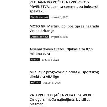
PET DANA DO POČETKA EVROPSKOG
PRVENSTVA: Loznica spremna za bokserski
spektakl,...
Ostali sportovi
avgust 8, 2026
MOTO GP: Martinu pol pozicija za nagradu
Velike Britanije
Ostali sportovi
avgust 8, 2026
Arsenal doveo zvezdu NJukasla za 87,5
miliona evra
Fudbal
avgust 8, 2026
Mijailović progovorio o odlasku sportskog
direktora ABA lige
Košarka
avgust 8, 2026
VATERPOLO PLJAČKA VEKA U ZAGREBU!
Crnogorci među najboljima, izvisili za
plasman...