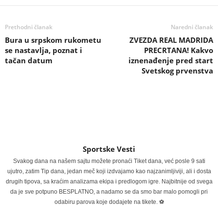
Prethodni članak
Naredni članak
Bura u srpskom rukometu
ZVEZDA REAL MADRIDA
se nastavlja, poznat i
PRECRTANA! Kakvo
tačan datum
iznenađenje pred start
Svetskog prvenstva
Sportske Vesti
Svakog dana na našem sajtu možete pronaći Tiket dana, već posle 9 sati
ujutro, zatim Tip dana, jedan meč koji izdvajamo kao najzanimljiviji, ali i dosta
drugih tipova, sa kraćim analizama ekipa i predlogom igre. Najbitnije od svega
da je sve potpuno BESPLATNO, a nadamo se da smo bar malo pomogli pri
odabiru parova koje dodajete na tikete. ⚽