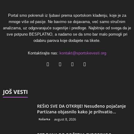
Portal smo pokrenuli iz ljubavi prema sportskom klađenju, koje je za
mnoge više od pasije. Ne bavimo se dojavama, već samo stručnim
analizama, uz odgovarajuće sugestije i predloge. Najbitnije od svega da je
sve potpuno BESPLATNO, a nadamo se da smo bar malo pomogli pri
odabiru parova koje dodajete na tikete.
Kontaktirajte nas:
kontakt@sportskevesti.org
JOŠ VESTI
REŠIO SVE DA OTKRIJE! Nesuđeno pojačanje
Partizana objasnilo kako je prihvatio...
Košarka
avgust 8, 2026