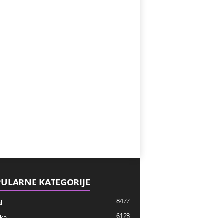
ULARNE KATEGORIJE
8477
l
6128
ka