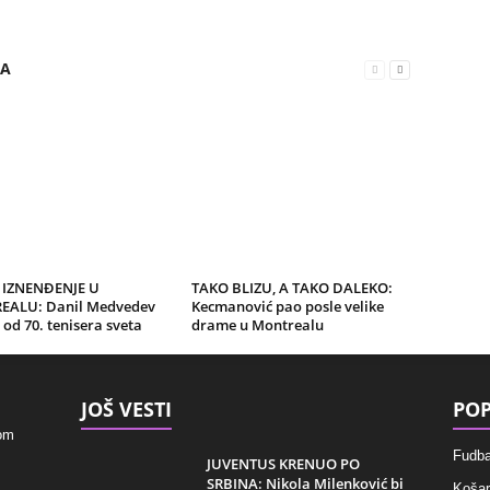
RA
 IZNENĐENJE U
TAKO BLIZU, A TAKO DALEKO:
ALU: Danil Medvedev
Kecmanović pao posle velike
 od 70. tenisera sveta
drame u Montrealu
JOŠ VESTI
POP
kom
Fudba
JUVENTUS KRENUO PO
SRBINA: Nikola Milenković bi
Košar