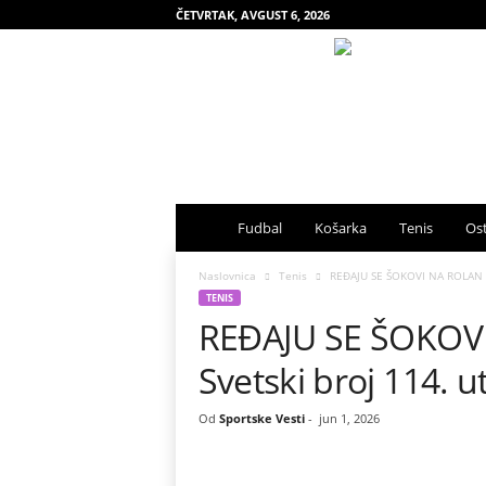
ČETVRTAK, AVGUST 6, 2026
S
Fudbal
Košarka
Tenis
Ost
p
Naslovnica
Tenis
REĐAJU SE ŠOKOVI NA ROLAN GA
TENIS
REĐAJU SE ŠOKOV
o
Svetski broj 114. u
r
t
Od
Sportske Vesti
-
jun 1, 2026
s