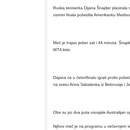
Ruska teniserka Dijana Šnajder plasirala 
osmini finala pobedila Amerikanku Medison
Meč je trajao jedan sat i 44 minuta. Šnajd
WTA liste.
Dajana će u četvrtfinalu igrati protiv po
na svetu Arina Sabalenka iz Belorusije i
Obe su po dva puta osvajale Australijan o
Njihov meč je na programu u večernjem te