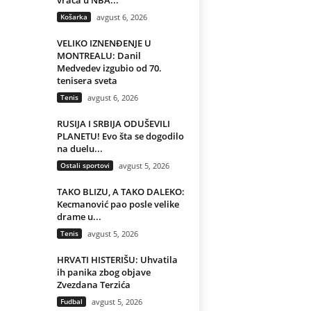
vraća u NBA...
Košarka
avgust 6, 2026
VELIKO IZNENĐENJE U
MONTREALU: Danil
Medvedev izgubio od 70.
tenisera sveta
Tenis
avgust 6, 2026
RUSIJA I SRBIJA ODUŠEVILI
PLANETU! Evo šta se dogodilo
na duelu...
Ostali sportovi
avgust 5, 2026
TAKO BLIZU, A TAKO DALEKO:
Kecmanović pao posle velike
drame u...
Tenis
avgust 5, 2026
HRVATI HISTERIŠU: Uhvatila
ih panika zbog objave
Zvezdana Terzića
Fudbal
avgust 5, 2026