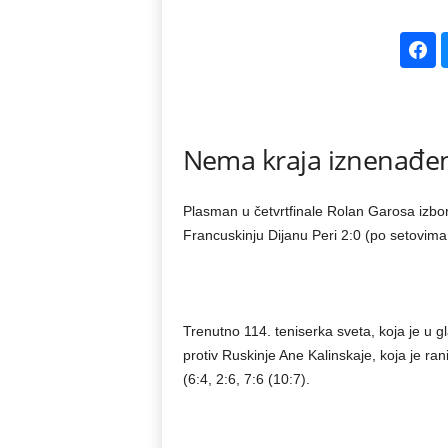
k
e
V
Nema kraja iznenađen
e
s
Plasman u četvrtfinale Rolan Garosa izbori
Francuskinju Dijanu Peri 2:0 (po setovima 
t
i
Trenutno 114. teniserka sveta, koja je u gla
protiv Ruskinje Ane Kalinskaje, koja je ran
(6:4, 2:6, 7:6 (10:7).