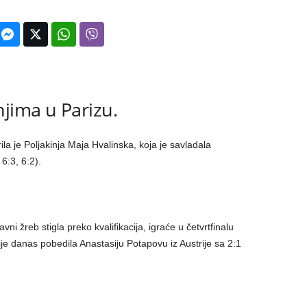
jima u Parizu.
la je Poljakinja Maja Hvalinska, koja je savladala
6:3, 6:2).
vni žreb stigla preko kvalifikacija, igraće u četvrtfinalu
ije danas pobedila Anastasiju Potapovu iz Austrije sa 2:1