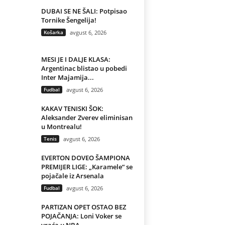
DUBAI SE NE ŠALI: Potpisao
Tornike Šengelija!
Košarka
avgust 6, 2026
MESI JE I DALJE KLASA:
Argentinac blistao u pobedi
Inter Majamija...
Fudbal
avgust 6, 2026
KAKAV TENISKI ŠOK:
Aleksander Zverev eliminisan
u Montrealu!
Tenis
avgust 6, 2026
EVERTON DOVEO ŠAMPIONA
PREMIJER LIGE: „Karamele“ se
pojačale iz Arsenala
Fudbal
avgust 6, 2026
PARTIZAN OPET OSTAO BEZ
POJAČANJA: Loni Voker se