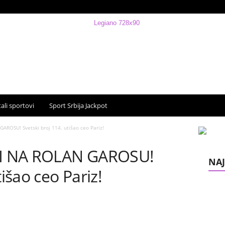
ali sportovi
Sport Srbija Jackpot
ROSU! Svetski broj 114. utišao ceo Pariz!
I NA ROLAN GAROSU!
NAJ
tišao ceo Pariz!