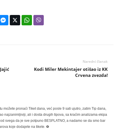
Naredni članak
ajić
Kodi Miler Mekintajer otišao iz KK
Crvena zvezda!
možete pronaći Tiket dana, već posle 9 sati ujutro, zatim Tip dana,
 najzanimljiviji, ali i dosta drugih tipova, sa kraćim analizama ekipa
ije od svega da je sve potpuno BESPLATNO, a nadamo se da smo bar
rova koje dodajete na tikete. ⚽