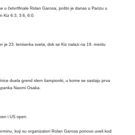
se u četvrtfinale Rolan Garosa, pošto je danas u Parizu u
 Kiz 6:3, 3:6, 6:0.
er je 23. teniserka sveta, dok se Kiz nalazi na 19. mestu
bednice duela grend slem šampionki, u kome se sastaju prva
 Japanka Naomi Osaka.
pen i US open.
rminu, koji su organizatori Rolan Garosa ponovo uveli kod