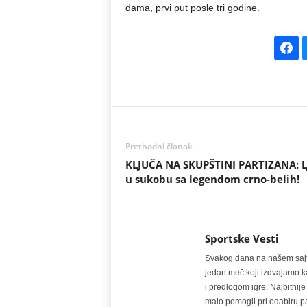
dama, prvi put posle tri godine.
Prethodni članak
KLJUČA NA SKUPŠTINI PARTIZANA: LJ
u sukobu sa legendom crno-belih!
Sportske Vesti
Svakog dana na našem sajtu 
jedan meč koji izdvajamo kao
i predlogom igre. Najbitn
malo pomogli pri odabiru pa