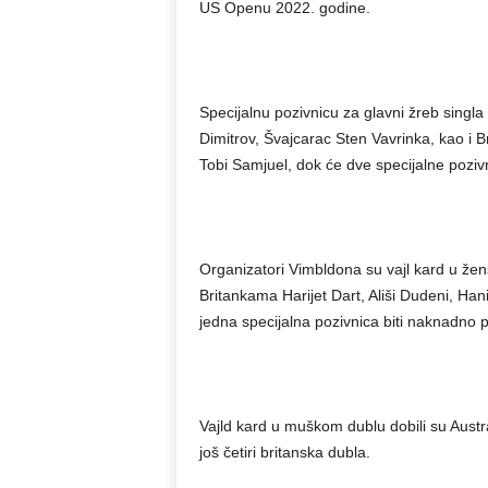
US Openu 2022. godine.
Specijalnu pozivnicu za glavni žreb singla
Dimitrov, Švajcarac Sten Vavrinka, kao i Br
Tobi Samjuel, dok će dve specijalne poziv
Organizatori Vimbldona su vajl kard u žensk
Britankama Harijet Dart, Ališi Dudeni, Han
jedna specijalna pozivnica biti naknadno 
Vajld kard u muškom dublu dobili su Austra
još četiri britanska dubla.