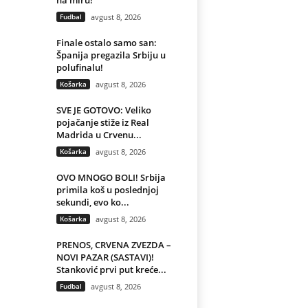
na miru!“
Fudbal
avgust 8, 2026
Finale ostalo samo san:
Španija pregazila Srbiju u
polufinalu!
Košarka
avgust 8, 2026
SVE JE GOTOVO: Veliko
pojačanje stiže iz Real
Madrida u Crvenu...
Košarka
avgust 8, 2026
OVO MNOGO BOLI! Srbija
primila koš u poslednjoj
sekundi, evo ko...
Košarka
avgust 8, 2026
PRENOS, CRVENA ZVEZDA –
NOVI PAZAR (SASTAVI)!
Stanković prvi put kreće...
Fudbal
avgust 8, 2026