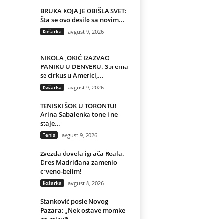
BRUKA KOJA JE OBIŠLA SVET:
Šta se ovo desilo sa novim...
Košarka
avgust 9, 2026
NIKOLA JOKIĆ IZAZVAO
PANIKU U DENVERU: Sprema
se cirkus u Americi,...
Košarka
avgust 9, 2026
TENISKI ŠOK U TORONTU!
Arina Sabalenka tone i ne
staje…
Tenis
avgust 9, 2026
Zvezda dovela igrača Reala:
Dres Madriđana zamenio
crveno-belim!
Košarka
avgust 8, 2026
Stanković posle Novog
Pazara: „Nek ostave momke