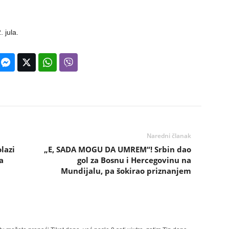
 jula.
Naredni članak
lazi
„E, SADA MOGU DA UMREM“! Srbin dao
a
gol za Bosnu i Hercegovinu na
Mundijalu, pa šokirao priznanjem