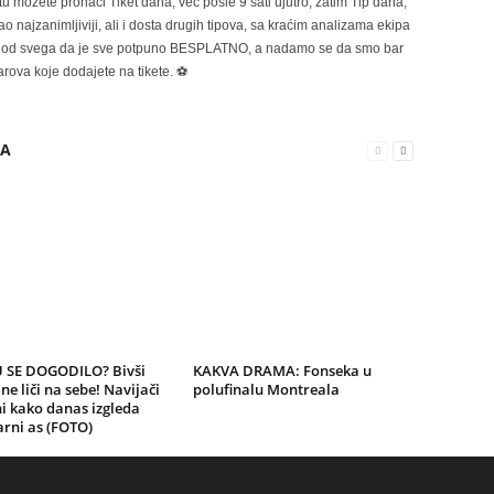
možete pronaći Tiket dana, već posle 9 sati ujutro, zatim Tip dana,
 najzanimljiviji, ali i dosta drugih tipova, sa kraćim analizama ekipa
ije od svega da je sve potpuno BESPLATNO, a nadamo se da smo bar
rova koje dodajete na tikete. ⚽
RA
 SE DOGODILO? Bivši
KAKVA DRAMA: Fonseka u
 ne liči na sebe! Navijači
polufinalu Montreala
i kako danas izgleda
rni as (FOTO)