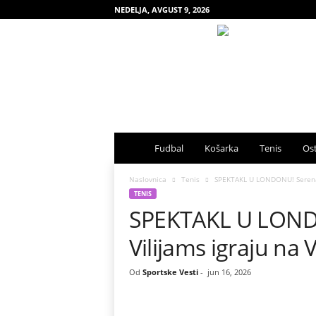
NEDELJA, AVGUST 9, 2026
S
Fudbal
Košarka
Tenis
Ost
p
Naslovnica
Tenis
SPEKTAKL U LONDONU! Serena 
TENIS
SPEKTAKL U LOND
o
Vilijams igraju na
r
t
Od
Sportske Vesti
-
jun 16, 2026
s