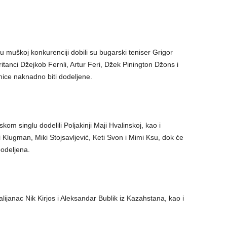
 u muškoj konkurenciji dobili su bugarski teniser Grigor
itanci Džejkob Fernli, Artur Feri, Džek Pinington Džons i
nice naknadno biti dodeljene.
om singlu dodelili Poljakinji Maji Hvalinskoj, kao i
i Klugman, Miki Stojsavljević, Keti Svon i Mimi Ksu, dok će
podeljena.
lijanac Nik Kirjos i Aleksandar Bublik iz Kazahstana, kao i