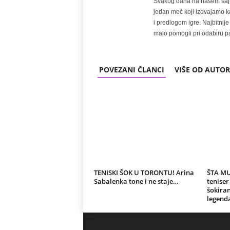
Svakog dana na našem sajtu 
jedan meč koji izdvajamo kao
i predlogom igre. Najbitn
malo pomogli pri odabiru pa
POVEZANI ČLANCI
VIŠE OD AUTO
TENISKI ŠOK U TORONTU! Arina
ŠTA MU
Sabalenka tone i ne staje…
teniser
šokiran
legenda