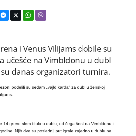
rena i Venus Vilijams dobile su
za učešće na Vimbldonu u dubl
i su danas organizatori turnira.
ezoni podelili su sedam „vajld karda“ za dubl u ženskoj
lijams.
le 14 grend slem titula u dublu, od čega šest na Vimbldonu i
odine. Njih dve su poslednji put igrale zajedno u dublu na