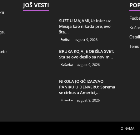
JOŠ VESTI
POP
kom
Fudba
SUZE U MAJAMIJU: Inter uz
Mesija kao nikada pre, evo
Košar
šta...
ge.
Ostali
Fudbal
avgust 9, 2026
Tenis
BRUKA KOJA JE OBIŠLA SVET:
kete.
Šta se ovo desilo sa novim...
Košarka
avgust 9, 2026
NIKOLA JOKIĆ IZAZVAO
PANIKU U DENVERU: Sprema
se cirkus u Americi,...
Košarka
avgust 9, 2026
O NAMA