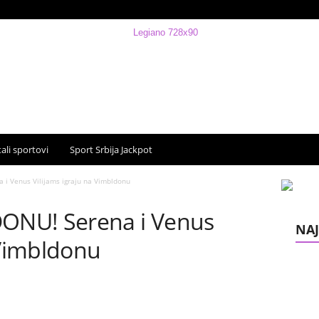
ali sportovi
Sport Srbija Jackpot
i Venus Vilijams igraju na Vimbldonu
ONU! Serena i Venus
NAJ
 Vimbldonu