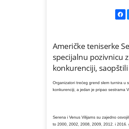
k
e
V
Američke teniserke Se
e
specijalnu pozivnicu 
s
konkurenciji, saopštil
t
Organizatori trećeg grend slem turnira u s
i
konkurenciji, a jedan je pripao sestrama Vi
Serena i Venus Vilijams su zajedno osvoji
to 2000, 2002, 2008, 2009, 2012. i 2016. g