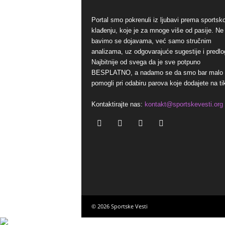
Portal smo pokrenuli iz ljubavi prema sports
klađenju, koje je za mnoge više od pasije. Ne
bavimo se dojavama, već samo stručnim
analizama, uz odgovarajuće sugestije i predlo
Najbitnije od svega da je sve potpuno
BESPLATNO, a nadamo se da smo bar malo
pomogli pri odabiru parova koje dodajete na ti
Kontaktirajte nas:
kontakt@sportskevesti.org
© 2026 Sportske Vesti