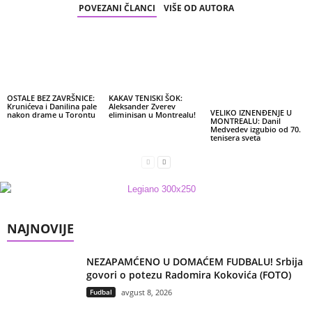
POVEZANI ČLANCI
VIŠE OD AUTORA
OSTALE BEZ ZAVRŠNICE:
KAKAV TENISKI ŠOK:
Krunićeva i Danilina pale
Aleksander Zverev
VELIKO IZNENĐENJE U
nakon drame u Torontu
eliminisan u Montrealu!
MONTREALU: Danil
Medvedev izgubio od 70.
tenisera sveta
NAJNOVIJE
NEZAPAMĆENO U DOMAĆEM FUDBALU! Srbija
govori o potezu Radomira Kokovića (FOTO)
Fudbal
avgust 8, 2026