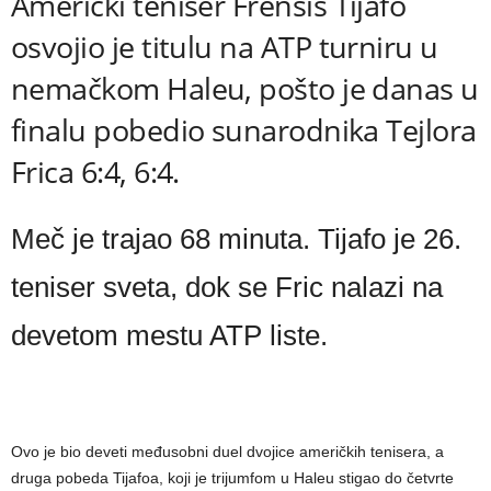
Američki teniser Frensis Tijafo
osvojio je titulu na ATP turniru u
nemačkom Haleu, pošto je danas u
finalu pobedio sunarodnika Tejlora
Frica 6:4, 6:4.
Meč je trajao 68 minuta. Tijafo je 26.
teniser sveta, dok se Fric nalazi na
devetom mestu ATP liste.
Ovo je bio deveti međusobni duel dvojice američkih tenisera, a
druga pobeda Tijafoa, koji je trijumfom u Haleu stigao do četvrte