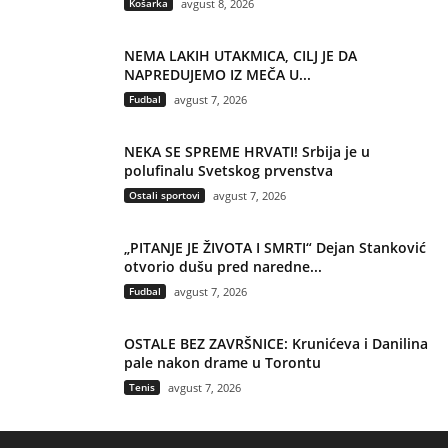
Košarka
avgust 8, 2026
NEMA LAKIH UTAKMICA, CILJ JE DA
NAPREDUJEMO IZ MEČA U...
Fudbal
avgust 7, 2026
NEKA SE SPREME HRVATI! Srbija je u
polufinalu Svetskog prvenstva
Ostali sportovi
avgust 7, 2026
„PITANJE JE ŽIVOTA I SMRTI“ Dejan Stanković
otvorio dušu pred naredne...
Fudbal
avgust 7, 2026
OSTALE BEZ ZAVRŠNICE: Krunićeva i Danilina
pale nakon drame u Torontu
Tenis
avgust 7, 2026