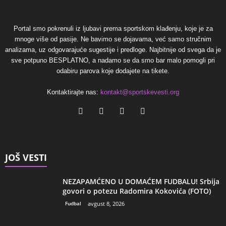
Portal smo pokrenuli iz ljubavi prema sportskom klađenju, koje je za
mnoge više od pasije. Ne bavimo se dojavama, već samo stručnim
analizama, uz odgovarajuće sugestije i predloge. Najbitnije od svega da je
sve potpuno BESPLATNO, a nadamo se da smo bar malo pomogli pri
odabiru parova koje dodajete na tikete.
Kontaktirajte nas:
kontakt@sportskevesti.org
JOŠ VESTI
NEZAPAMĆENO U DOMAĆEM FUDBALU! Srbija
govori o potezu Radomira Kokovića (FOTO)
Fudbal
avgust 8, 2026