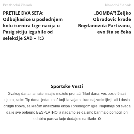
Prethodni članak
Naredni članak
PRETILE DVA SETA:
„BOMBA“! Željko
Odbojkašice u poslednjem
Obradović krade
kolu turnira Lige nacija u
Bogdanovića Partizanu,
Pasig sitiju izgubile od
evo šta se čeka
selekcije SAD – 1:3
Sportske Vesti
Svakog dana na našem sajtu možete pronaći Tiket dana, već posle 9 sati
ujutro, zatim Tip dana, jedan meč koji izdvajamo kao najzanimljiviji, ali i dosta
drugih tipova, sa kraćim analizama ekipa i predlogom igre. Najbitnije od svega
da je sve potpuno BESPLATNO, a nadamo se da smo bar malo pomogli pri
odabiru parova koje dodajete na tikete. ⚽