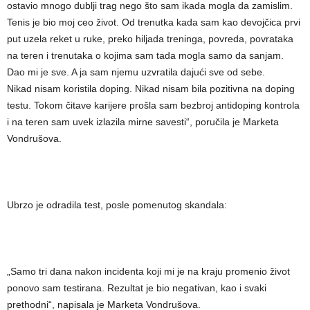
ostavio mnogo dublji trag nego što sam ikada mogla da zamislim.
Tenis je bio moj ceo život. Od trenutka kada sam kao devojčica prvi
put uzela reket u ruke, preko hiljada treninga, povreda, povrataka
na teren i trenutaka o kojima sam tada mogla samo da sanjam.
Dao mi je sve. A ja sam njemu uzvratila dajući sve od sebe.
Nikad nisam koristila doping. Nikad nisam bila pozitivna na doping
testu. Tokom čitave karijere prošla sam bezbroj antidoping kontrola
i na teren sam uvek izlazila mirne savesti“, poručila je Marketa
Vondrušova.
Ubrzo je odradila test, posle pomenutog skandala:
„Samo tri dana nakon incidenta koji mi je na kraju promenio život
ponovo sam testirana. Rezultat je bio negativan, kao i svaki
prethodni“, napisala je Marketa Vondrušova.