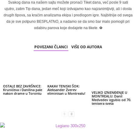
Svakog dana na našem sajtu možete pronaći Tiket dana, već posle 9 sati
ujutro, zatim Tip dana, jedan meč koji izdvajamo kao najzanimljiviji, ali i dosta
drugih tipova, sa kraćim analizama ekipa i predlogom igre. Najbitnije od svega
da je sve potpuno BESPLATNO, a nadamo se da smo bar malo pomogli pri
odabiru parova koje dodajete na tikete. ⚽
POVEZANI ČLANCI
VIŠE OD AUTORA
OSTALE BEZ ZAVRŠNICE:
KAKAV TENISKI ŠOK:
Krunićeva i Danilina pale
Aleksander Zverev
VELIKO IZNENĐENJE U
nakon drame u Torontu
eliminisan u Montrealu!
MONTREALU: Danil
Medvedev izgubio od 70.
tenisera sveta