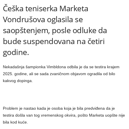
Češka teniserka Marketa
Vondrušova oglasila se
saopštenjem, posle odluke da
bude suspendovana na četiri
godine.
Nekadašnja šampionka Vimbldona odbila je da se testira krajem
2025. godine, ali se sada zvaničnom objavom ogradila od bilo
kakvog dopinga.
Problem je nastao kada je osoba koja je bila predviđena da je
testira došla van tog vremenskog okvira, pošto Marketa uopšte nije
bila kod kuće.