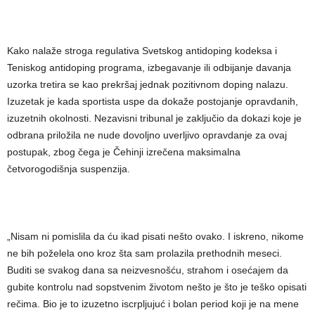
Kako nalaže stroga regulativa Svetskog antidoping kodeksa i
Teniskog antidoping programa, izbegavanje ili odbijanje davanja
uzorka tretira se kao prekršaj jednak pozitivnom doping nalazu.
Izuzetak je kada sportista uspe da dokaže postojanje opravdanih,
izuzetnih okolnosti. Nezavisni tribunal je zaključio da dokazi koje je
odbrana priložila ne nude dovoljno uverljivo opravdanje za ovaj
postupak, zbog čega je Čehinji izrečena maksimalna
četvorogodišnja suspenzija.
„Nisam ni pomislila da ću ikad pisati nešto ovako. I iskreno, nikome
ne bih poželela ono kroz šta sam prolazila prethodnih meseci.
Buditi se svakog dana sa neizvesnošću, strahom i osećajem da
gubite kontrolu nad sopstvenim životom nešto je što je teško opisati
rečima. Bio je to izuzetno iscrpljujuć i bolan period koji je na mene