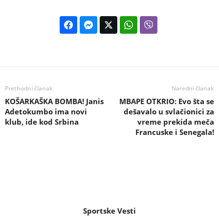
Prethodni članak
Naredni članak
KOŠARKAŠKA BOMBA! Janis
MBAPE OTKRIO: Evo šta se
Adetokumbo ima novi
dešavalo u svlačionici za
klub, ide kod Srbina
vreme prekida meča
Francuske i Senegala!
Sportske Vesti