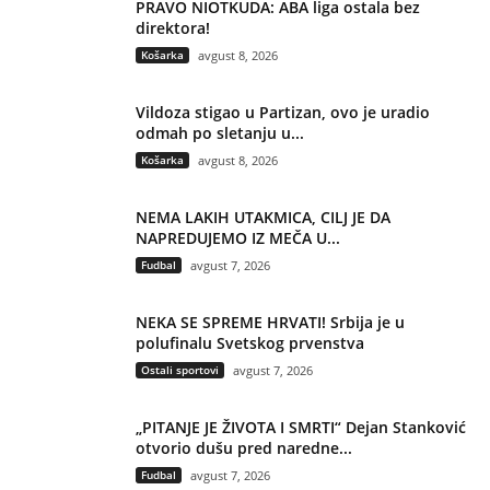
PRAVO NIOTKUDA: ABA liga ostala bez
direktora!
Košarka
avgust 8, 2026
Vildoza stigao u Partizan, ovo je uradio
odmah po sletanju u...
Košarka
avgust 8, 2026
NEMA LAKIH UTAKMICA, CILJ JE DA
NAPREDUJEMO IZ MEČA U...
Fudbal
avgust 7, 2026
NEKA SE SPREME HRVATI! Srbija je u
polufinalu Svetskog prvenstva
Ostali sportovi
avgust 7, 2026
„PITANJE JE ŽIVOTA I SMRTI“ Dejan Stanković
otvorio dušu pred naredne...
Fudbal
avgust 7, 2026