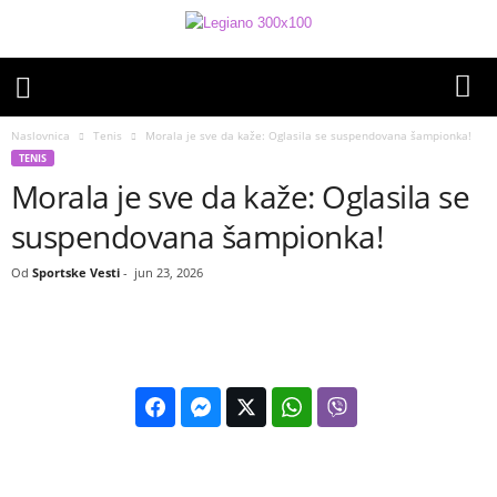
Naslovnica
Tenis
Morala je sve da kaže: Oglasila se suspendovana šampionka!
TENIS
Morala je sve da kaže: Oglasila se
suspendovana šampionka!
Od
Sportske Vesti
-
jun 23, 2026