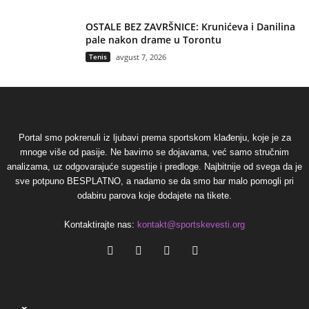
OSTALE BEZ ZAVRŠNICE: Krunićeva i Danilina
pale nakon drame u Torontu
Tenis
avgust 7, 2026
Portal smo pokrenuli iz ljubavi prema sportskom klađenju, koje je za
mnoge više od pasije. Ne bavimo se dojavama, već samo stručnim
analizama, uz odgovarajuće sugestije i predloge. Najbitnije od svega da je
sve potpuno BESPLATNO, a nadamo se da smo bar malo pomogli pri
odabiru parova koje dodajete na tikete.
Kontaktirajte nas:
kontakt@sportskevesti.org