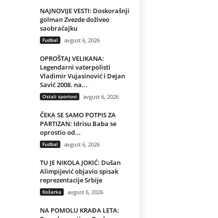
NAJNOVIJE VESTI: Doskorašnji
golman Zvezde doživeo
saobraćajku
Fudbal
avgust 6, 2026
OPROŠTAJ VELIKANA:
Legendarni vaterpolisti
Vladimir Vujasinović i Dejan
Savić 2008. na...
Ostali sportovi
avgust 6, 2026
ČEKA SE SAMO POTPIS ZA
PARTIZAN: Idrisu Baba se
oprostio od...
Fudbal
avgust 6, 2026
TU JE NIKOLA JOKIĆ: Dušan
Alimpijević objavio spisak
reprezentacije Srbije
Košarka
avgust 6, 2026
NA POMOLU KRAĐA LETA: