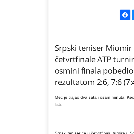
k
e
V
Srpski teniser Miomir
e
četvrtfinale ATP turni
s
osmini finala pobedio
t
rezultatom 2:6, 7:6 (7:4
i
Meč je trajao dva sata i osam minuta. Kec
listi.
Srpski teniser će u četvrtfinalu turnira u 