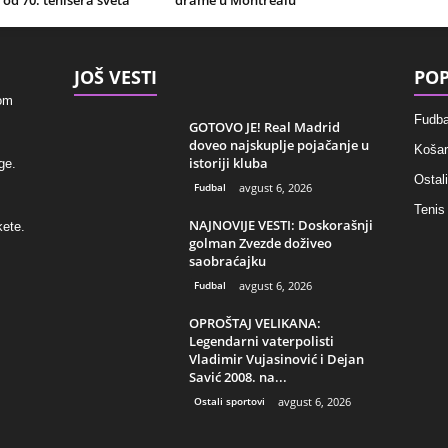
 od 70. tenisera sveta
drame u Montrealu
JOŠ VESTI
POP
kom
Fudba
GOTOVO JE! Real Madrid
doveo najskuplje pojačanje u
Košar
istoriji kluba
ge.
Ostali
Fudbal
avgust 6, 2026
Tenis
NAJNOVIJE VESTI: Doskorašnji
kete.
golman Zvezde doživeo
saobraćajku
Fudbal
avgust 6, 2026
OPROŠTAJ VELIKANA:
Legendarni vaterpolisti
Vladimir Vujasinović i Dejan
Savić 2008. na...
Ostali sportovi
avgust 6, 2026