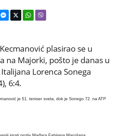
 Kecmanović plasirao se u
ra na Majorki, pošto je danas u
 Italijana Lorenca Sonega
), 6:4.
manović je 51. teniser sveta, dok je Sonego 72. na ATP
Španiji igrati protiv Mađara Fabijana Marošana.