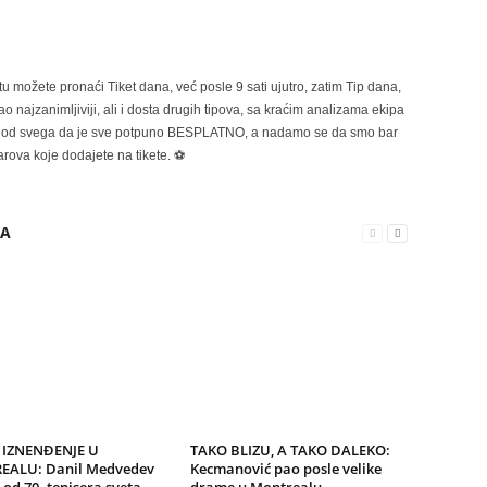
možete pronaći Tiket dana, već posle 9 sati ujutro, zatim Tip dana,
 najzanimljiviji, ali i dosta drugih tipova, sa kraćim analizama ekipa
ije od svega da je sve potpuno BESPLATNO, a nadamo se da smo bar
rova koje dodajete na tikete. ⚽
RA
 IZNENĐENJE U
TAKO BLIZU, A TAKO DALEKO:
ALU: Danil Medvedev
Kecmanović pao posle velike