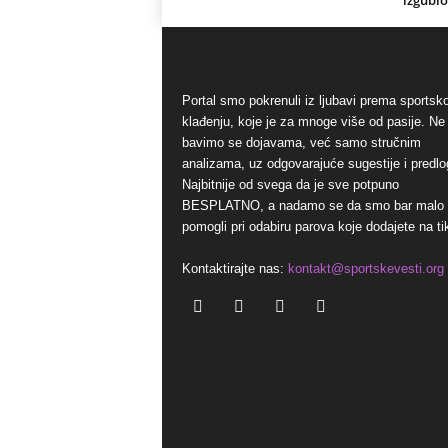
izgubio
Portal smo pokrenuli iz ljubavi prema sports
klađenju, koje je za mnoge više od pasije. Ne
bavimo se dojavama, već samo stručnim
analizama, uz odgovarajuće sugestije i predlo
Najbitnije od svega da je sve potpuno
BESPLATNO, a nadamo se da smo bar malo
pomogli pri odabiru parova koje dodajete na ti
Kontaktirajte nas:
kontakt@sportskevesti.org