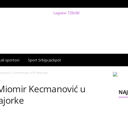
ali sportovi
Sport Srbija Jackpot
manović u četvrtfinalu ATP Majorke
! Miomir Kecmanović u
NAJ
ajorke