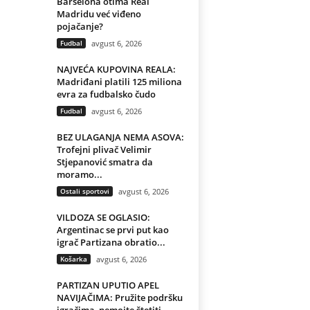
Barselona otima Real
Madridu već viđeno
pojačanje?
Fudbal
avgust 6, 2026
NAJVEĆA KUPOVINA REALA:
Madriđani platili 125 miliona
evra za fudbalsko čudo
Fudbal
avgust 6, 2026
BEZ ULAGANJA NEMA ASOVA:
Trofejni plivač Velimir
Stjepanović smatra da
moramo...
Ostali sportovi
avgust 6, 2026
VILDOZA SE OGLASIO:
Argentinac se prvi put kao
igrač Partizana obratio...
Košarka
avgust 6, 2026
PARTIZAN UPUTIO APEL
NAVIJAČIMA: Pružite podršku