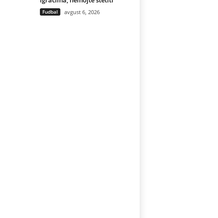
igračima, nemojte štetiti
Fudbal
avgust 6, 2026