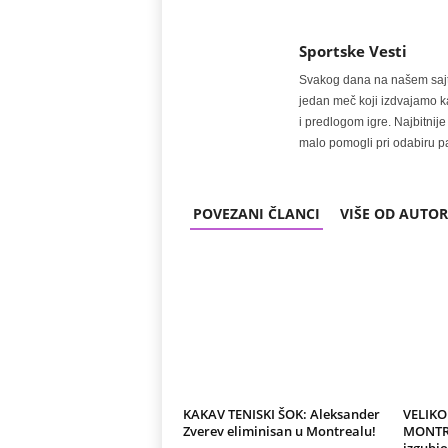
Sportske Vesti
Svakog dana na našem sajtu 
jedan meč koji izdvajamo kao
i predlogom igre. Najbitn
malo pomogli pri odabiru pa
POVEZANI ČLANCI
VIŠE OD AUTO
KAKAV TENISKI ŠOK: Aleksander
VELIKO
Zverev eliminisan u Montrealu!
MONTRE