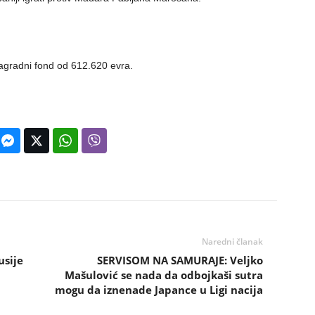
nagradni fond od 612.620 evra.
Naredni članak
usije
SERVISOM NA SAMURAJE: Veljko
Mašulović se nada da odbojkaši sutra
mogu da iznenade Japance u Ligi nacija