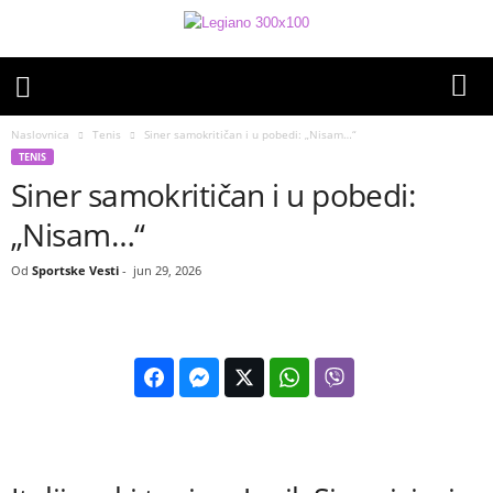
Naslovnica
Tenis
Siner samokritičan i u pobedi: „Nisam…“
TENIS
Siner samokritičan i u pobedi:
„Nisam…“
Od
Sportske Vesti
-
jun 29, 2026