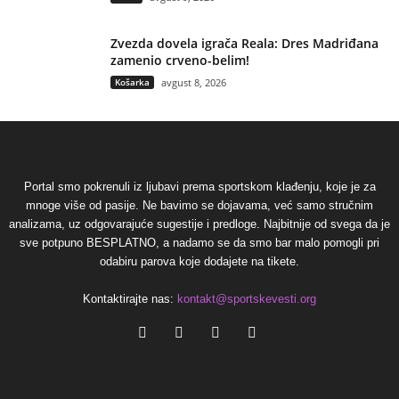
Zvezda dovela igrača Reala: Dres Madriđana
zamenio crveno-belim!
Košarka
avgust 8, 2026
Portal smo pokrenuli iz ljubavi prema sportskom klađenju, koje je za
mnoge više od pasije. Ne bavimo se dojavama, već samo stručnim
analizama, uz odgovarajuće sugestije i predloge. Najbitnije od svega da je
sve potpuno BESPLATNO, a nadamo se da smo bar malo pomogli pri
odabiru parova koje dodajete na tikete.
Kontaktirajte nas:
kontakt@sportskevesti.org