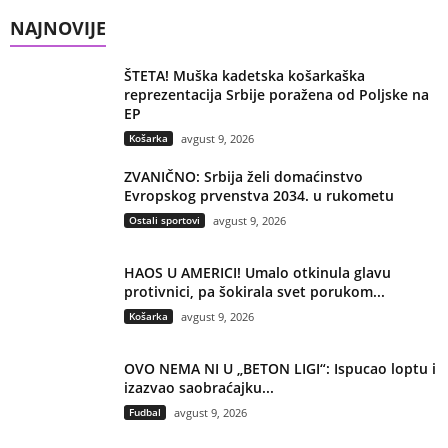
NAJNOVIJE
ŠTETA! Muška kadetska košarkaška
reprezentacija Srbije poražena od Poljske na
EP
Košarka
avgust 9, 2026
ZVANIČNO: Srbija želi domaćinstvo
Evropskog prvenstva 2034. u rukometu
Ostali sportovi
avgust 9, 2026
HAOS U AMERICI! Umalo otkinula glavu
protivnici, pa šokirala svet porukom...
Košarka
avgust 9, 2026
OVO NEMA NI U „BETON LIGI“: Ispucao loptu i
izazvao saobraćajku...
Fudbal
avgust 9, 2026