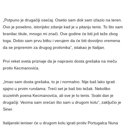
„Potpuno je drugačiji osećaj. Osetio sam dok sam izlazio na teren.
Ovo je posebno, istorijsko zdanje kad je u pitanju tenis. To što sam
branilac titule, mnogo mi znači. Ove godine će biti još teže zbog
toga. Dobio sam prvu bitku i verujem da će biti dovoljno vremena
da se pripremim za drugog protivnika“, istakao je Italijan.
Prvi reket sveta priznaje da je napravio dosta grešaka na meču
protiv Kecmanovića.
„Imao sam dosta grešaka, to je i normalno. Nije baš lako igrati
sjajno u prvim rundama. Treći set je baš bio težak. Nekoliko
izuzetnih poena Kecmanovića, ali sve je to tenis. Svaki dan je
drugačiji. Veoma sam srećan što sam u drugom kolu“, zaključio je
Siner.
Italijanski teniser će u drugom kolu igrati protiv Portugalca Nuna