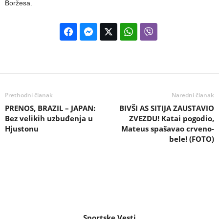
Boržesa.
Prethodni članak
Naredni članak
PRENOS, BRAZIL – JAPAN:
BIVŠI AS SITIJA ZAUSTAVIO
Bez velikih uzbuđenja u
ZVEZDU! Katai pogodio,
Hjustonu
Mateus spašavao crveno-
bele! (FOTO)
Sportske Vesti