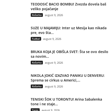
TEODOSIĆ BACIO BOMBU! Zvezda dovela baš
veliko pojačanje
Košarka
avgust 9, 2026
SUZE U MAJAMIJU: Inter uz Mesija kao nikada
pre, evo šta...
Fudbal
avgust 9, 2026
BRUKA KOJA JE OBIŠLA SVET: Šta se ovo desilo
sa novim...
Košarka
avgust 9, 2026
NIKOLA JOKIĆ IZAZVAO PANIKU U DENVERU:
Sprema se cirkus u Americi,...
Košarka
avgust 9, 2026
TENISKI ŠOK U TORONTU! Arina Sabalenka
tone i ne staje…
Tenis
avgust 9, 2026