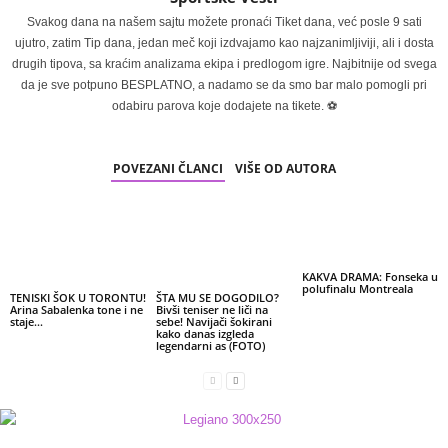
Svakog dana na našem sajtu možete pronaći Tiket dana, već posle 9 sati
ujutro, zatim Tip dana, jedan meč koji izdvajamo kao najzanimljiviji, ali i dosta
drugih tipova, sa kraćim analizama ekipa i predlogom igre. Najbitnije od svega
da je sve potpuno BESPLATNO, a nadamo se da smo bar malo pomogli pri
odabiru parova koje dodajete na tikete. ⚽
POVEZANI ČLANCI
VIŠE OD AUTORA
KAKVA DRAMA: Fonseka u
polufinalu Montreala
TENISKI ŠOK U TORONTU!
ŠTA MU SE DOGODILO?
Arina Sabalenka tone i ne
Bivši teniser ne liči na
staje…
sebe! Navijači šokirani
kako danas izgleda
legendarni as (FOTO)