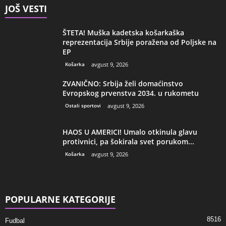
JOŠ VESTI
ŠTETA! Muška kadetska košarkaška
reprezentacija Srbije poražena od Poljske na
EP
Košarka
avgust 9, 2026
ZVANIČNO: Srbija želi domaćinstvo
Evropskog prvenstva 2034. u rukometu
Ostali sportovi
avgust 9, 2026
HAOS U AMERICI! Umalo otkinula glavu
protivnici, pa šokirala svet porukom...
Košarka
avgust 9, 2026
POPULARNE KATEGORIJE
8516
Fudbal