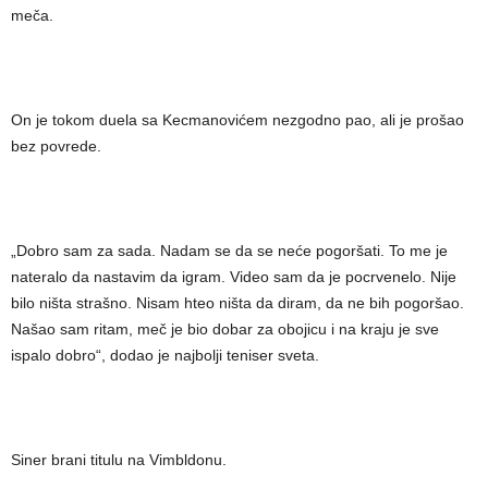
meča.
On je tokom duela sa Kecmanovićem nezgodno pao, ali je prošao
bez povrede.
„Dobro sam za sada. Nadam se da se neće pogoršati. To me je
nateralo da nastavim da igram. Video sam da je pocrvenelo. Nije
bilo ništa strašno. Nisam hteo ništa da diram, da ne bih pogoršao.
Našao sam ritam, meč je bio dobar za obojicu i na kraju je sve
ispalo dobro“, dodao je najbolji teniser sveta.
Siner brani titulu na Vimbldonu.