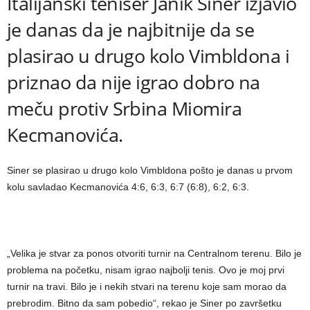
Italijanski teniser Janik Siner izjavio
je danas da je najbitnije da se
plasirao u drugo kolo Vimbldona i
priznao da nije igrao dobro na
meču protiv Srbina Miomira
Kecmanovića.
Siner se plasirao u drugo kolo Vimbldona pošto je danas u prvom
kolu savladao Kecmanovića 4:6, 6:3, 6:7 (6:8), 6:2, 6:3.
„Velika je stvar za ponos otvoriti turnir na Centralnom terenu. Bilo je
problema na početku, nisam igrao najbolji tenis. Ovo je moj prvi
turnir na travi. Bilo je i nekih stvari na terenu koje sam morao da
prebrodim. Bitno da sam pobedio“, rekao je Siner po završetku