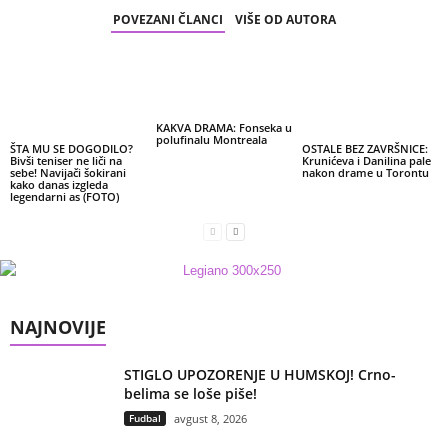
POVEZANI ČLANCI
VIŠE OD AUTORA
KAKVA DRAMA: Fonseka u
polufinalu Montreala
ŠTA MU SE DOGODILO?
OSTALE BEZ ZAVRŠNICE:
Bivši teniser ne liči na
Krunićeva i Danilina pale
sebe! Navijači šokirani
nakon drame u Torontu
kako danas izgleda
legendarni as (FOTO)
NAJNOVIJE
STIGLO UPOZORENJE U HUMSKOJ! Crno-
belima se loše piše!
Fudbal
avgust 8, 2026