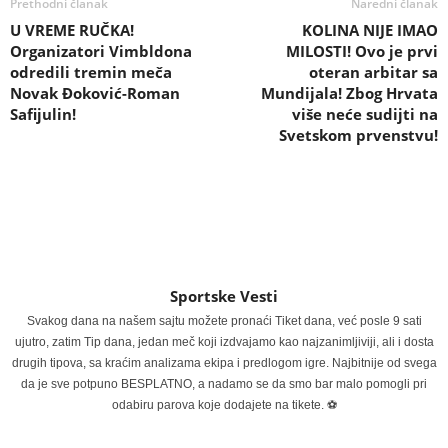
Prethodni članak
Naredni članak
U VREME RUČKA!
KOLINA NIJE IMAO
Organizatori Vimbldona
MILOSTI! Ovo je prvi
odredili tremin meča
oteran arbitar sa
Novak Đoković-Roman
Mundijala! Zbog Hrvata
Safijulin!
više neće sudijti na
Svetskom prvenstvu!
Sportske Vesti
Svakog dana na našem sajtu možete pronaći Tiket dana, već posle 9 sati
ujutro, zatim Tip dana, jedan meč koji izdvajamo kao najzanimljiviji, ali i dosta
drugih tipova, sa kraćim analizama ekipa i predlogom igre. Najbitnije od svega
da je sve potpuno BESPLATNO, a nadamo se da smo bar malo pomogli pri
odabiru parova koje dodajete na tikete. ⚽