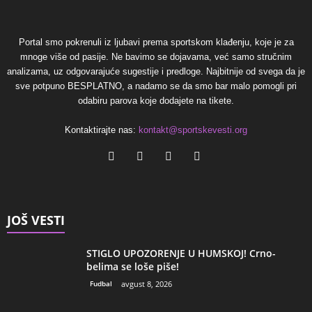
Portal smo pokrenuli iz ljubavi prema sportskom klađenju, koje je za
mnoge više od pasije. Ne bavimo se dojavama, već samo stručnim
analizama, uz odgovarajuće sugestije i predloge. Najbitnije od svega da je
sve potpuno BESPLATNO, a nadamo se da smo bar malo pomogli pri
odabiru parova koje dodajete na tikete.
Kontaktirajte nas:
kontakt@sportskevesti.org
JOŠ VESTI
STIGLO UPOZORENJE U HUMSKOJ! Crno-
belima se loše piše!
Fudbal
avgust 8, 2026