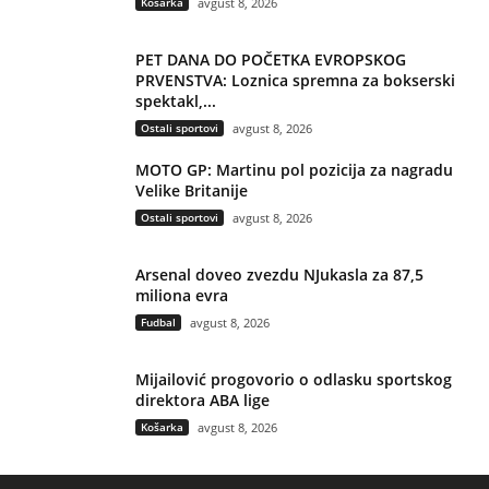
Košarka
avgust 8, 2026
PET DANA DO POČETKA EVROPSKOG
PRVENSTVA: Loznica spremna za bokserski
spektakl,...
Ostali sportovi
avgust 8, 2026
MOTO GP: Martinu pol pozicija za nagradu
Velike Britanije
Ostali sportovi
avgust 8, 2026
Arsenal doveo zvezdu NJukasla za 87,5
miliona evra
Fudbal
avgust 8, 2026
Mijailović progovorio o odlasku sportskog
direktora ABA lige
Košarka
avgust 8, 2026