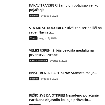
KAKAV TRANSFER! Šampion potpisao veliko
pojačanje!
Fudbal
avgust 8, 2026
ŠTA MU SE DOGODILO? Bivši teniser ne liči na
sebe! Navijači...
Tenis
avgust 8, 2026
VELIKI USPEH! Srbija osvojila medalju na
prvenstvu Evrope!
Ostali sportovi
avgust 8, 2026
BIVŠI TRENER PARTIZANA: Sramota me je…
Fudbal
avgust 8, 2026
REŠIO SVE DA OTKRIJE! Nesuđeno pojačanje
Partizana objasnilo kako je prihvatio...