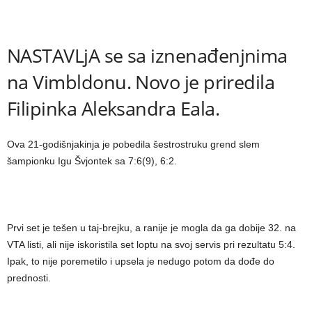
NASTAVLjA se sa iznenađenjnima
na Vimbldonu. Novo je priredila
Filipinka Aleksandra Eala.
Ova 21-godišnjakinja je pobedila šestrostruku grend slem
šampionku Igu Švjontek sa 7:6(9), 6:2.
Prvi set je tešen u taj-brejku, a ranije je mogla da ga dobije 32. na
VTA listi, ali nije iskoristila set loptu na svoj servis pri rezultatu 5:4.
Ipak, to nije poremetilo i upsela je nedugo potom da dođe do
prednosti.