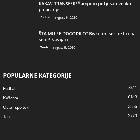
KAKAV TRANSFER! Šampion potpisao veliko
pojačanje!
Fudbal
avgust 8, 2026
ŠTA MU SE DOGODILO? Bivši teniser ne liči na
sebe! Navijači...
Tenis
avgust 8, 2026
POPULARNE KATEGORIJE
8511
Fudbal
6143
Košarka
3356
Ostali sportovi
2779
Tenis