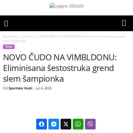
Naslovnica
Tenis
NOVO ČUDO NA VIMBLDONU: Eliminisana šestostruka grend
slem šampionka
TENIS
NOVO ČUDO NA VIMBLDONU:
Eliminisana šestostruka grend
slem šampionka
Od
Sportske Vesti
-
jul 4, 2026