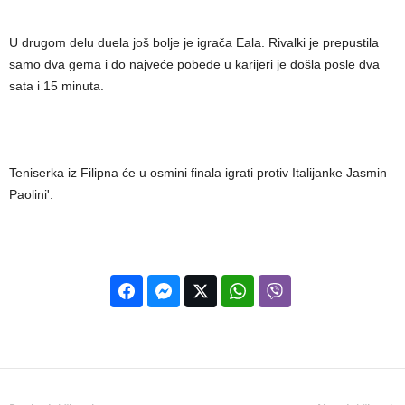
U drugom delu duela još bolje je igrača Eala. Rivalki je prepustila
samo dva gema i do najveće pobede u karijeri je došla posle dva
sata i 15 minuta.
Teniserka iz Filipna će u osmini finala igrati protiv Italijanke Jasmin
Paolini'.