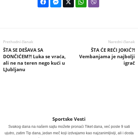
Prethodni članak
Naredni članak
ŠTA SE DEŠAVA SA
ŠTA ĆE REĆI JOKIĆ?!
DONČIĆEM?! Luka se vraća,
Vembanjama je najbolji
ali ne na teren nego kući u
igrač
LJubljanu
Sportske Vesti
Svakog dana na našem sajtu možete pronaći Tiket dana, već posle 9 sati
ujutro, zatim Tip dana, jedan meč koji izdvajamo kao najzanimljiviji, ali i dosta