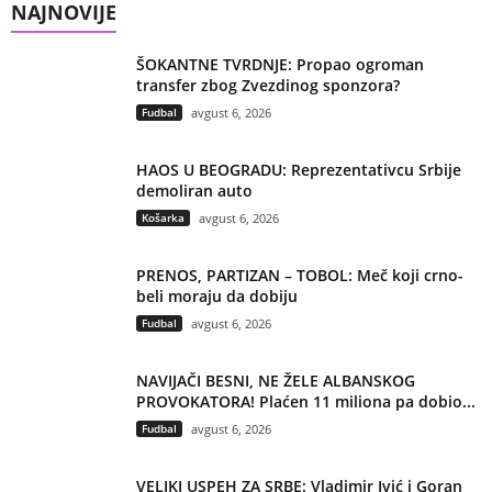
NAJNOVIJE
ŠOKANTNE TVRDNJE: Propao ogroman
transfer zbog Zvezdinog sponzora?
Fudbal
avgust 6, 2026
HAOS U BEOGRADU: Reprezentativcu Srbije
demoliran auto
Košarka
avgust 6, 2026
PRENOS, PARTIZAN – TOBOL: Meč koji crno-
beli moraju da dobiju
Fudbal
avgust 6, 2026
NAVIJAČI BESNI, NE ŽELE ALBANSKOG
PROVOKATORA! Plaćen 11 miliona pa dobio...
Fudbal
avgust 6, 2026
VELIKI USPEH ZA SRBE: Vladimir Ivić i Goran