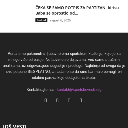
ČEKA SE SAMO POTPIS ZA PARTIZAN: Idrisu
Baba se oprostio od...
Fudbal
avgust 6, 2026
Portal smo pokrenuli iz ljubavi prema sportskom klađenju, koje je za
mnoge više od pasije. Ne bavimo se dojavama, već samo stručnim
analizama, uz odgovarajuće sugestije i predloge. Najbitnije od svega da je
sve potpuno BESPLATNO, a nadamo se da smo bar malo pomogli pri
odabiru parova koje dodajete na tikete.
Kontaktirajte nas:
kontakt@sportskevesti.org
JOŠ VESTI