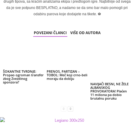
drugih tipova, sa kraćim analizama ekipa i predlogom igre. Najbitnije od svega
da je sve potpuno BESPLATNO, a nadamo se da smo bar malo pomogli pri
odabiru parova koje dodajete na tikete. ⚽
POVEZANI ČLANCI
VIŠE OD AUTORA
ŠOKANTNE TVRDNJE:
PRENOS, PARTIZAN –
Propao ogroman transfer
TOBOL: Meč koji crno-beli
zbog Zvezdinog
moraju da dobiju
sponzora?
NAVIJAČI BESNI, NE ŽELE
ALBANSKOG
PROVOKATORA! Plaćen
11 miliona pa dobio
brutalnu poruku