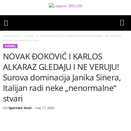
Naslovnica
Fudbal
NOVAK ĐOKOVIĆ I KARLOS ALKARAZ GLEDAJU I NE VERUJU!
Surova dominacija Janika...
FUDBAL
NOVAK ĐOKOVIĆ I KARLOS
ALKARAZ GLEDAJU I NE VERUJU!
Surova dominacija Janika Sinera,
Italijan radi neke „nenormalne“
stvari
Od
Sportske Vesti
-
maj 17, 2026