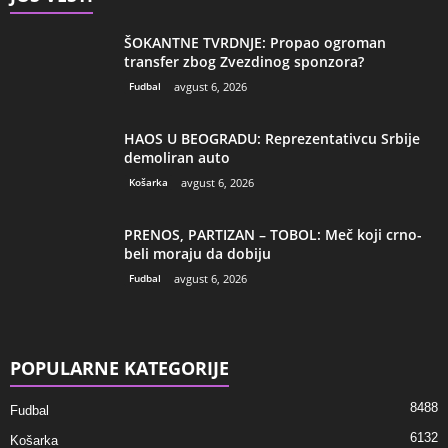
ŠOKANTNE TVRDNJE: Propao ogroman
transfer zbog Zvezdinog sponzora?
Fudbal
avgust 6, 2026
HAOS U BEOGRADU: Reprezentativcu Srbije
demoliran auto
Košarka
avgust 6, 2026
PRENOS, PARTIZAN – TOBOL: Meč koji crno-
beli moraju da dobiju
Fudbal
avgust 6, 2026
POPULARNE KATEGORIJE
8488
Fudbal
6132
Košarka