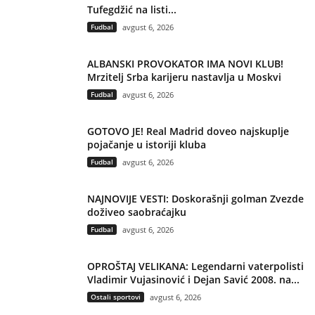
Tufegdžić na listi...
Fudbal
avgust 6, 2026
ALBANSKI PROVOKATOR IMA NOVI KLUB!
Mrzitelj Srba karijeru nastavlja u Moskvi
Fudbal
avgust 6, 2026
GOTOVO JE! Real Madrid doveo najskuplje
pojačanje u istoriji kluba
Fudbal
avgust 6, 2026
NAJNOVIJE VESTI: Doskorašnji golman Zvezde
doživeo saobraćajku
Fudbal
avgust 6, 2026
OPROŠTAJ VELIKANA: Legendarni vaterpolisti
Vladimir Vujasinović i Dejan Savić 2008. na...
Ostali sportovi
avgust 6, 2026