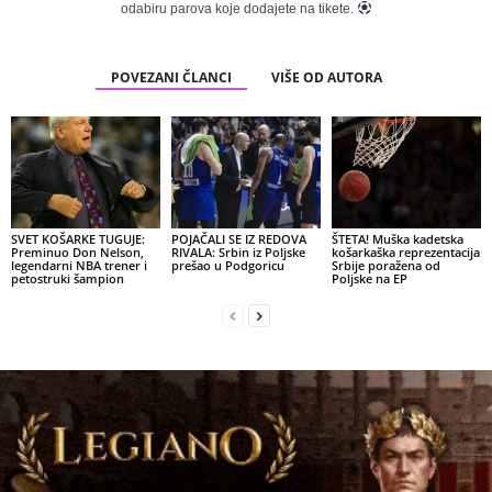
odabiru parova koje dodajete na tikete.
POVEZANI ČLANCI
VIŠE OD AUTORA
SVET KOŠARKE TUGUJE:
POJAČALI SE IZ REDOVA
ŠTETA! Muška kadetska
Preminuo Don Nelson,
RIVALA: Srbin iz Poljske
košarkaška reprezentacija
legendarni NBA trener i
prešao u Podgoricu
Srbije poražena od
petostruki šampion
Poljske na EP