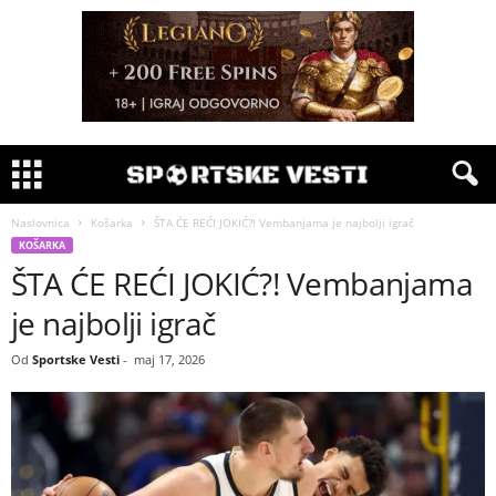
Naslovnica
Košarka
ŠTA ĆE REĆI JOKIĆ?! Vembanjama je najbolji igrač
KOŠARKA
ŠTA ĆE REĆI JOKIĆ?! Vembanjama
je najbolji igrač
Od
Sportske Vesti
-
maj 17, 2026