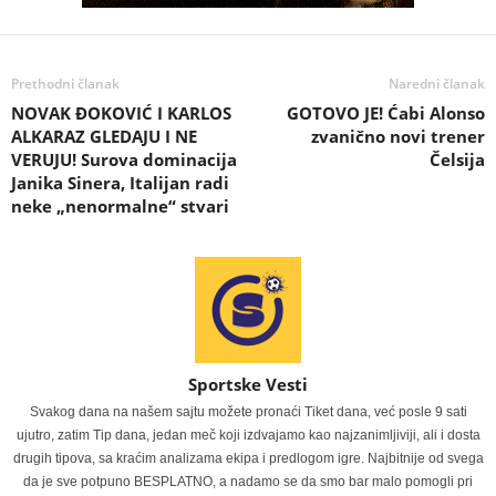
Prethodni članak
Naredni članak
NOVAK ĐOKOVIĆ I KARLOS
GOTOVO JE! Ćabi Alonso
ALKARAZ GLEDAJU I NE
zvanično novi trener
VERUJU! Surova dominacija
Čelsija
Janika Sinera, Italijan radi
neke „nenormalne“ stvari
Sportske Vesti
Svakog dana na našem sajtu možete pronaći Tiket dana, već posle 9 sati
ujutro, zatim Tip dana, jedan meč koji izdvajamo kao najzanimljiviji, ali i dosta
drugih tipova, sa kraćim analizama ekipa i predlogom igre. Najbitnije od svega
da je sve potpuno BESPLATNO, a nadamo se da smo bar malo pomogli pri