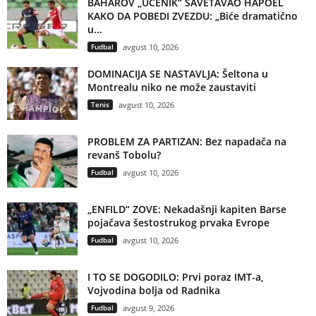
BAHAROV „UČENIK“ SAVETAVAO HAPOEL
KAKO DA POBEDI ZVEZDU: „Biće dramatično
u...
Fudbal
avgust 10, 2026
DOMINACIJA SE NASTAVLJA: Šeltona u
Montrealu niko ne može zaustaviti
Tenis
avgust 10, 2026
PROBLEM ZA PARTIZAN: Bez napadača na
revanš Tobolu?
Fudbal
avgust 10, 2026
„ENFILD“ ZOVE: Nekadašnji kapiten Barse
pojačava šestostrukog prvaka Evrope
Fudbal
avgust 10, 2026
I TO SE DOGODILO: Prvi poraz IMT-a,
Vojvodina bolja od Radnika
Fudbal
avgust 9, 2026