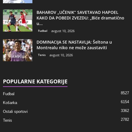
BAHAROV „UČENIK“ SAVETAVAO HAPOEL
KAKO DA POBEDI ZVEZDU: „Biće dramatično
u...
Fudbal
avgust 10, 2026
DOMINACIJA SE NASTAVLJA: Šeltona u
Montrealu niko ne može zaustaviti
Tenis
avgust 10, 2026
POPULARNE KATEGORIJE
8527
Fudbal
6154
Košarka
3362
Ostali sportovi
2782
Tenis