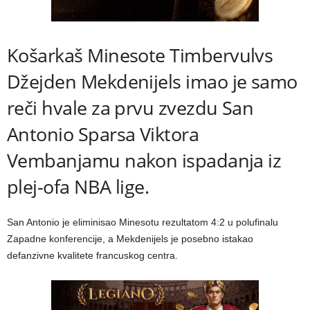
Košarkaš Minesote Timbervulvs
Džejden Mekdenijels imao je samo
reči hvale za prvu zvezdu San
Antonio Sparsa Viktora
Vembanjamu nakon ispadanja iz
plej-ofa NBA lige.
San Antonio je eliminisao Minesotu rezultatom 4:2 u polufinalu
Zapadne konferencije, a Mekdenijels je posebno istakao
defanzivne kvalitete francuskog centra.