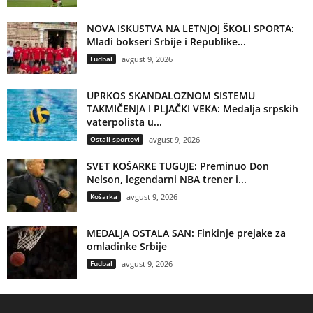
NOVA ISKUSTVA NA LETNJOJ ŠKOLI SPORTA:
Mladi bokseri Srbije i Republike...
Fudbal
avgust 9, 2026
UPRKOS SKANDALOZNOM SISTEMU
TAKMIČENJA I PLJAČKI VEKA: Medalja srpskih
vaterpolista u...
Ostali sportovi
avgust 9, 2026
SVET KOŠARKE TUGUJE: Preminuo Don
Nelson, legendarni NBA trener i...
Košarka
avgust 9, 2026
MEDALJA OSTALA SAN: Finkinje prejake za
omladinke Srbije
Fudbal
avgust 9, 2026