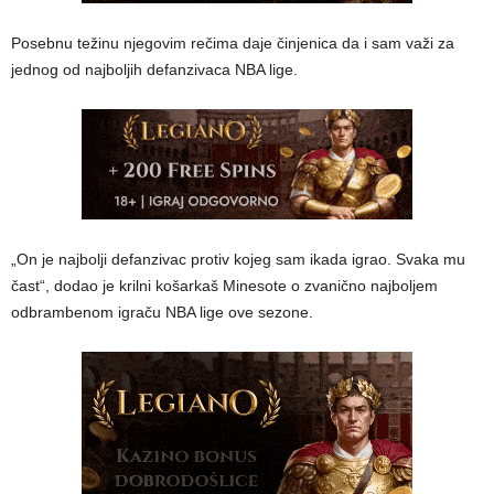
Posebnu težinu njegovim rečima daje činjenica da i sam važi za
jednog od najboljih defanzivaca NBA lige.
„On je najbolji defanzivac protiv kojeg sam ikada igrao. Svaka mu
čast“, dodao je krilni košarkaš Minesote o zvanično najboljem
odbrambenom igraču NBA lige ove sezone.