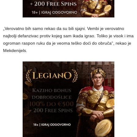
„Verovatno bih samo rekao da su bili sjajni. Vembi je verovatno
najbolji defanzivac protiv kojeg sam ikada igrao. Toliko je visok i ima
ogroman raspon ruku da je veoma teško doći do obruča“, rekao je
Mekdenijels.