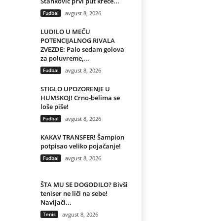
Stanković prvi put kreće...
Fudbal
avgust 8, 2026
LUDILO U MEČU
POTENCIJALNOG RIVALA
ZVEZDE: Palo sedam golova
za poluvreme,...
Fudbal
avgust 8, 2026
STIGLO UPOZORENJE U
HUMSKOJ! Crno-belima se
loše piše!
Fudbal
avgust 8, 2026
KAKAV TRANSFER! Šampion
potpisao veliko pojačanje!
Fudbal
avgust 8, 2026
ŠTA MU SE DOGODILO? Bivši
teniser ne liči na sebe!
Navijači...
Tenis
avgust 8, 2026