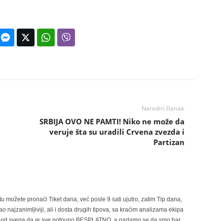
Naredni članak
SRBIJA OVO NE PAMTI! Niko ne može da
veruje šta su uradili Crvena zvezda i
Partizan
možete pronaći Tiket dana, već posle 9 sati ujutro, zatim Tip dana,
 najzanimljiviji, ali i dosta drugih tipova, sa kraćim analizama ekipa
ije od svega da je sve potpuno BESPLATNO, a nadamo se da smo bar