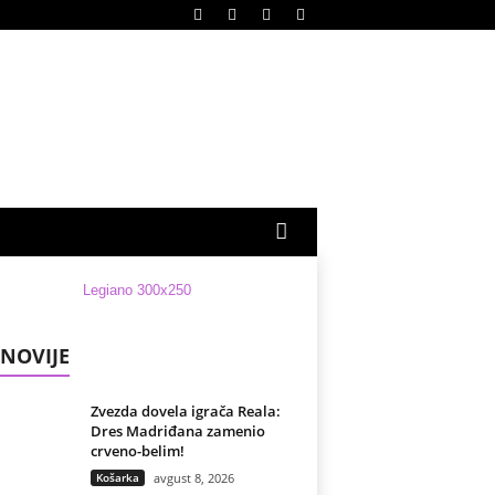
NOVIJE
Zvezda dovela igrača Reala:
Dres Madriđana zamenio
crveno-belim!
Košarka
avgust 8, 2026