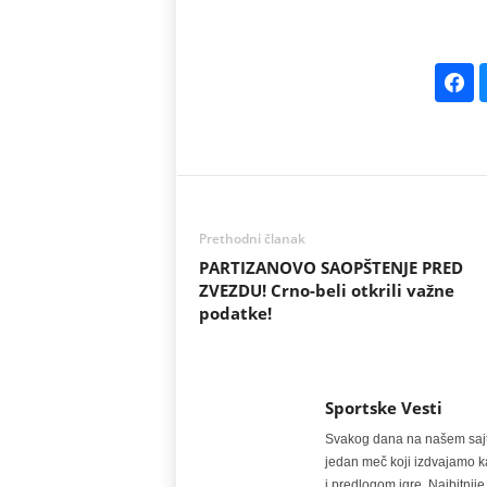
Prethodni članak
PARTIZANOVO SAOPŠTENJE PRED
ZVEZDU! Crno-beli otkrili važne
podatke!
Sportske Vesti
Svakog dana na našem sajtu 
jedan meč koji izdvajamo kao
i predlogom igre. Najbitn