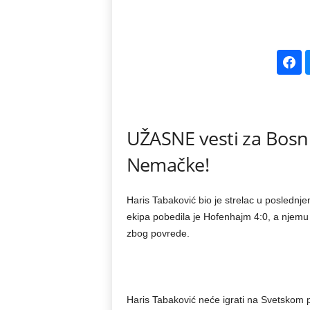
k
e
V
e
UŽASNE vesti za Bosnu
s
Nemačke!
t
Haris Tabaković bio je strelac u posled
i
ekipa pobedila je Hofenhajm 4:0, a njemu j
zbog povrede.
Haris Tabaković neće igrati na Svetskom 