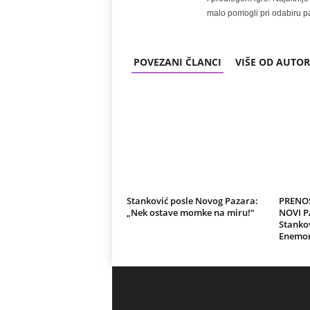
malo pomogli pri odabiru pa
POVEZANI ČLANCI
VIŠE OD AUTO
Stanković posle Novog Pazara:
PRENOS
„Nek ostave momke na miru!“
NOVI P
Stankov
Enemo