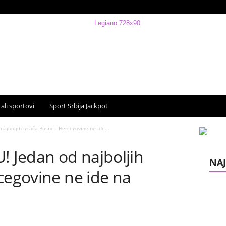
ali sportovi
Sport Srbija Jackpot
jboljih igrača Bosne i Hercegovine ne ide...
 Jedan od najboljih
NAJ
cegovine ne ide na