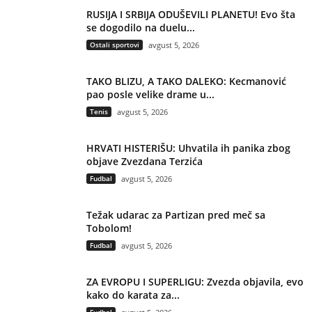
RUSIJA I SRBIJA ODUŠEVILI PLANETU! Evo šta
se dogodilo na duelu...
Ostali sportovi
avgust 5, 2026
TAKO BLIZU, A TAKO DALEKO: Kecmanović
pao posle velike drame u...
Tenis
avgust 5, 2026
HRVATI HISTERIŠU: Uhvatila ih panika zbog
objave Zvezdana Terzića
Fudbal
avgust 5, 2026
Težak udarac za Partizan pred meč sa
Tobolom!
Fudbal
avgust 5, 2026
ZA EVROPU I SUPERLIGU: Zvezda objavila, evo
kako do karata za...