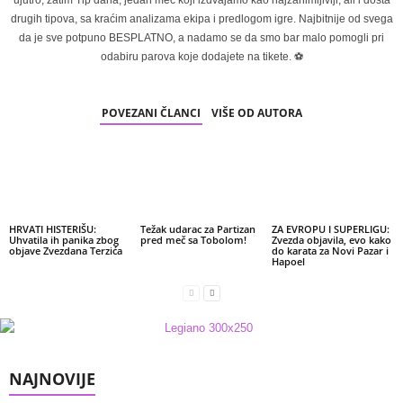
ujutro, zatim Tip dana, jedan meč koji izdvajamo kao najzanimljiviji, ali i dosta
drugih tipova, sa kraćim analizama ekipa i predlogom igre. Najbitnije od svega
da je sve potpuno BESPLATNO, a nadamo se da smo bar malo pomogli pri
odabiru parova koje dodajete na tikete. ⚽
POVEZANI ČLANCI
VIŠE OD AUTORA
HRVATI HISTERIŠU:
Težak udarac za Partizan
ZA EVROPU I SUPERLIGU:
Uhvatila ih panika zbog
pred meč sa Tobolom!
Zvezda objavila, evo kako
objave Zvezdana Terzića
do karata za Novi Pazar i
Hapoel
NAJNOVIJE