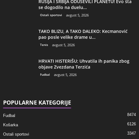
RUSIJA I SRBIJA ODUŠEVILI PLANETU! Evo šta
se dogodilo na duelu...
Ostali sportovi
avgust 5, 2026
TAKO BLIZU, A TAKO DALEKO: Kecmanović
pao posle velike drame u...
Tenis
avgust 5, 2026
HRVATI HISTERIŠU: Uhvatila ih panika zbog
objave Zvezdana Terzića
Fudbal
avgust 5, 2026
POPULARNE KATEGORIJE
8474
Fudbal
6126
Košarka
3347
Ostali sportovi