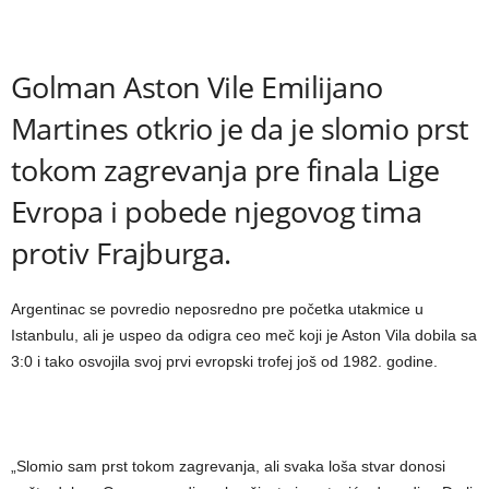
Golman Aston Vile Emilijano
Martines otkrio je da je slomio prst
tokom zagrevanja pre finala Lige
Evropa i pobede njegovog tima
protiv Frajburga.
Argentinac se povredio neposredno pre početka utakmice u
Istanbulu, ali je uspeo da odigra ceo meč koji je Aston Vila dobila sa
3:0 i tako osvojila svoj prvi evropski trofej još od 1982. godine.
„Slomio sam prst tokom zagrevanja, ali svaka loša stvar donosi