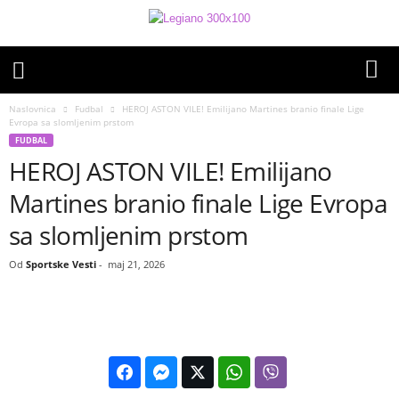
Naslovnica
Fudbal
HEROJ ASTON VILE! Emilijano Martines branio finale Lige
Evropa sa slomljenim prstom
FUDBAL
HEROJ ASTON VILE! Emilijano
Martines branio finale Lige Evropa
sa slomljenim prstom
Od
Sportske Vesti
-
maj 21, 2026