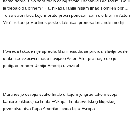
nešto dobro. Ovo sam radio celog života i nastaviću da radim. Da li
je trebalo da brinem? Pa, nikada ranije nisam imao slomljen prst…
To su stvari kroz koje morate proći i ponosan sam što branim Aston
Vilu“, rekao je Martines posle utakmice, prenose britanski mediji.
Povreda takođe nije sprečila Martinesa da se pridruži slavlju posle
utakmice, skočivši među navijače Aston Vile, pre nego što je
podigao trenera Unaija Emerija u vazduh.
Martines je osvojio svako finale u kojem je igrao tokom svoje
karijere, uključujući finale FA kupa, finale Svetskog klupskog
prvenstva, dva Kupa Amerike i sada Ligu Evropa.