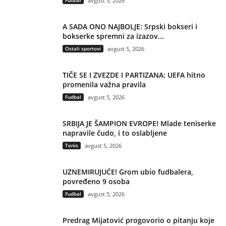
Fudbal
avgust 5, 2026
A SADA ONO NAJBOLJE: Srpski bokseri i
bokserke spremni za izazov...
Ostali sportovi
avgust 5, 2026
TIČE SE I ZVEZDE I PARTIZANA: UEFA hitno
promenila važna pravila
Fudbal
avgust 5, 2026
SRBIJA JE ŠAMPION EVROPE! Mlade teniserke
napravile čudo, i to oslabljene
Tenis
avgust 5, 2026
UZNEMIRUJUĆE! Grom ubio fudbalera,
povređeno 9 osoba
Fudbal
avgust 5, 2026
Predrag Mijatović progovorio o pitanju koje