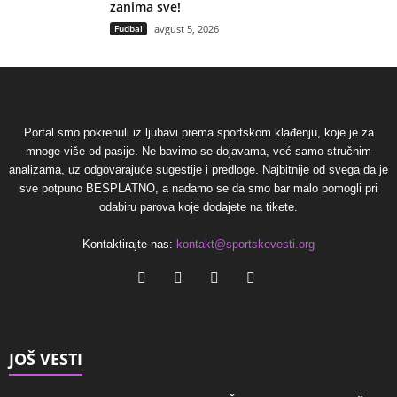
zanima sve!
Fudbal
avgust 5, 2026
Portal smo pokrenuli iz ljubavi prema sportskom klađenju, koje je za
mnoge više od pasije. Ne bavimo se dojavama, već samo stručnim
analizama, uz odgovarajuće sugestije i predloge. Najbitnije od svega da je
sve potpuno BESPLATNO, a nadamo se da smo bar malo pomogli pri
odabiru parova koje dodajete na tikete.
Kontaktirajte nas:
kontakt@sportskevesti.org
JOŠ VESTI