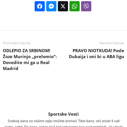
Prethodni članak
Naredni članak
ODLEPIO ZA SRBINOM!
PRAVO NIOTKUDA! Posle
Žoze Murinjo „prelomio“:
Dubaija i oni bi u ABA ligu
Dovedite mi ga u Real
Madrid
Sportske Vesti
Svakog dana na našem sajtu možete pronaći Tiket dana, već posle 9 sati