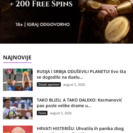
NAJNOVIJE
RUSIJA I SRBIJA ODUŠEVILI PLANETU! Evo šta
se dogodilo na duelu...
Ostali sportovi
avgust 5, 2026
TAKO BLIZU, A TAKO DALEKO: Kecmanović
pao posle velike drame u...
Tenis
avgust 5, 2026
HRVATI HISTERIŠU: Uhvatila ih panika zbog