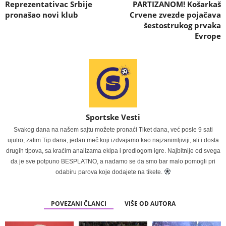
Reprezentativac Srbije
PARTIZANOM! Košarkaš
pronašao novi klub
Crvene zvezde pojačava
šestostrukog prvaka
Evrope
Sportske Vesti
Svakog dana na našem sajtu možete pronaći Tiket dana, već posle 9 sati
ujutro, zatim Tip dana, jedan meč koji izdvajamo kao najzanimljiviji, ali i dosta
drugih tipova, sa kraćim analizama ekipa i predlogom igre. Najbitnije od svega
da je sve potpuno BESPLATNO, a nadamo se da smo bar malo pomogli pri
odabiru parova koje dodajete na tikete.
POVEZANI ČLANCI
VIŠE OD AUTORA