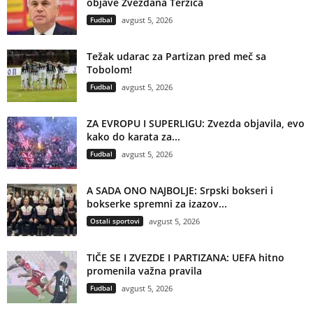
objave Zvezdana Terzića
Fudbal
avgust 5, 2026
Težak udarac za Partizan pred meč sa
Tobolom!
Fudbal
avgust 5, 2026
ZA EVROPU I SUPERLIGU: Zvezda objavila, evo
kako do karata za...
Fudbal
avgust 5, 2026
A SADA ONO NAJBOLJE: Srpski bokseri i
bokserke spremni za izazov...
Ostali sportovi
avgust 5, 2026
TIČE SE I ZVEZDE I PARTIZANA: UEFA hitno
promenila važna pravila
Fudbal
avgust 5, 2026