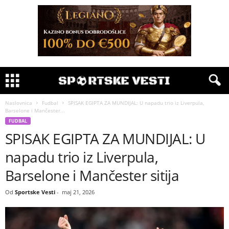
Naslovnica
Fudbal
SPISAK EGIPTA ZA MUNDIJAL: U napadu trio iz Liverpula,
Barselone i Mančester...
FUDBAL
SPISAK EGIPTA ZA MUNDIJAL: U
napadu trio iz Liverpula,
Barselone i Mančester sitija
Od
Sportske Vesti
-
maj 21, 2026