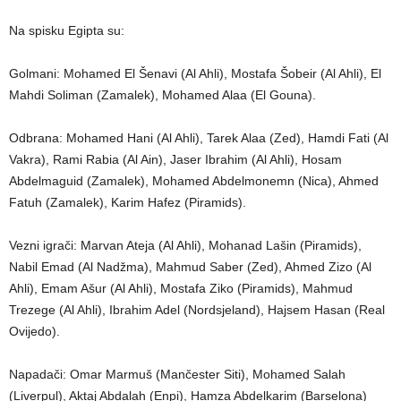
Na spisku Egipta su:
Golmani: Mohamed El Šenavi (Al Ahli), Mostafa Šobeir (Al Ahli), El
Mahdi Soliman (Zamalek), Mohamed Alaa (El Gouna).
Odbrana: Mohamed Hani (Al Ahli), Tarek Alaa (Zed), Hamdi Fati (Al
Vakra), Rami Rabia (Al Ain), Jaser Ibrahim (Al Ahli), Hosam
Abdelmaguid (Zamalek), Mohamed Abdelmonemn (Nica), Ahmed
Fatuh (Zamalek), Karim Hafez (Piramids).
Vezni igrači: Marvan Ateja (Al Ahli), Mohanad Lašin (Piramids),
Nabil Emad (Al Nadžma), Mahmud Saber (Zed), Ahmed Zizo (Al
Ahli), Emam Ašur (Al Ahli), Mostafa Ziko (Piramids), Mahmud
Trezege (Al Ahli), Ibrahim Adel (Nordsjeland), Hajsem Hasan (Real
Ovijedo).
Napadači: Omar Marmuš (Mančester Siti), Mohamed Salah
(Liverpul), Aktaj Abdalah (Enpi), Hamza Abdelkarim (Barselona)