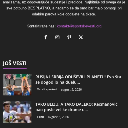
analizama, uz odgovarajuće sugestije i predloge. Najbitnije od svega da je
sve potpuno BESPLATNO, a nadamo se da smo bar malo pomogli pri
odabiru parova koje dodajete na tikete.
Kontaktirajte nas:
kontakt@sportskevesti.org
JOŠ VESTI
RUSIJA I SRBIJA ODUŠEVILI PLANETU! Evo šta
se dogodilo na duelu...
Ostali sportovi
avgust 5, 2026
TAKO BLIZU, A TAKO DALEKO: Kecmanović
pao posle velike drame u...
Tenis
avgust 5, 2026