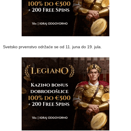
Svetsko prvenstvo održaće se od 11. juna do 19. jula.