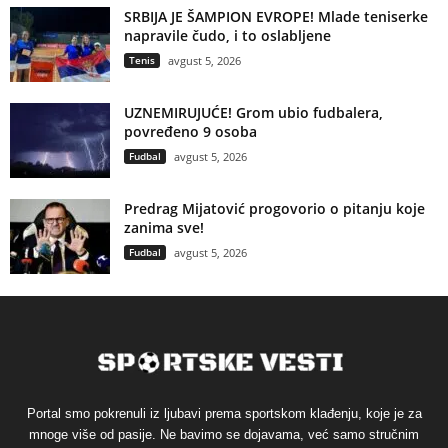
SRBIJA JE ŠAMPION EVROPE! Mlade teniserke
napravile čudo, i to oslabljene
Tenis
avgust 5, 2026
UZNEMIRUJUĆE! Grom ubio fudbalera,
povređeno 9 osoba
Fudbal
avgust 5, 2026
Predrag Mijatović progovorio o pitanju koje
zanima sve!
Fudbal
avgust 5, 2026
Portal smo pokrenuli iz ljubavi prema sportskom klađenju, koje je za
mnoge više od pasije. Ne bavimo se dojavama, već samo stručnim