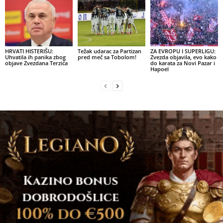
HRVATI HISTERIŠU:
Težak udarac za Partizan
ZA EVROPU I SUPERLIGU:
Uhvatila ih panika zbog
pred meč sa Tobolom!
Zvezda objavila, evo kako
objave Zvezdana Terzića
do karata za Novi Pazar i
Hapoel