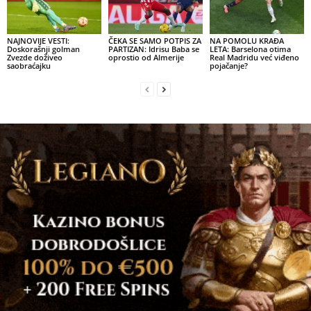
NAJNOVIJE VESTI:
ČEKA SE SAMO POTPIS ZA
NA POMOLU KRAĐA
Doskorašnji golman
PARTIZAN: Idrisu Baba se
LETA: Barselona otima
Zvezde doživeo
oprostio od Almerije
Real Madridu već viđeno
saobraćajku
pojačanje?