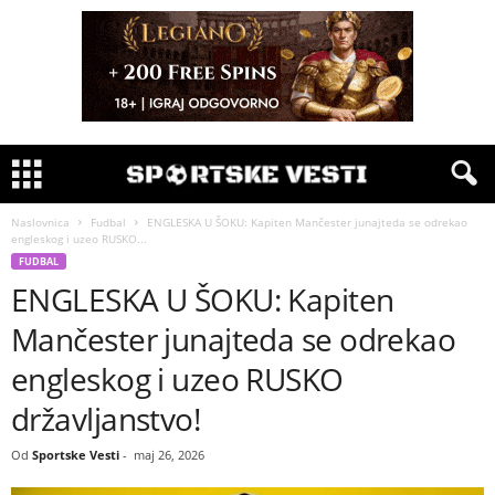
Naslovnica
Fudbal
ENGLESKA U ŠOKU: Kapiten Mančester junajteda se odrekao
engleskog i uzeo RUSKO...
FUDBAL
ENGLESKA U ŠOKU: Kapiten
Mančester junajteda se odrekao
engleskog i uzeo RUSKO
državljanstvo!
Od
Sportske Vesti
-
maj 26, 2026