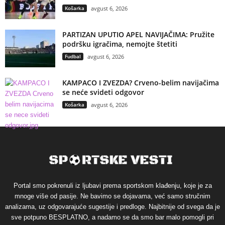
Košarka
avgust 6, 2026
PARTIZAN UPUTIO APEL NAVIJAČIMA: Pružite
podršku igračima, nemojte štetiti
Fudbal
avgust 6, 2026
KAMPACO I ZVEZDA? Crveno-belim navijačima
se neće svideti odgovor
Košarka
avgust 6, 2026
Portal smo pokrenuli iz ljubavi prema sportskom klađenju, koje je za
mnoge više od pasije. Ne bavimo se dojavama, već samo stručnim
analizama, uz odgovarajuće sugestije i predloge. Najbitnije od svega da je
sve potpuno BESPLATNO, a nadamo se da smo bar malo pomogli pri