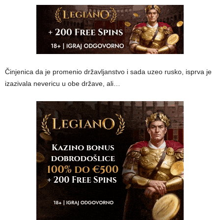
Činjenica da je promenio državljanstvo i sada uzeo rusko, isprva je
izazivala nevericu u obe države, ali…