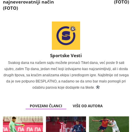
najneverovatniji način
(FOTO)
(FOTO)
Sportske Vesti
Svakog dana na našem sajtu možete pronaći Tiket dana, već posle 9 sati
ujutro, zatim Tip dana, jedan meč koji izdvajamo kao najzanimljiviji, ali i dosta
drugih tipova, sa kraćim analizama ekipa i predlogom igre. Najbitnije od svega
da je sve potpuno BESPLATNO, a nadamo se da smo bar malo pomogli pri
odabiru parova koje dodajete na tikete.
POVEZANI ČLANCI
VIŠE OD AUTORA