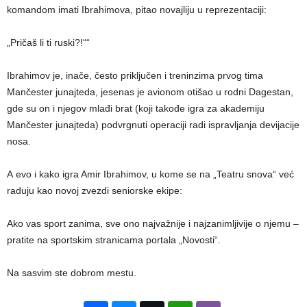
komandom imati Ibrahimova, pitao novajliju u reprezentaciji:
„Pričaš li ti ruski?!““
Ibrahimov je, inače, često priključen i treninzima prvog tima
Mančester junajteda, jesenas je avionom otišao u rodni Dagestan,
gde su on i njegov mlađi brat (koji takođe igra za akademiju
Mančester junajteda) podvrgnuti operaciji radi ispravljanja devijacije
nosa.
A evo i kako igra Amir Ibrahimov, u kome se na „Teatru snova“ već
raduju kao novoj zvezdi seniorske ekipe:
Ako vas sport zanima, sve ono najvažnije i najzanimljivije o njemu –
pratite na sportskim stranicama portala „Novosti“.
Na sasvim ste dobrom mestu.