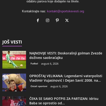
odabiru parova koje dodajete na tikete.
Kontaktirajte nas:
kontakt@sportskevesti.org
JOŠ VESTI
NAJNOVIJE VESTI: Doskorašnji golman Zvezde
doživeo saobraćajku
Fudbal
avgust 6, 2026
OPROŠTAJ VELIKANA: Legendarni vaterpolisti
Vladimir Vujasinović i Dejan Savić 2008. na...
Ostali sportovi
avgust 6, 2026
ČEKA SE SAMO POTPIS ZA PARTIZAN: Idrisu
Baba se oprostio od...