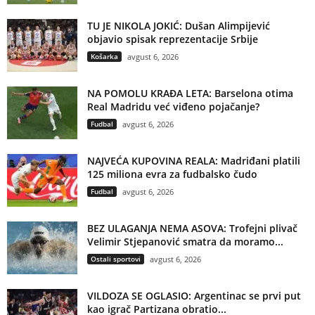
TU JE NIKOLA JOKIĆ: Dušan Alimpijević
objavio spisak reprezentacije Srbije
Košarka
avgust 6, 2026
NA POMOLU KRAĐA LETA: Barselona otima
Real Madridu već viđeno pojačanje?
Fudbal
avgust 6, 2026
NAJVEĆA KUPOVINA REALA: Madriđani platili
125 miliona evra za fudbalsko čudo
Fudbal
avgust 6, 2026
BEZ ULAGANJA NEMA ASOVA: Trofejni plivač
Velimir Stjepanović smatra da moramo...
Ostali sportovi
avgust 6, 2026
VILDOZA SE OGLASIO: Argentinac se prvi put
kao igrač Partizana obratio...