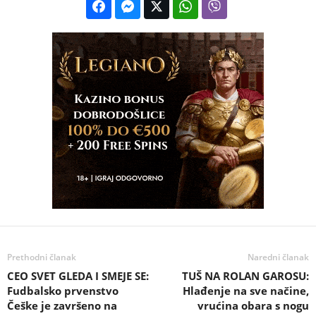
Prethodni članak
Naredni članak
CEO SVET GLEDA I SMEJE SE:
TUŠ NA ROLAN GAROSU:
Fudbalsko prvenstvo
Hlađenje na sve načine,
Češke je završeno na
vrućina obara s nogu