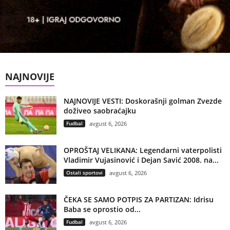
NAJNOVIJE
NAJNOVIJE VESTI: Doskorašnji golman Zvezde
doživeo saobraćajku
Fudbal
avgust 6, 2026
OPROŠTAJ VELIKANA: Legendarni vaterpolisti
Vladimir Vujasinović i Dejan Savić 2008. na...
Ostali sportovi
avgust 6, 2026
ČEKA SE SAMO POTPIS ZA PARTIZAN: Idrisu
Baba se oprostio od...
Fudbal
avgust 6, 2026