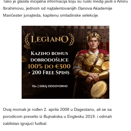
Tako je glasila inicijalna informacija koju su ruski mediji javili o Amiru
Ibrahimovu, jednom od najtalentovanijih članova Akademije
Mančester junajteda, kapitenu omladinske selekcije.
Ovaj momak je rođen 2. aprila 2008 u Dagestanu, ali se sa
porodicom preselio iz Bujnakska u Englesku 2019. i odmah
zablistao igrajući fudbal.