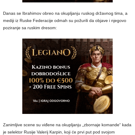
Danas se Ibrahimov obreo na okupljanju ruskog državnog tima, a
mediji iz Ruske Federacije odmah su požurili da objave i njegovo
poziranje sa ruskim dresom:
Zanimljive scene su viđene na okupljanju „zbornaje komande“ kada
je selektor Rusije Valerij Karpin, koji će prvi put pod svojom