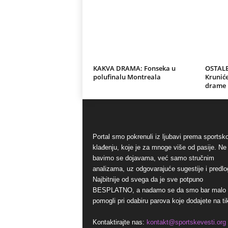
KAKVA DRAMA: Fonseka u
OSTALE
polufinalu Montreala
Kruniće
drame 
Portal smo pokrenuli iz ljubavi prema sports
klađenju, koje je za mnoge više od pasije. Ne
bavimo se dojavama, već samo stručnim
analizama, uz odgovarajuće sugestije i predlo
Najbitnije od svega da je sve potpuno
BESPLATNO, a nadamo se da smo bar malo
pomogli pri odabiru parova koje dodajete na ti
Kontaktirajte nas:
kontakt@sportskevesti.org