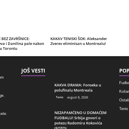
 BEZ ZAVRŠNICE:
KAKAV TENISKI ŠOK: Aleksander
va i Danilina pale nakon
Zverev eliminisan u Montrealu!
u Torontu
JOŠ VESTI
POP
kom
Fudba
KAKVA DRAMA: Fonseka u
polufinalu Montreala
Košar
ge.
Tenis
avgust 8, 2026
Ostali
Tenis
NEZAPAMĆENO U DOMAĆEM
kete.
FUDBALU! Srbija govori o
potezu Radomira Kokovića
(FOTO)