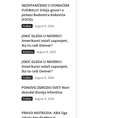
NEZAPAMĆENO U DOMAĆEM
FUDBALU! Srbija govori o
potezu Radomira Kokovića
(FOTO)
Fudbal
avgust 8, 2026
JOKIĆ GLEDA U NEVERICI:
Amerikanci ostali zapanjeni,
šta to radi Denver?
Košarka
avgust 8, 2026
JOKIĆ GLEDA U NEVERICI:
Amerikanci ostali zapanjeni,
šta to radi Denver?
Fudbal
avgust 8, 2026
PONOVO ZGROZIO SVET! Novi
skandal Đanija Infantina
Fudbal
avgust 8, 2026
PRAVO NIOTKUDA: ABA liga
ostala bez direktora!