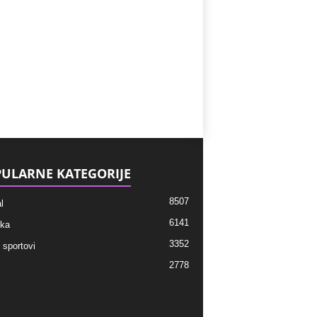
ULARNE KATEGORIJE
8507
l
6141
ka
3352
 sportovi
2778