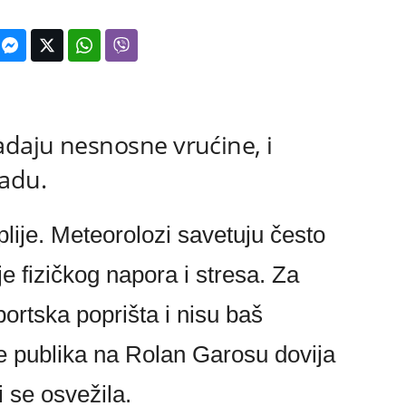
adaju nesnosne vrućine, i
ladu.
lije. Meteorolozi savetuju često
e fizičkog napora i stresa. Za
ortska poprišta i nisu baš
se publika na Rolan Garosu dovija
 se osvežila.