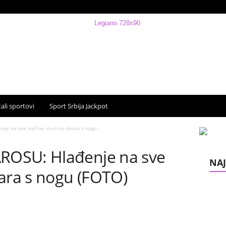
ali sportovi
Sport Srbija Jackpot
e na sve načine, vrućina obara s nogu...
OSU: Hlađenje na sve
NAJ
bara s nogu (FOTO)