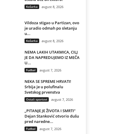
Košarka
avgust 8, 2026
Vildoza stigao u Partizan, ovo
je uradio odmah po sletanju
u...
Košarka
avgust 8, 2026
NEMA LAKIH UTAKMICA, CILJ
JE DA NAPREDUJEMO IZ MEČA
U...
Fudbal
avgust 7, 2026
NEKA SE SPREME HRVATI!
Srbija je u polufinalu
Svetskog prvenstva
Ostali sportovi
avgust 7, 2026
„PITANJE JE ŽIVOTA I SMRTI“
Dejan Stanković otvorio dušu
pred naredne...
Fudbal
avgust 7, 2026