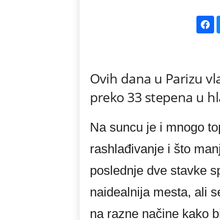
k
e
V
Ovih dana u Parizu vl
e
preko 33 stepena u h
s
t
Na suncu je i mnogo top
i
rashlađivanje i što manj
poslednje dve stavke sp
naidealnija mesta, ali 
na razne načine kako bi