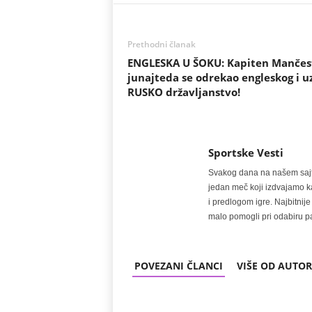
Prethodni članak
ENGLESKA U ŠOKU: Kapiten Mančes
junajteda se odrekao engleskog i u
RUSKO državljanstvo!
Sportske Vesti
Svakog dana na našem sajtu 
jedan meč koji izdvajamo kao
i predlogom igre. Najbitn
malo pomogli pri odabiru pa
POVEZANI ČLANCI
VIŠE OD AUTO