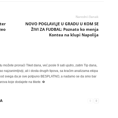
Naredni članak
ter
NOVO POGLAVLJE U GRADU U KOM SE
zeo
ŽIVI ZA FUDBAL: Poznato ko menja
Kontea na klupi Napolija
možete pronaći Tiket dana, već posle 9 sati ujutro, zatim Tip dana,
 najzanimljiviji, ali i dosta drugih tipova, sa kraćim analizama ekipa
ije od svega da je sve potpuno BESPLATNO, a nadamo se da smo bar
rova koje dodajete na tikete. ⚽
RA