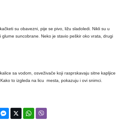
čketi su obavezni, pije se pivo, ližu sladoledi. Nikli su u
ini glume suncobrane. Neko je stavio peškir oko vrata, drugi
skalice sa vodom, osveživače koji rasprskavaju sitne kapljice
. Kako to izgleda na licu mesta, pokazuju i ovi snimci.