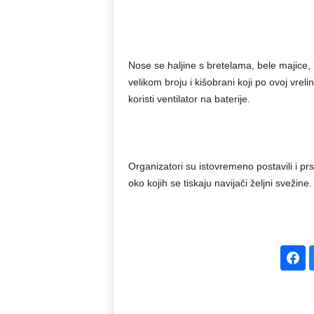
Nose se haljine s bretelama, bele majice, ka
velikom broju i kišobrani koji po ovoj vrel
koristi ventilator na baterije.
Organizatori su istovremeno postavili i pr
oko kojih se tiskaju navijači željni svežine