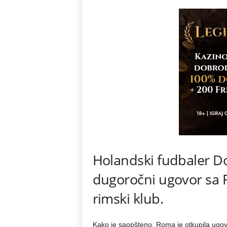
Holandski fudbaler Do
dugoročni ugovor sa 
rimski klub.
Kako je saopšteno, Roma je otkupila ugov