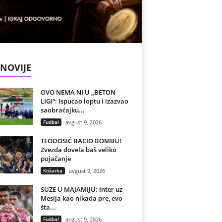
NOVIJE
OVO NEMA NI U „BETON
LIGI“: Ispucao loptu i izazvao
saobraćajku...
Fudbal
avgust 9, 2026
TEODOSIĆ BACIO BOMBU!
Zvezda dovela baš veliko
pojačanje
Košarka
avgust 9, 2026
SUZE U MAJAMIJU: Inter uz
Mesija kao nikada pre, evo
šta...
Fudbal
avgust 9, 2026