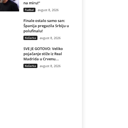
na miru!“
Fudbal
avgust 8, 2026
Finale ostalo samo san:
Španija pregazila Srbiju u
polufinalu!
Košarka
avgust 8, 2026
SVE JE GOTOVO: Veliko
pojačanje stiže iz Real
Madrida u Crvenu...
Košarka
avgust 8, 2026