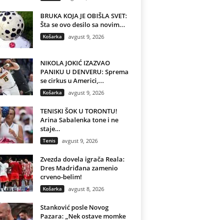
BRUKA KOJA JE OBIŠLA SVET:
Šta se ovo desilo sa novim...
Košarka
avgust 9, 2026
NIKOLA JOKIĆ IZAZVAO
PANIKU U DENVERU: Sprema
se cirkus u Americi,...
Košarka
avgust 9, 2026
TENISKI ŠOK U TORONTU!
Arina Sabalenka tone i ne
staje…
Tenis
avgust 9, 2026
Zvezda dovela igrača Reala:
Dres Madriđana zamenio
crveno-belim!
Košarka
avgust 8, 2026
Stanković posle Novog
Pazara: „Nek ostave momke