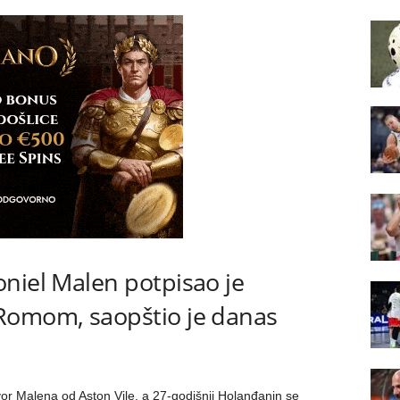
niel Malen potpisao je
Romom, saopštio je danas
or Malena od Aston Vile, a 27-godišnji Holanđanin se