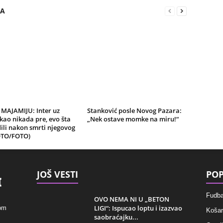
RA
 MAJAMIJU: Inter uz
Stanković posle Novog Pazara:
kao nikada pre, evo šta
„Nek ostave momke na miru!“
ili nakon smrti njegovog
OTO/FOTO)
JOŠ VESTI
POP
Fudba
OVO NEMA NI U „BETON
LIGI“: Ispucao loptu i izazvao
kom
Košar
saobraćajku...