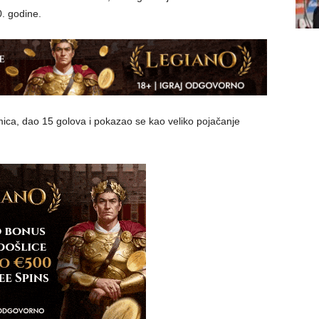
. godine.
ca, dao 15 golova i pokazao se kao veliko pojačanje