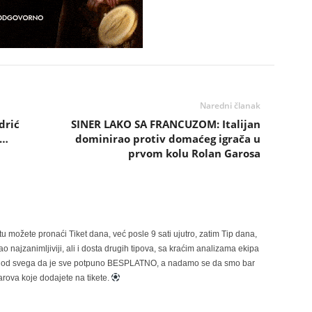
Naredni članak
drić
SINER LAKO SA FRANCUZOM: Italijan
a…
dominirao protiv domaćeg igrača u
prvom kolu Rolan Garosa
možete pronaći Tiket dana, već posle 9 sati ujutro, zatim Tip dana,
 najzanimljiviji, ali i dosta drugih tipova, sa kraćim analizama ekipa
ije od svega da je sve potpuno BESPLATNO, a nadamo se da smo bar
rova koje dodajete na tikete.