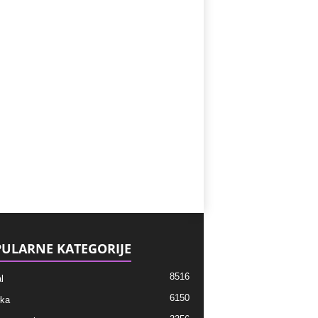
ULARNE KATEGORIJE
8516
l
6150
ka