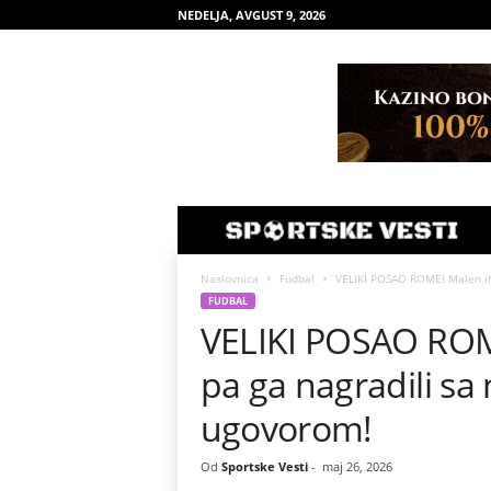
NEDELJA, AVGUST 9, 2026
Naslovnica
Fudbal
VELIKI POSAO ROME! Malen ih 
FUDBAL
VELIKI POSAO ROM
pa ga nagradili s
ugovorom!
Od
Sportske Vesti
-
maj 26, 2026