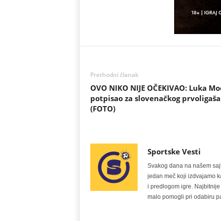
Prethodni članak
OVO NIKO NIJE OČEKIVAO: Luka Mo
potpisao za slovenačkog prvoligaš
(FOTO)
Sportske Vesti
Svakog dana na našem sajtu 
jedan meč koji izdvajamo kao
i predlogom igre. Najbitn
malo pomogli pri odabiru pa