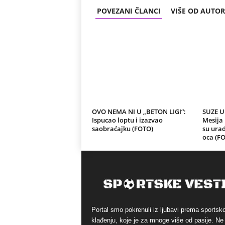
POVEZANI ČLANCI
VIŠE OD AUTO
OVO NEMA NI U „BETON LIGI“:
SUZE U
Ispucao loptu i izazvao
Mesija 
saobraćajku (FOTO)
su urad
oca (F
Portal smo pokrenuli iz ljubavi prema sports
klađenju, koje je za mnoge više od pasije. Ne