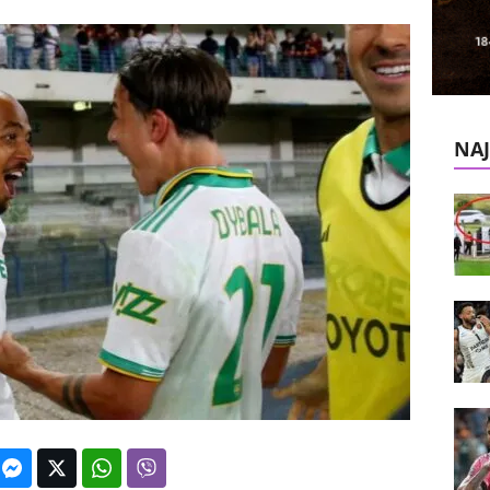
k
e
V
NAJ
e
s
t
i