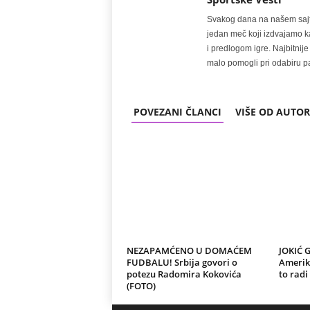
Svakog dana na našem sajtu 
jedan meč koji izdvajamo kao
i predlogom igre. Najbitn
malo pomogli pri odabiru pa
POVEZANI ČLANCI
VIŠE OD AUTO
NEZAPAMĆENO U DOMAĆEM
JOKIĆ 
FUDBALU! Srbija govori o
Amerika
potezu Radomira Kokovića
to radi
(FOTO)