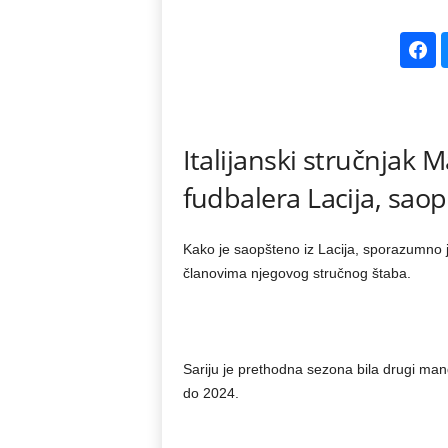
k
e
V
Italijanski stručnjak M
e
fudbalera Lacija, saop
s
t
Kako je saopšteno iz Lacija, sporazumno j
članovima njegovog stručnog štaba.
i
Sariju je prethodna sezona bila drugi mand
do 2024.