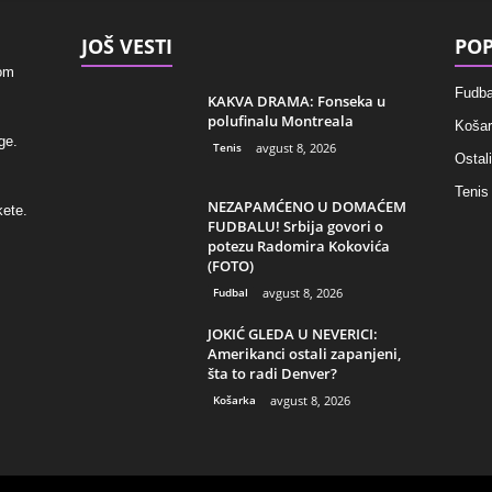
JOŠ VESTI
POP
kom
Fudba
KAKVA DRAMA: Fonseka u
polufinalu Montreala
Košar
ge.
Tenis
avgust 8, 2026
Ostali
Tenis
NEZAPAMĆENO U DOMAĆEM
kete.
FUDBALU! Srbija govori o
potezu Radomira Kokovića
(FOTO)
Fudbal
avgust 8, 2026
JOKIĆ GLEDA U NEVERICI:
Amerikanci ostali zapanjeni,
šta to radi Denver?
Košarka
avgust 8, 2026