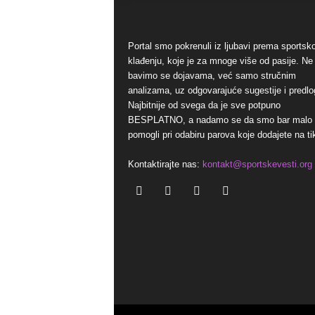
Portal smo pokrenuli iz ljubavi prema sports
klađenju, koje je za mnoge više od pasije. Ne
bavimo se dojavama, već samo stručnim
analizama, uz odgovarajuće sugestije i predlo
Najbitnije od svega da je sve potpuno
BESPLATNO, a nadamo se da smo bar malo
pomogli pri odabiru parova koje dodajete na ti
Kontaktirajte nas:
kontakt@sportskevesti.org