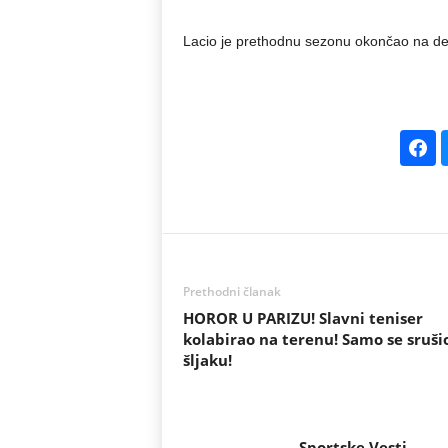
Lacio je prethodnu sezonu okončao na deve
Prethodni članak
HOROR U PARIZU! Slavni teniser
kolabirao na terenu! Samo se sruši
šljaku!
Sportske Vesti