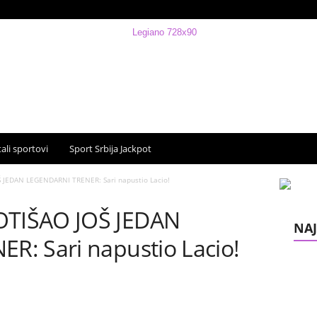
ali sportovi
Sport Srbija Jackpot
JEDAN LEGENDARNI TRENER: Sari napustio Lacio!
TIŠAO JOŠ JEDAN
NAJ
: Sari napustio Lacio!