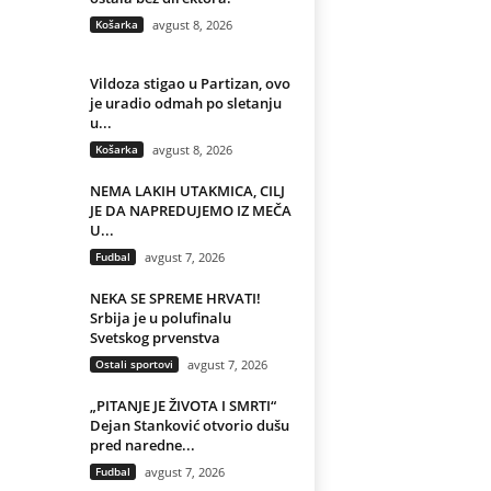
Košarka
avgust 8, 2026
Vildoza stigao u Partizan, ovo
je uradio odmah po sletanju
u...
Košarka
avgust 8, 2026
NEMA LAKIH UTAKMICA, CILJ
JE DA NAPREDUJEMO IZ MEČA
U...
Fudbal
avgust 7, 2026
NEKA SE SPREME HRVATI!
Srbija je u polufinalu
Svetskog prvenstva
Ostali sportovi
avgust 7, 2026
„PITANJE JE ŽIVOTA I SMRTI“
Dejan Stanković otvorio dušu
pred naredne...
Fudbal
avgust 7, 2026