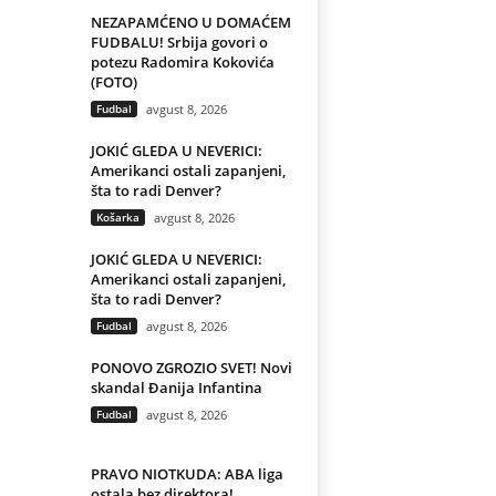
NEZAPAMĆENO U DOMAĆEM
FUDBALU! Srbija govori o
potezu Radomira Kokovića
(FOTO)
Fudbal
avgust 8, 2026
JOKIĆ GLEDA U NEVERICI:
Amerikanci ostali zapanjeni,
šta to radi Denver?
Košarka
avgust 8, 2026
JOKIĆ GLEDA U NEVERICI:
Amerikanci ostali zapanjeni,
šta to radi Denver?
Fudbal
avgust 8, 2026
PONOVO ZGROZIO SVET! Novi
skandal Đanija Infantina
Fudbal
avgust 8, 2026
PRAVO NIOTKUDA: ABA liga
ostala bez direktora!