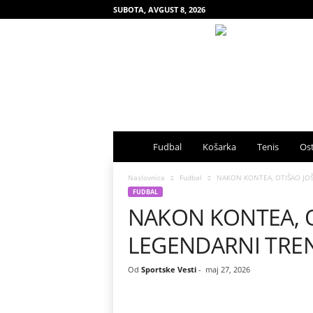
SUBOTA, AVGUST 8, 2026
S
Fudbal
Košarka
Tenis
Ost
p
Naslovnica
Fudbal
NAKON KONTEA, OTIŠAO JOŠ 
FUDBAL
NAKON KONTEA, O
o
LEGENDARNI TRENER
r
t
Od
Sportske Vesti
-
maj 27, 2026
s