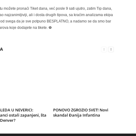
možete pronaći Tiket dana, već posle 9 sati ujutro, zatim Tip dana,
 najzanimljiviji, ali i dosta drugih tipova, sa kraćim analizama ekipa
ije od svega da je sve potpuno BESPLATNO, a nadamo se da smo bar
rova koje dodajete na tikete. ⚽
RA
GLEDA U NEVERICI:
PONOVO ZGROZIO SVET! Novi
nci ostali zapanjeni, šta
skandal Đanija Infantina
 Denver?