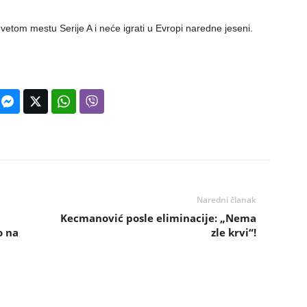
tom mestu Serije A i neće igrati u Evropi naredne jeseni.
Naredni članak
Kecmanović posle eliminacije: „Nema
o na
zle krvi“!