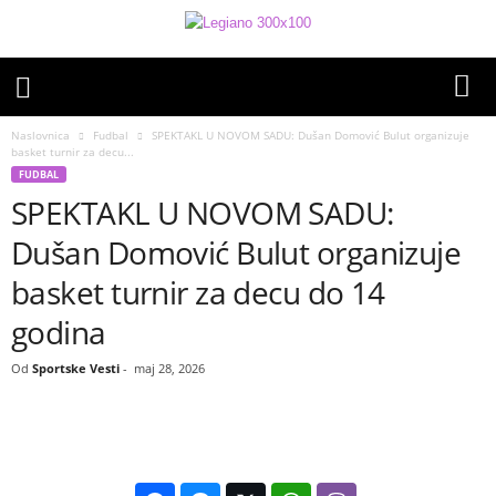
Naslovnica
Fudbal
SPEKTAKL U NOVOM SADU: Dušan Domović Bulut organizuje
basket turnir za decu...
FUDBAL
SPEKTAKL U NOVOM SADU:
Dušan Domović Bulut organizuje
basket turnir za decu do 14
godina
Od
Sportske Vesti
-
maj 28, 2026