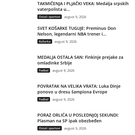
TAKMIČENJA I PLJAČKI VEKA: Medalja srpskih
vaterpolista u...
Ostali sportovi
avgust 9, 2026
SVET KOŠARKE TUGUJE: Preminuo Don
Nelson, legendarni NBA trener i...
Košarka
avgust 9, 2026
MEDALJA OSTALA SAN: Finkinje prejake za
omladinke Srbije
Fudbal
avgust 9, 2026
POVRATAK NA VELIKA VRATA: Luka Dinje
ponovo u dresu šampiona Evrope
Fudbal
avgust 9, 2026
PORAZ ORLIĆA U POSLEDNJOJ SEKUNDI:
Plasman na SP ipak obezbeđen
Ostali sportovi
avgust 9, 2026