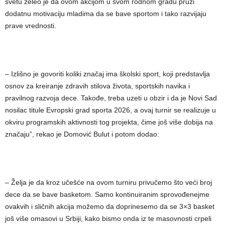
svetu želeo je da ovom akcijom u svom rodnom gradu pruži
dodatnu motivaciju mladima da se bave sportom i tako razvijaju
prave vrednosti.
– Izlišno je govoriti koliki značaj ima školski sport, koji predstavlja
osnov za kreiranje zdravih stilova života, sportskih navika i
pravilnog razvoja dece. Takođe, treba uzeti u obzir i da je Novi Sad
nosilac titule Evropski grad sporta 2026, a ovaj turnir se realizuje u
okviru programskih aktivnosti tog projekta, čime još više dobija na
značaju”, rekao je Domović Bulut i potom dodao:
– Želja je da kroz učešće na ovom turniru privučemo što veći broj
dece da se bave basketom. Samo kontinuiranim sprovođenejme
ovakvih i sličnih akcija možemo da doprinesemo da se 3×3 basket
još više omasovi u Srbiji, kako bismo onda iz te masovnosti crpeli