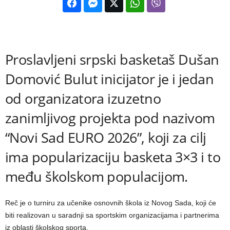
Proslavljeni srpski basketaš Dušan
Domović Bulut inicijator je i jedan
od organizatora izuzetno
zanimljivog projekta pod nazivom
“Novi Sad EURO 2026”, koji za cilj
ima popularizaciju basketa 3×3 i to
među školskom populacijom.
Reč je o turniru za učenike osnovnih škola iz Novog Sada, koji će
biti realizovan u saradnji sa sportskim organizacijama i partnerima
iz oblasti školskog sporta.