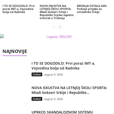
I TO SE DOGODILO: Prvi
NOVA ISKUSTVA NA
MEDALJA OSTALA SAN:
poraz IMT-a, Vojvodina
LETNJOJ ŠKOLI SPORTA:
Finkinje prejake za
bolja od Radnika
Mladi bokseri Srbije i
omladinke Srbije
Republike Srpske zajedno
trenirali u Trebinju
NAJNOVIJE
I TO SE DOGODILO: Prvi poraz IMT-a,
Vojvodina bolja od Radnika
Fudbal
avgust 9, 2026
NOVA ISKUSTVA NA LETNJOJ ŠKOLI SPORTA:
Mladi bokseri Srbije i Republike...
Fudbal
avgust 9, 2026
UPRKOS SKANDALOZNOM SISTEMU