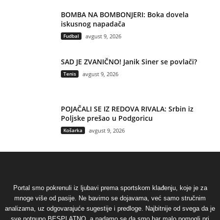
BOMBA NA BOMBONJERI: Boka dovela
iskusnog napadača
Fudbal
avgust 9, 2026
SAD JE ZVANIČNO! Janik Siner se povlači?
Tenis
avgust 9, 2026
POJAČALI SE IZ REDOVA RIVALA: Srbin iz
Poljske prešao u Podgoricu
Košarka
avgust 9, 2026
Portal smo pokrenuli iz ljubavi prema sportskom klađenju, koje je za
mnoge više od pasije. Ne bavimo se dojavama, već samo stručnim
analizama, uz odgovarajuće sugestije i predloge. Najbitnije od svega da je
sve potpuno BESPLATNO, a nadamo se da smo bar malo pomogli pri