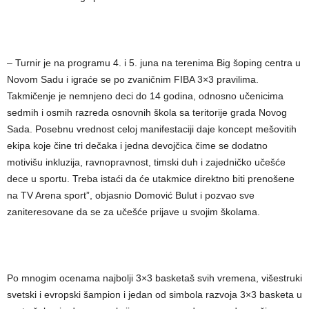
– Turnir je na programu 4. i 5. juna na terenima Big šoping centra u
Novom Sadu i igraće se po zvaničnim FIBA 3×3 pravilima.
Takmičenje je nemnjeno deci do 14 godina, odnosno učenicima
sedmih i osmih razreda osnovnih škola sa teritorije grada Novog
Sada. Posebnu vrednost celoj manifestaciji daje koncept mešovitih
ekipa koje čine tri dečaka i jedna devojčica čime se dodatno
motivišu inkluzija, ravnopravnost, timski duh i zajedničko učešće
dece u sportu. Treba istaći da će utakmice direktno biti prenošene
na TV Arena sport”, objasnio Domović Bulut i pozvao sve
zaniteresovane da se za učešće prijave u svojim školama.
Po mnogim ocenama najbolji 3×3 basketaš svih vremena, višestruki
svetski i evropski šampion i jedan od simbola razvoja 3×3 basketa u