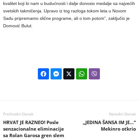
kvalitet koji bi nam u budućnosti i dalje donosio medalje sa najvećih
svetskih takmičenja. Upravo iz tog razloga tokom leta u Novom
Sadu pripremamo slične programe, ali o tom potom”, zaključio je
Domović Bulut.
Prethodni članak
Naredni članak
HRVAT JE RAZNEO! Posle
„JEDINA ŠANSA IM JE…“
senzacionalne eliminacije
Mekinro otkrio
sa Rolan Garosa gren slem