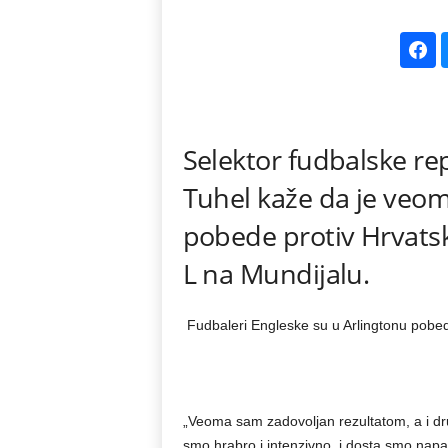
k
e
V
Selektor fudbalske re
e
Tuhel kaže da je veom
s
pobede protiv Hrvats
t
L na Mundijalu.
i
Fudbaleri Engleske su u Arlingtonu pobedi
„Veoma sam zadovoljan rezultatom, a i dr
smo hrabro i intenzivno, i dosta smo napad