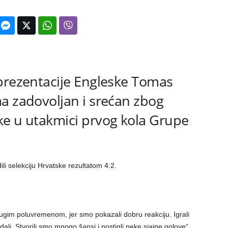
prezentacije Engleske Tomas
a zadovoljan i srećan zbog
ke u utakmici prvog kola Grupe
li selekciju Hrvatske rezultatom 4:2.
ugim poluvremenom, jer smo pokazali dobru reakciju. Igrali
ali. Stvorili smo mnogo šansi i postigli neke sjajne golove“,