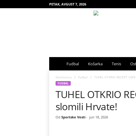
PETAK, AVGUST 7, 2026
S
Fudbal
Košarka
Tenis
Ost
p
Naslovnica
Fudbal
TUHEL OTKRIO RECEPT USPEHA
FUDBAL
TUHEL OTKRIO RE
o
slomili Hrvate!
r
t
Od
Sportske Vesti
-
jun 18, 2026
s