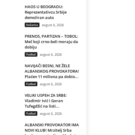
HAOS U BEOGRADU:
Reprezentativcu Srbije
demoliran auto
Košarka
avgust 6, 2026
PRENOS, PARTIZAN – TOBOL:
Meč koji crno-beli moraju da
dobiju
Fudbal
avgust 6, 2026
NAVIJAČI BESNI, NE ŽELE
ALBANSKOG PROVOKATORA!
Plaćen 11 miliona pa dobio...
Fudbal
avgust 6, 2026
VELIKI USPEH ZA SRBE:
Vladimir Ivić i Goran
Tufegdžić na listi...
Fudbal
avgust 6, 2026
ALBANSKI PROVOKATOR IMA
NOVI KLUB! Mrzitelj Srba