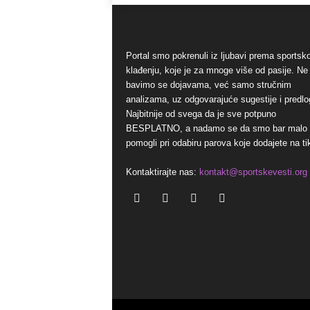
Portal smo pokrenuli iz ljubavi prema sports
klađenju, koje je za mnoge više od pasije. Ne
bavimo se dojavama, već samo stručnim
analizama, uz odgovarajuće sugestije i predlo
Najbitnije od svega da je sve potpuno
BESPLATNO, a nadamo se da smo bar malo
pomogli pri odabiru parova koje dodajete na ti
Kontaktirajte nas:
kontakt@sportskevesti.org