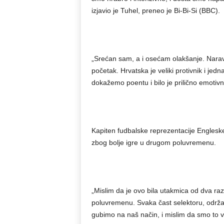
izjavio je Tuhel, preneo je Bi-Bi-Si (BBC).
„Srećan sam, a i osećam olakšanje. Naravno,
početak. Hrvatska je veliki protivnik i jed
dokažemo poentu i bilo je prilično emotivn
Kapiten fudbalske reprezentacije Englesk
zbog bolje igre u drugom poluvremenu.
„Mislim da je ovo bila utakmica od dva ra
poluvremenu. Svaka čast selektoru, održ
gubimo na naš način, i mislim da smo to v