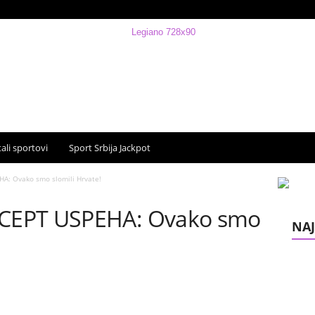
ali sportovi
Sport Srbija Jackpot
: Ovako smo slomili Hrvate!
CEPT USPEHA: Ovako smo
NAJ