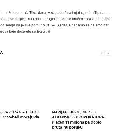
možete pronaći Tiket dana, već posle 9 sati ujutro, zatim Tip dana,
 najzanimljiviji, ali i dosta drugih tipova, sa kraćim analizama ekipa
ije od svega da je sve potpuno BESPLATNO, a nadamo se da smo bar
rova koje dodajete na tikete. ⚽
RA
, PARTIZAN – TOBOL:
NAVIJAČI BESNI, NE ŽELE
i crno-beli moraju da
ALBANSKOG PROVOKATORA!
Plaćen 11 miliona pa dobio
brutalnu poruku