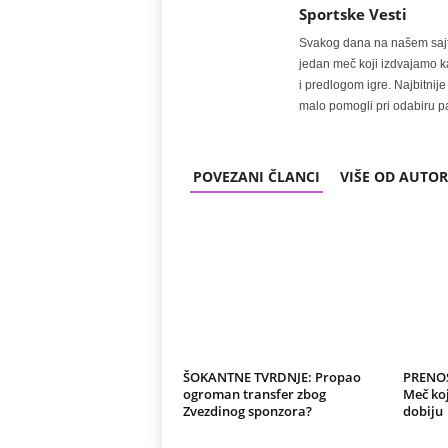
Sportske Vesti
Svakog dana na našem sajtu 
jedan meč koji izdvajamo kao
i predlogom igre. Najbitn
malo pomogli pri odabiru pa
POVEZANI ČLANCI
VIŠE OD AUTO
ŠOKANTNE TVRDNJE: Propao
PRENOS
ogroman transfer zbog
Meč koj
Zvezdinog sponzora?
dobiju