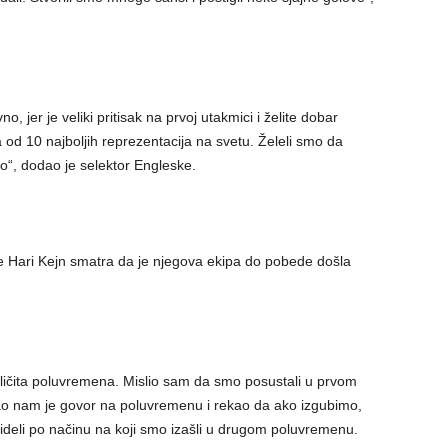
 jer je veliki pritisak na prvoj utakmici i želite dobar
na od 10 najboljih reprezentacija na svetu. Želeli smo da
o“, dodao je selektor Engleske.
e Hari Kejn smatra da je njegova ekipa do pobede došla
zličita poluvremena. Mislio sam da smo posustali u prvom
ao nam je govor na poluvremenu i rekao da ako izgubimo,
ideli po načinu na koji smo izašli u drugom poluvremenu.