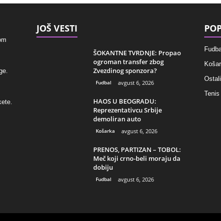
JOŠ VESTI
POP
kom
Fudba
ŠOKANTNE TVRDNJE: Propao
ogroman transfer zbog
Košar
Zvezdinog sponzora?
ge.
Ostali
Fudbal
avgust 6, 2026
Tenis
HAOS U BEOGRADU:
kete.
Reprezentativcu Srbije
demoliran auto
Košarka
avgust 6, 2026
PRENOS, PARTIZAN – TOBOL:
Meč koji crno-beli moraju da
dobiju
Fudbal
avgust 6, 2026