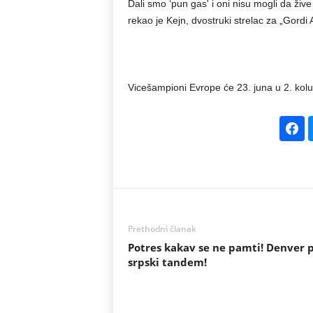
Dali smo ‘pun gas' i oni nisu mogli da žive
rekao je Kejn, dvostruki strelac za „Gordi 
Vicešampioni Evrope će 23. juna u 2. kolu
Prethodni članak
Potres kakav se ne pamti! Denver 
srpski tandem!