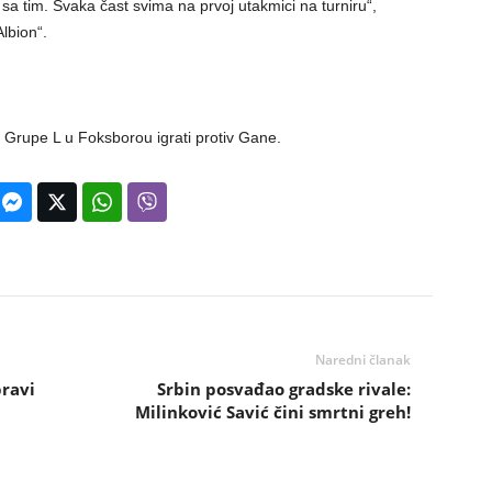
 sa tim. Svaka čast svima na prvoj utakmici na turniru“,
Albion“.
 Grupe L u Foksborou igrati protiv Gane.
Naredni članak
pravi
Srbin posvađao gradske rivale:
Milinković Savić čini smrtni greh!