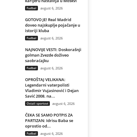
karijeru nastavlja u Moskvi
Fudbal
avgust 6, 2026
GOTOVO JE! Real Madrid
doveo najskuplje pojačanje u
istoriji kluba
Fudbal
avgust 6, 2026
NAJNOVIJE VESTI: Doskorašnji
golman Zvezde doživeo
saobraćajku
Fudbal
avgust 6, 2026
OPROŠTAJ VELIKANA:
Legendarni vaterpolisti
Vladimir Vujasinović i Dejan
Savić 2008. na...
Ostali sportovi
avgust 6, 2026
ČEKA SE SAMO POTPIS ZA
PARTIZAN: Idrisu Baba se
oprostio od...
Fudbal
avgust 6, 2026