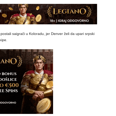
 postali saigrači u Koloradu, jer Denver želi da upari srpski
kipe.