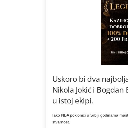
Uskoro bi dva najbolja
Nikola Jokić i Bogdan
u istoj ekipi.
Iako NBA poklonici u Srbiji godinama maš
stvarnost.