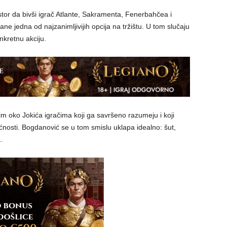
stor da bivši igrač Atlante, Sakramenta, Fenerbahčea i
e jedna od najzanimljivijih opcija na tržištu. U tom slučaju
kretnu akciju.
im oko Jokića igračima koji ga savršeno razumeju i koji
osti. Bogdanović se u tom smislu uklapa idealno: šut,
.