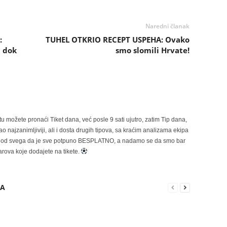
Naredni članak
:
TUHEL OTKRIO RECEPT USPEHA: Ovako
i dok
smo slomili Hrvate!
možete pronaći Tiket dana, već posle 9 sati ujutro, zatim Tip dana,
 najzanimljiviji, ali i dosta drugih tipova, sa kraćim analizama ekipa
ije od svega da je sve potpuno BESPLATNO, a nadamo se da smo bar
rova koje dodajete na tikete.
RA