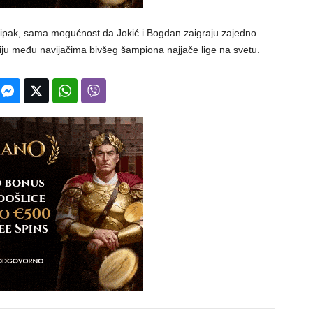
a, ipak, sama mogućnost da Jokić i Bogdan zaigraju zajedno
iju među navijačima bivšeg šampiona najjače lige na svetu.