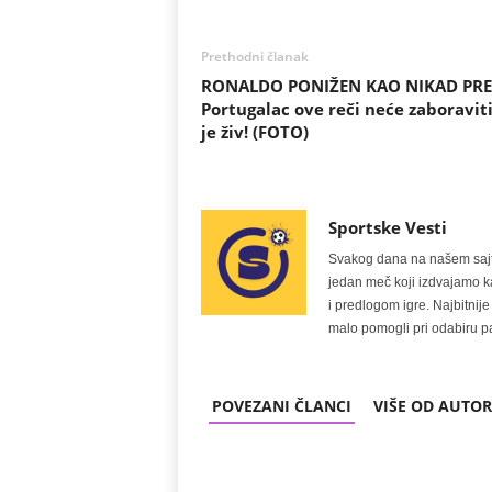
Prethodni članak
RONALDO PONIŽEN KAO NIKAD PRE
Portugalac ove reči neće zaboravit
je živ! (FOTO)
Sportske Vesti
Svakog dana na našem sajtu 
jedan meč koji izdvajamo kao
i predlogom igre. Najbitn
malo pomogli pri odabiru pa
POVEZANI ČLANCI
VIŠE OD AUTO