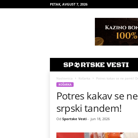
PETAK, AVGUST 7, 2026
Naslovnica
Košarka
Potres kakav se ne pamti! D
KOŠARKA
Potres kakav se ne
srpski tandem!
Od
Sportske Vesti
-
jun 18, 2026