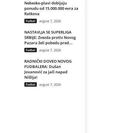
Nebesko-plavi dobijaju
ponudu od 15.000.000 evra za
Ratkova
Fudbal
avgust 7, 2026
NASTAVLJA SE SUPERLIGA
SRBIJE: Zvezda protiv Novog
Pazara želi pobedu pred...
Fudbal
avgust 7, 2026
RADNIČKI DOVEO NOVOG
FUDBALERA: Dušan
Jovanović za jači napad
Nišlija!
Fudbal
avgust 7, 2026