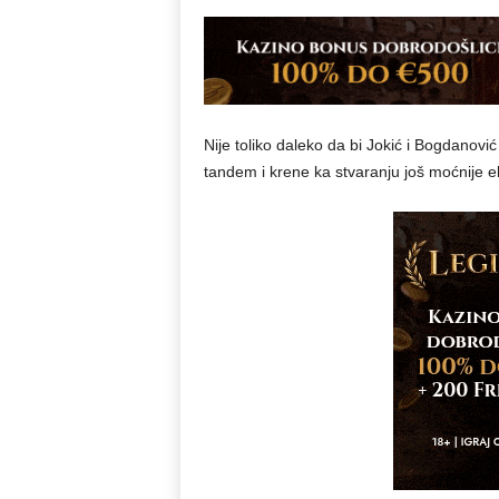
Nije toliko daleko da bi Jokić i Bogdanović
tandem i krene ka stvaranju još moćnije e