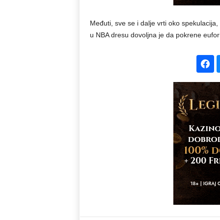
Međuti, sve se i dalje vrti oko spekulacij
u NBA dresu dovoljna je da pokrene eufor