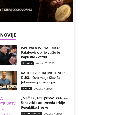
NOVIJE
ISPLIVALA ISTINA! Darko
Rajaković otkrio zašto je
napustio Zvezdu
Košarka
avgust 7, 2026
RADOSAV PETROVIĆ OTVORIO
DUŠU: Ovo mu je Slaviša
Jokanović poručio, pa...
Fudbal
avgust 7, 2026
„MEČ PRIJATELJSTVA“: Održan
šahovski duel između Srbije i
Republike Srpske
Ostali sportovi
avgust 7, 2026