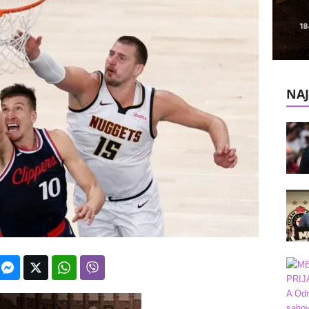
k
e
V
NAJ
e
s
t
i