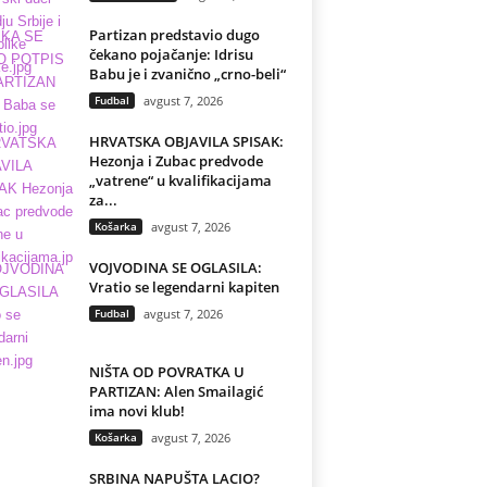
Partizan predstavio dugo
čekano pojačanje: Idrisu
Babu je i zvanično „crno-beli“
Fudbal
avgust 7, 2026
HRVATSKA OBJAVILA SPISAK:
Hezonja i Zubac predvode
„vatrene“ u kvalifikacijama
za...
Košarka
avgust 7, 2026
VOJVODINA SE OGLASILA:
Vratio se legendarni kapiten
Fudbal
avgust 7, 2026
NIŠTA OD POVRATKA U
PARTIZAN: Alen Smailagić
ima novi klub!
Košarka
avgust 7, 2026
SRBINA NAPUŠTA LACIO?