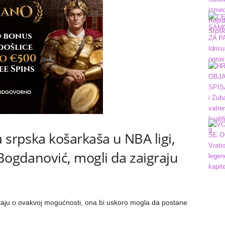
 srpska košarkaša u NBA ligi,
 Bogdanović, mogli da zaigraju
taju o ovakvoj mogućnosti, ona bi uskoro mogla da postane