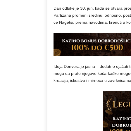
Dan odluke je 30. jun, kada se otvara pro
Partizana promeni sredinu, odnosno, postan
će Nagetsi, prema navodima, krenuti u kon
Ideja Denvera je jasna – dodatno ojačati t
mogu da prate njegove košarkaške mogućn
kreacija, iskustvo i mirnoća u završnicama