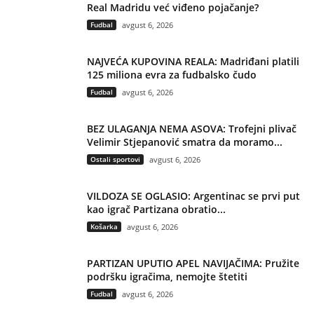
Real Madridu već viđeno pojačanje?
Fudbal
avgust 6, 2026
NAJVEĆA KUPOVINA REALA: Madriđani platili
125 miliona evra za fudbalsko čudo
Fudbal
avgust 6, 2026
BEZ ULAGANJA NEMA ASOVA: Trofejni plivač
Velimir Stjepanović smatra da moramo...
Ostali sportovi
avgust 6, 2026
VILDOZA SE OGLASIO: Argentinac se prvi put
kao igrač Partizana obratio...
Košarka
avgust 6, 2026
PARTIZAN UPUTIO APEL NAVIJAČIMA: Pružite
podršku igračima, nemojte štetiti
Fudbal
avgust 6, 2026