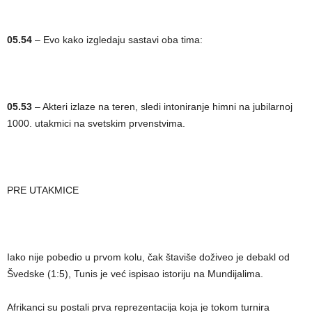
05.54
– Evo kako izgledaju sastavi oba tima:
05.53
– Akteri izlaze na teren, sledi intoniranje himni na jubilarnoj
1000. utakmici na svetskim prvenstvima.
PRE UTAKMICE
Iako nije pobedio u prvom kolu, čak štaviše doživeo je debakl od
Švedske (1:5), Tunis je već ispisao istoriju na Mundijalima.
Afrikanci su postali prva reprezentacija koja je tokom turnira