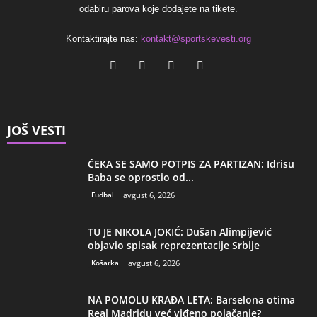
odabiru parova koje dodajete na tikete.
Kontaktirajte nas:
kontakt@sportskevesti.org
JOŠ VESTI
ČEKA SE SAMO POTPIS ZA PARTIZAN: Idrisu
Baba se oprostio od...
Fudbal
avgust 6, 2026
TU JE NIKOLA JOKIĆ: Dušan Alimpijević
objavio spisak reprezentacije Srbije
Košarka
avgust 6, 2026
NA POMOLU KRAĐA LETA: Barselona otima
Real Madridu već viđeno pojačanje?