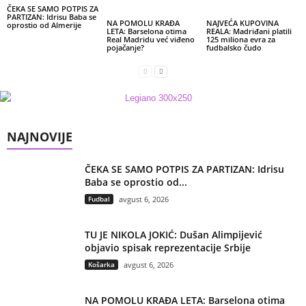
ČEKA SE SAMO POTPIS ZA
PARTIZAN: Idrisu Baba se
NA POMOLU KRAĐA
NAJVEĆA KUPOVINA
oprostio od Almerije
LETA: Barselona otima
REALA: Madriđani platili
Real Madridu već viđeno
125 miliona evra za
pojačanje?
fudbalsko čudo
NAJNOVIJE
ČEKA SE SAMO POTPIS ZA PARTIZAN: Idrisu
Baba se oprostio od...
Fudbal
avgust 6, 2026
TU JE NIKOLA JOKIĆ: Dušan Alimpijević
objavio spisak reprezentacije Srbije
Košarka
avgust 6, 2026
NA POMOLU KRAĐA LETA: Barselona otima