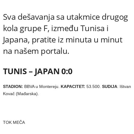
Sva dešavanja sa utakmice drugog
kola grupe F, između Tunisa i
Japana, pratite iz minuta u minut
na našem portalu.
TUNIS – JAPAN 0:0
STADION:
BBVA u Montereju.
KAPACITET:
53.500.
SUDIJA
: Ištvan
Kovač (Mađarska).
TOK MEČA