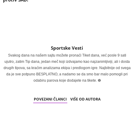
Sportske Vesti
Svakog dana na našem sajtu možete pronaći Tiket dana, već posle 9 sati
ujutro, zatim Tip dana, jedan meč koji izdvajamo kao najzanimljiviji, ali i dosta
drugih tipova, sa kraćim analizama ekipa i predlogom igre. Najbitnije od svega
da je sve potpuno BESPLATNO, a nadamo se da smo bar malo pomogli pri
odabiru parova koje dodajete na tikete. ⚽
POVEZANI ČLANCI
VIŠE OD AUTORA