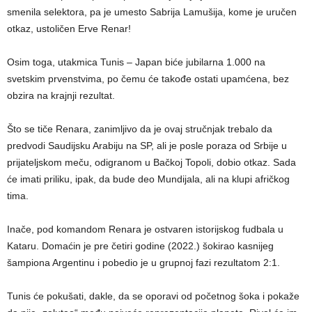
smenila selektora, pa je umesto Sabrija Lamušija, kome je uručen
otkaz, ustoličen Erve Renar!
Osim toga, utakmica Tunis – Japan biće jubilarna 1.000 na
svetskim prvenstvima, po čemu će takođe ostati upamćena, bez
obzira na krajnji rezultat.
Što se tiče Renara, zanimljivo da je ovaj stručnjak trebalo da
predvodi Saudijsku Arabiju na SP, ali je posle poraza od Srbije u
prijateljskom meču, odigranom u Bačkoj Topoli, dobio otkaz. Sada
će imati priliku, ipak, da bude deo Mundijala, ali na klupi afričkog
tima.
Inače, pod komandom Renara je ostvaren istorijskog fudbala u
Kataru. Domaćin je pre četiri godine (2022.) šokirao kasnijeg
šampiona Argentinu i pobedio je u grupnoj fazi rezultatom 2:1.
Tunis će pokušati, dakle, da se oporavi od početnog šoka i pokaže