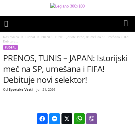
Naslovnica
Fudbal
PRENOS, TUNIS – JAPAN: Istorijski meč na SP, umešana i FIFA!
Debituje...
FUDBAL
PRENOS, TUNIS – JAPAN: Istorijski
meč na SP, umešana i FIFA!
Debituje novi selektor!
Od
Sportske Vesti
-
jun 21, 2026