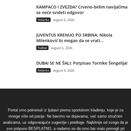
KAMPACO I ZVEZDA? Crveno-belim navijačima
se neće svideti odgovor
Košarka
avgust 6, 2026
JUVENTUS KRENUO PO SRBINA: Nikola
Milenković bi mogao da se vrati...
Fudbal
avgust 6, 2026
DUBAI SE NE ŠALI: Potpisao Tornike Šengelija!
Košarka
avgust 6, 2026
Portal smo pokrenuli iz ljubavi prema sportskom klađenju, koje je za
mnoge više od pasije. Ne bavimo se dojavama, već samo stručnim
analizama, uz odgovarajuće sugestije i predloge. Najbitnije od svega da je
sve potpuno BESPLATNO, a nadamo se da smo bar malo pomogli pri