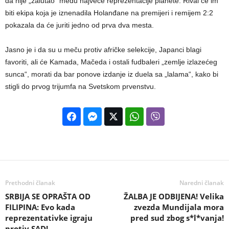
da nije „zalutao“ među najveće reprezentacije planete. Rival će im
biti ekipa koja je iznenadila Holanđane na premijeri i remijem 2:2
pokazala da će juriti jedno od prva dva mesta.
Jasno je i da su u meču protiv afričke selekcije, Japanci blagi
favoriti, ali će Kamada, Mačeda i ostali fudbaleri „zemlje izlazećeg
sunca“, morati da bar ponove izdanje iz duela sa „lalama“, kako bi
stigli do prvog trijumfa na Svetskom prvenstvu.
Prethodni članak
Naredni članak
SRBIJA SE OPRAŠTA OD
ŽALBA JE ODBIJENA! Velika
FILIPINA: Evo kada
zvezda Mundijala mora
reprezentativke igraju
pred sud zbog s*l*vanja!
protiv SAD!