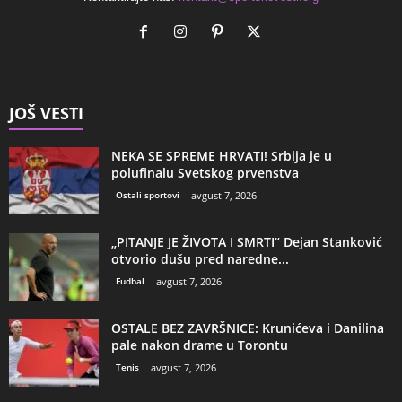
JOŠ VESTI
NEKA SE SPREME HRVATI! Srbija je u
polufinalu Svetskog prvenstva
Ostali sportovi
avgust 7, 2026
„PITANJE JE ŽIVOTA I SMRTI“ Dejan Stanković
otvorio dušu pred naredne...
Fudbal
avgust 7, 2026
OSTALE BEZ ZAVRŠNICE: Krunićeva i Danilina
pale nakon drame u Torontu
Tenis
avgust 7, 2026