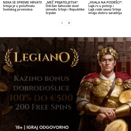
NEKA SE SPREME HRVATI!
„MEČ PRIJATELJSTVA“:
„HVALA NA PODRŠCI“:
Srbija je u polufinalu
Održan šahovski duel
Lajk.rs u policiji i
Svetskog prvenstva
između Srbije i Republike
Lajk.rsski savez Srbije
Srpske
imaju dobru saradnju