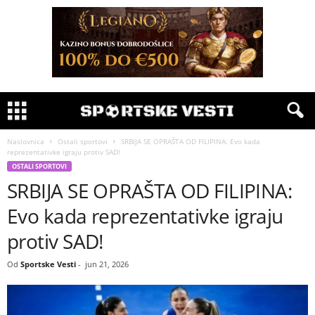
Naslovnica
Ostali sportovi
SRBIJA SE OPRAŠTA OD FILIPINA: Evo kada
reprezentativke igraju protiv SAD!
OSTALI SPORTOVI
SRBIJA SE OPRAŠTA OD FILIPINA:
Evo kada reprezentativke igraju
protiv SAD!
Od
Sportske Vesti
-
jun 21, 2026