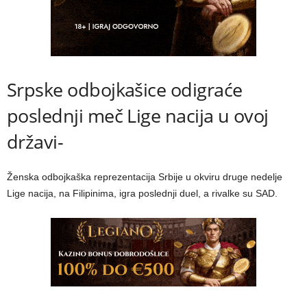
Srpske odbojkašice odigraće
poslednji meč Lige nacija u ovoj
državi-
Ženska odbojkaška reprezentacija Srbije u okviru druge nedelje
Lige nacija, na Filipinima, igra poslednji duel, a rivalke su SAD.