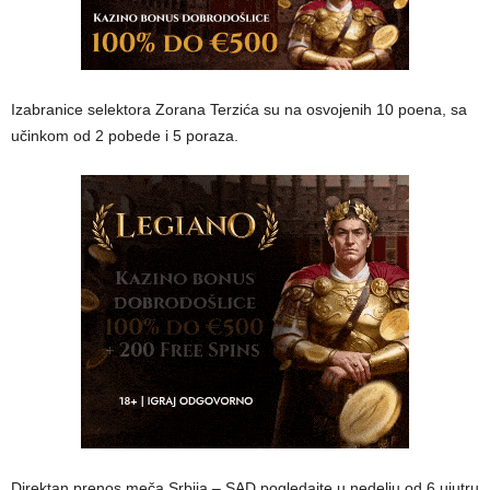
Izabranice selektora Zorana Terzića su na osvojenih 10 poena, sa
učinkom od 2 pobede i 5 poraza.
Direktan prenos meča Srbija – SAD pogledajte u nedelju od 6 ujutru