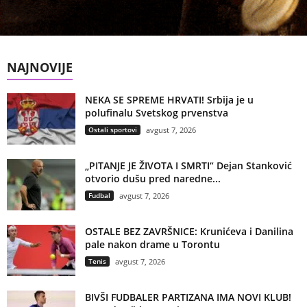
NAJNOVIJE
NEKA SE SPREME HRVATI! Srbija je u
polufinalu Svetskog prvenstva
Ostali sportovi
avgust 7, 2026
„PITANJE JE ŽIVOTA I SMRTI“ Dejan Stanković
otvorio dušu pred naredne...
Fudbal
avgust 7, 2026
OSTALE BEZ ZAVRŠNICE: Krunićeva i Danilina
pale nakon drame u Torontu
Tenis
avgust 7, 2026
BIVŠI FUDBALER PARTIZANA IMA NOVI KLUB!