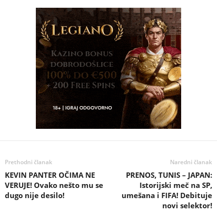
Prethodni članak
Naredni članak
KEVIN PANTER OČIMA NE
PRENOS, TUNIS – JAPAN:
VERUJE! Ovako nešto mu se
Istorijski meč na SP,
dugo nije desilo!
umešana i FIFA! Debituje
novi selektor!