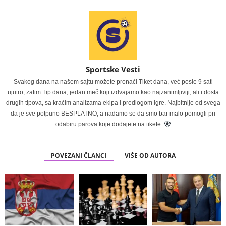
Sportske Vesti
Svakog dana na našem sajtu možete pronaći Tiket dana, već posle 9 sati
ujutro, zatim Tip dana, jedan meč koji izdvajamo kao najzanimljiviji, ali i dosta
drugih tipova, sa kraćim analizama ekipa i predlogom igre. Najbitnije od svega
da je sve potpuno BESPLATNO, a nadamo se da smo bar malo pomogli pri
odabiru parova koje dodajete na tikete.
POVEZANI ČLANCI
VIŠE OD AUTORA