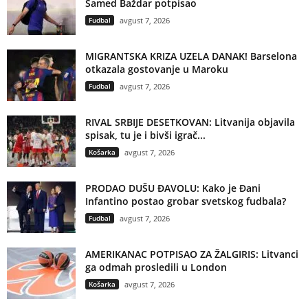
Samed Baždar potpisao
Fudbal
avgust 7, 2026
MIGRANTSKA KRIZA UZELA DANAK! Barselona
otkazala gostovanje u Maroku
Fudbal
avgust 7, 2026
RIVAL SRBIJE DESETKOVAN: Litvanija objavila
spisak, tu je i bivši igrač...
Košarka
avgust 7, 2026
PRODAO DUŠU ĐAVOLU: Kako je Đani
Infantino postao grobar svetskog fudbala?
Fudbal
avgust 7, 2026
AMERIKANAC POTPISAO ZA ŽALGIRIS: Litvanci
ga odmah prosledili u London
Košarka
avgust 7, 2026