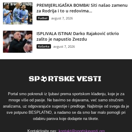
PREMIJERLIGAŠKA BOMBA! Siti našao zamenu
za Rodrija i to u redovima...
Fudbal
avgust 7, 2026
ISPLIVALA ISTINA! Darko Rajaković otkrio
zašto je napustio Zvezdu
Košarka
avgust 7, 2026
Portal smo pokrenuli iz ljubavi prema sportskom klađenju, koje je za
mnoge više od pasije. Ne bavimo se dojavama, već samo stručnim
analizama, uz odgovarajuće sugestije i predloge. Najbitnije od svega da je
sve potpuno BESPLATNO, a nadamo se da smo bar malo pomogli pri
odabiru parova koje dodajete na tikete.
Kontaktirajte nas:
kontakt@sportskevesti.org