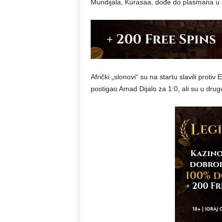
Mundijala, Kurasaa, dođe do plasmana u š
Afrički „slonovi“ su na startu slavili prot
postigao Amad Dijalo za 1:0, ali su u drug