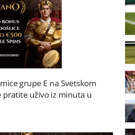
kmice grupe E na Svetskom
e pratite uživo iz minuta u