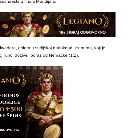
esnaestinu finala Mundijala.
iv Ekvadora, golom u sudijskoj nadoknadi vremena, koji je
oj rundi doživeli poraz od Nemačke (1:2).