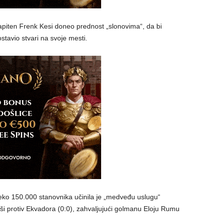
kapiten Frenk Kesi doneo prednost „slonovima“, da bi
tavio stvari na svoje mesti.
eko 150.000 stanovnika učinila je „medveđu uslugu“
avši protiv Ekvadora (0:0), zahvaljujući golmanu Eloju Rumu