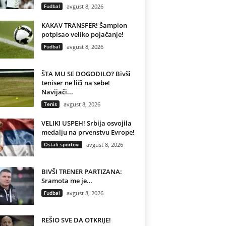
Fudbal
avgust 8, 2026
KAKAV TRANSFER! Šampion
potpisao veliko pojačanje!
Fudbal
avgust 8, 2026
ŠTA MU SE DOGODILO? Bivši
teniser ne liči na sebe!
Navijači...
Tenis
avgust 8, 2026
VELIKI USPEH! Srbija osvojila
medalju na prvenstvu Evrope!
Ostali sportovi
avgust 8, 2026
BIVŠI TRENER PARTIZANA:
Sramota me je…
Fudbal
avgust 8, 2026
REŠIO SVE DA OTKRIJE!