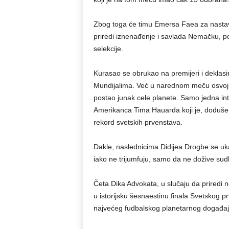
Zbog toga će timu Emersa Faea za nastava
priredi iznenađenje i savlada Nemačku, p
selekcije.
Kurasao se obrukao na premijeri i deklasira
Mundijalima. Već u narednom meču osvojio 
postao junak cele planete. Samo jedna in
Amerikanca Tima Hauarda koji je, doduše 
rekord svetskih prvenstava.
Dakle, naslednicima Didijea Drogbe se uka
iako ne trijumfuju, samo da ne dožive su
Četa Dika Advokata, u slučaju da priredi n
u istorijsku šesnaestinu finala Svetskog pr
najvećeg fudbalskog planetarnog događaj