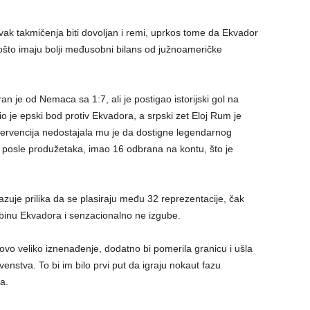
k takmičenja biti dovoljan i remi, uprkos tome da Ekvador
ošto imaju bolji međusobni bilans od južnoameričke
n je od Nemaca sa 1:7, ali je postigao istorijski gol na
je epski bod protiv Ekvadora, a srpski zet Eloj Rum je
tervencija nedostajala mu je da dostigne legendarnog
posle produžetaka, imao 16 odbrana na kontu, što je
zuje prilika da se plasiraju među 32 reprezentacije, čak
dbinu Ekvadora i senzacionalno ne izgube.
ovo veliko iznenađenje, dodatno bi pomerila granicu i ušla
venstva. To bi im bilo prvi put da igraju nokaut fazu
a.