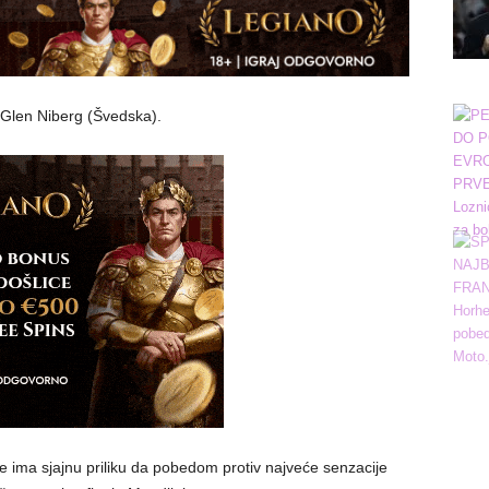
 Glen Niberg (Švedska).
 ima sjajnu priliku da pobedom protiv najveće senzacije