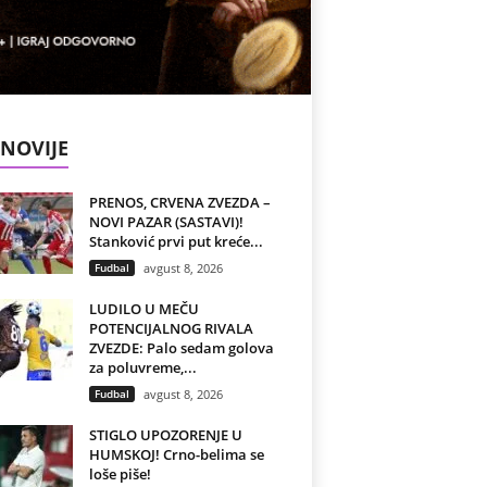
NOVIJE
PRENOS, CRVENA ZVEZDA –
NOVI PAZAR (SASTAVI)!
Stanković prvi put kreće...
Fudbal
avgust 8, 2026
LUDILO U MEČU
POTENCIJALNOG RIVALA
ZVEZDE: Palo sedam golova
za poluvreme,...
Fudbal
avgust 8, 2026
STIGLO UPOZORENJE U
HUMSKOJ! Crno-belima se
loše piše!