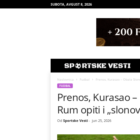
SUBOTA, AVGUST 8, 2026
Naslovnica
Fudbal
Prenos, Kurasao – Obala Slono
FUDBAL
Prenos, Kurasao – 
Rum opiti i „slonov
Od
Sportske Vesti
-
jun 25, 2026