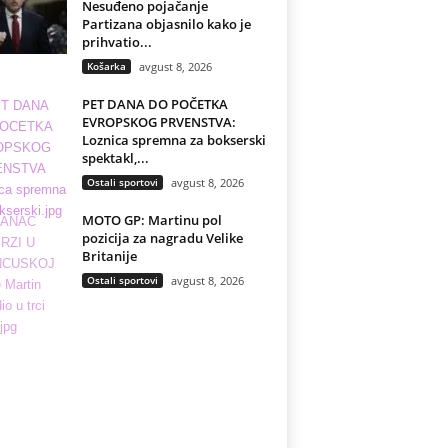
Nesuđeno pojačanje
Partizana objasnilo kako je
prihvatio...
Košarka
avgust 8, 2026
PET DANA DO POČETKA
EVROPSKOG PRVENSTVA:
Loznica spremna za bokserski
spektakl,...
Ostali sportovi
avgust 8, 2026
MOTO GP: Martinu pol
pozicija za nagradu Velike
Britanije
Ostali sportovi
avgust 8, 2026