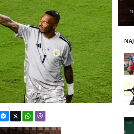
k
e
V
NAJ
e
s
t
i