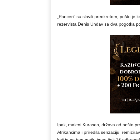
„Panceri“ su slavili preokretom, pošto je 
rezervista Denis Undav sa dva pogotka pos
Ipak, maleni Kurasao, država od nešto pr
Afrikancima i priredila senzaciju, remizir
koji je na tom meču imao čak 15 odbrana!