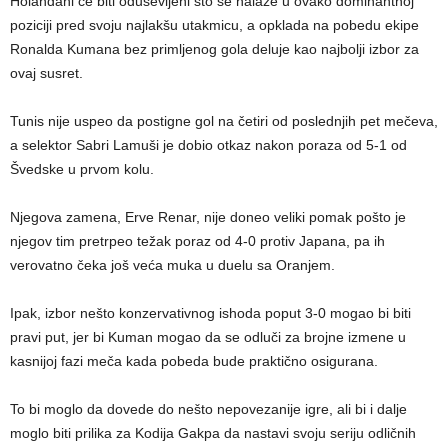
Holanđani će biti oduševljeni što se nalaze u ovako dominantnoj
poziciji pred svoju najlakšu utakmicu, a opklada na pobedu ekipe
Ronalda Kumana bez primljenog gola deluje kao najbolji izbor za
ovaj susret.
Tunis nije uspeo da postigne gol na četiri od poslednjih pet mečeva,
a selektor Sabri Lamuši je dobio otkaz nakon poraza od 5-1 od
Švedske u prvom kolu.
Njegova zamena, Erve Renar, nije doneo veliki pomak pošto je
njegov tim pretrpeo težak poraz od 4-0 protiv Japana, pa ih
verovatno čeka još veća muka u duelu sa Oranjem.
Ipak, izbor nešto konzervativnog ishoda poput 3-0 mogao bi biti
pravi put, jer bi Kuman mogao da se odluči za brojne izmene u
kasnijoj fazi meča kada pobeda bude praktično osigurana.
To bi moglo da dovede do nešto nepovezanije igre, ali bi i dalje
moglo biti prilika za Kodija Gakpa da nastavi svoju seriju odličnih