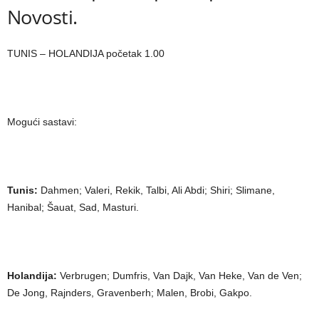
Novosti.
TUNIS – HOLANDIJA početak 1.00
Mogući sastavi:
Tunis:
Dahmen; Valeri, Rekik, Talbi, Ali Abdi; Shiri; Slimane,
Hanibal; Šauat, Sad, Masturi.
Holandija:
Verbrugen; Dumfris, Van Dajk, Van Heke, Van de Ven;
De Jong, Rajnders, Gravenberh; Malen, Brobi, Gakpo.