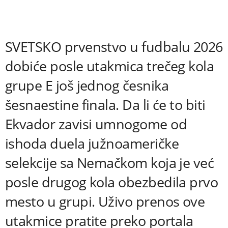
SVETSKO prvenstvo u fudbalu 2026
dobiće posle utakmica trečeg kola
grupe E još jednog česnika
šesnaestine finala. Da li će to biti
Ekvador zavisi umnogome od
ishoda duela južnoameričke
selekcije sa Nemačkom koja je već
posle drugog kola obezbedila prvo
mesto u grupi. Uživo prenos ove
utakmice pratite preko portala