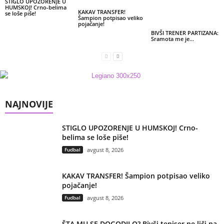
STIGLO UPOZORENJE U
HUMSKOJ! Crno-belima
KAKAV TRANSFER!
se loše piše!
Šampion potpisao veliko
pojačanje!
BIVŠI TRENER PARTIZANA:
Sramota me je…
NAJNOVIJE
STIGLO UPOZORENJE U HUMSKOJ! Crno-
belima se loše piše!
Fudbal
avgust 8, 2026
KAKAV TRANSFER! Šampion potpisao veliko
pojačanje!
Fudbal
avgust 8, 2026
ŠTA MU SE DOGODILO? Bivši teniser ne liči na