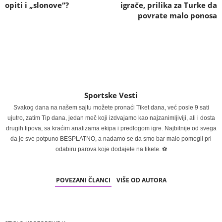
opiti i „slonove“?
igrače, prilika za Turke da
povrate malo ponosa
Sportske Vesti
Svakog dana na našem sajtu možete pronaći Tiket dana, već posle 9 sati
ujutro, zatim Tip dana, jedan meč koji izdvajamo kao najzanimljiviji, ali i dosta
drugih tipova, sa kraćim analizama ekipa i predlogom igre. Najbitnije od svega
da je sve potpuno BESPLATNO, a nadamo se da smo bar malo pomogli pri
odabiru parova koje dodajete na tikete. ⚽
POVEZANI ČLANCI
VIŠE OD AUTORA