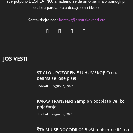
sve potpuno BESPLATNO, a nadamo se da smo bar malo pomogli pri
odabiru parova koje dodajete na tikete.
Kontaktirajte nas:
kontakt@sportskevesti.org
JOŠ VESTI
STIGLO UPOZORENJE U HUMSKOJ! Crno-
belima se loše piše!
Fudbal
avgust 8, 2026
KAKAV TRANSFER! Šampion potpisao veliko
pojačanje!
Fudbal
avgust 8, 2026
ŠTA MU SE DOGODILO? Bivši teniser ne liči na