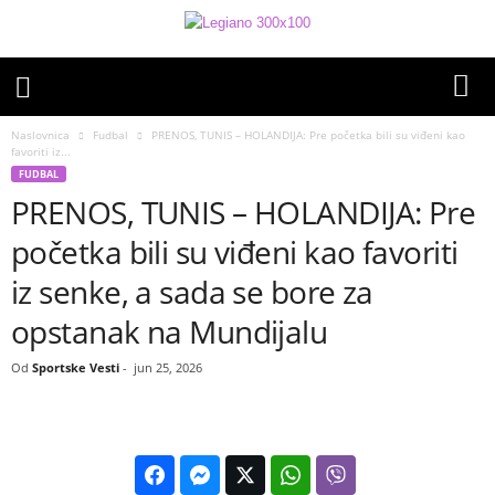
Naslovnica
Fudbal
PRENOS, TUNIS – HOLANDIJA: Pre početka bili su viđeni kao
favoriti iz...
FUDBAL
PRENOS, TUNIS – HOLANDIJA: Pre
početka bili su viđeni kao favoriti
iz senke, a sada se bore za
opstanak na Mundijalu
Od
Sportske Vesti
-
jun 25, 2026