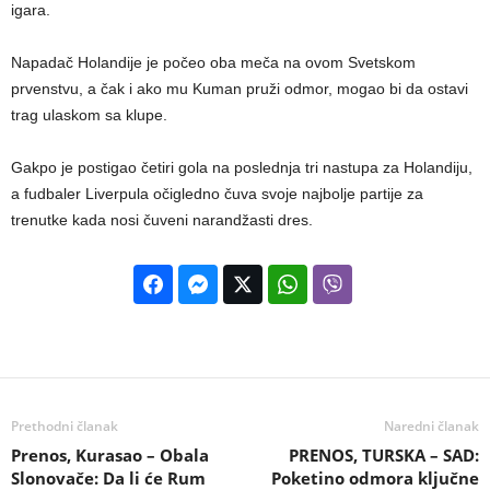
igara.
Napadač Holandije je počeo oba meča na ovom Svetskom
prvenstvu, a čak i ako mu Kuman pruži odmor, mogao bi da ostavi
trag ulaskom sa klupe.
Gakpo je postigao četiri gola na poslednja tri nastupa za Holandiju,
a fudbaler Liverpula očigledno čuva svoje najbolje partije za
trenutke kada nosi čuveni narandžasti dres.
Prethodni članak
Naredni članak
Prenos, Kurasao – Obala
PRENOS, TURSKA – SAD:
Slonovače: Da li će Rum
Poketino odmora ključne