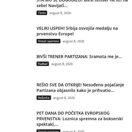
sebe! Navijači...
Tenis
avgust 8, 2026
VELIKI USPEH! Srbija osvojila medalju na
prvenstvu Evrope!
Ostali sportovi
avgust 8, 2026
BIVŠI TRENER PARTIZANA: Sramota me je…
Fudbal
avgust 8, 2026
REŠIO SVE DA OTKRIJE! Nesuđeno pojačanje
Partizana objasnilo kako je prihvatio...
Košarka
avgust 8, 2026
PET DANA DO POČETKA EVROPSKOG
PRVENSTVA: Loznica spremna za bokserski
spektakl,...
Ostali sportovi
avgust 8, 2026