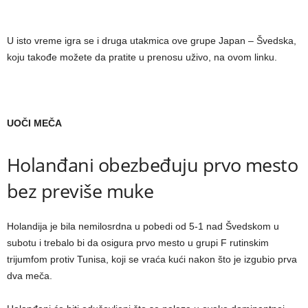
U isto vreme igra se i druga utakmica ove grupe Japan – Švedska,
koju takođe možete da pratite u prenosu uživo, na ovom linku.
UOČI MEČA
Holanđani obezbeđuju prvo mesto
bez previše muke
Holandija je bila nemilosrdna u pobedi od 5-1 nad Švedskom u
subotu i trebalo bi da osigura prvo mesto u grupi F rutinskim
trijumfom protiv Tunisa, koji se vraća kući nakon što je izgubio prva
dva meča.