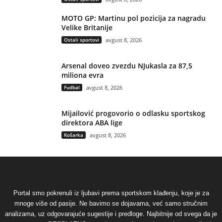
MOTO GP: Martinu pol pozicija za nagradu
Velike Britanije
Ostali sportovi
avgust 8, 2026
Arsenal doveo zvezdu NJukasla za 87,5
miliona evra
Fudbal
avgust 8, 2026
Mijailović progovorio o odlasku sportskog
direktora ABA lige
Košarka
avgust 8, 2026
Portal smo pokrenuli iz ljubavi prema sportskom klađenju, koje je za
mnoge više od pasije. Ne bavimo se dojavama, već samo stručnim
analizama, uz odgovarajuće sugestije i predloge. Najbitnije od svega da je