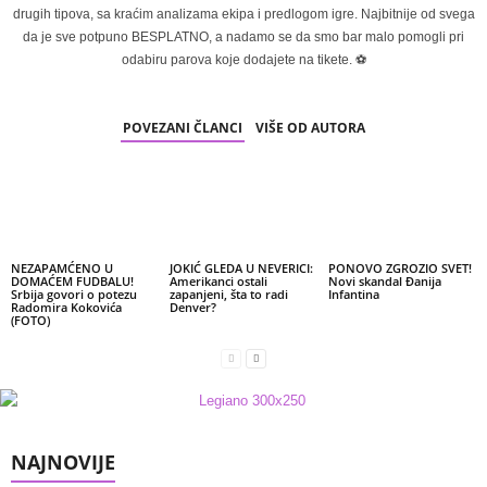
drugih tipova, sa kraćim analizama ekipa i predlogom igre. Najbitnije od svega
da je sve potpuno BESPLATNO, a nadamo se da smo bar malo pomogli pri
odabiru parova koje dodajete na tikete. ⚽
POVEZANI ČLANCI
VIŠE OD AUTORA
NEZAPAMĆENO U
JOKIĆ GLEDA U NEVERICI:
PONOVO ZGROZIO SVET!
DOMAĆEM FUDBALU!
Amerikanci ostali
Novi skandal Đanija
Srbija govori o potezu
zapanjeni, šta to radi
Infantina
Radomira Kokovića
Denver?
(FOTO)
NAJNOVIJE