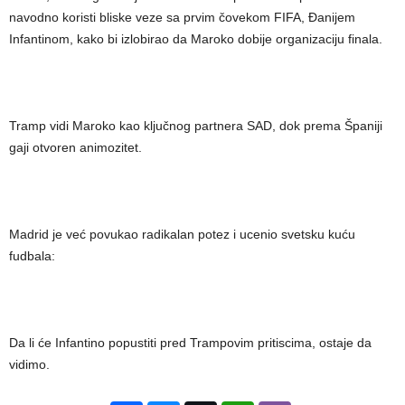
navodno koristi bliske veze sa prvim čovekom FIFA, Đanijem
Infantinom, kako bi izlobirao da Maroko dobije organizaciju finala.
Tramp vidi Maroko kao ključnog partnera SAD, dok prema Španiji
gaji otvoren animozitet.
Madrid je već povukao radikalan potez i ucenio svetsku kuću
fudbala:
Da li će Infantino popustiti pred Trampovim pritiscima, ostaje da
vidimo.