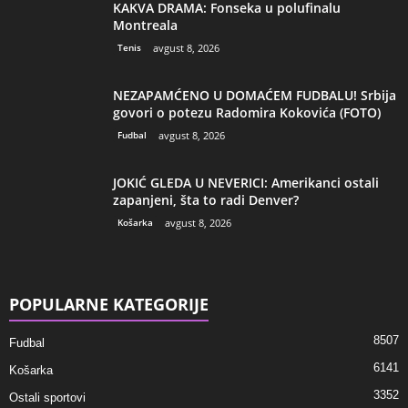
KAKVA DRAMA: Fonseka u polufinalu
Montreala
Tenis
avgust 8, 2026
NEZAPAMĆENO U DOMAĆEM FUDBALU! Srbija
govori o potezu Radomira Kokovića (FOTO)
Fudbal
avgust 8, 2026
JOKIĆ GLEDA U NEVERICI: Amerikanci ostali
zapanjeni, šta to radi Denver?
Košarka
avgust 8, 2026
POPULARNE KATEGORIJE
8507
Fudbal
6141
Košarka
3352
Ostali sportovi