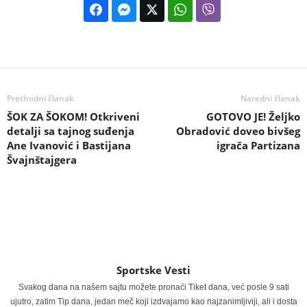
Prethodni članak
Naredni članak
ŠOK ZA ŠOKOM! Otkriveni
GOTOVO JE! Željko
detalji sa tajnog suđenja
Obradović doveo bivšeg
Ane Ivanović i Bastijana
igrača Partizana
Švajnštajgera
Sportske Vesti
Svakog dana na našem sajtu možete pronaći Tiket dana, već posle 9 sati
ujutro, zatim Tip dana, jedan meč koji izdvajamo kao najzanimljiviji, ali i dosta