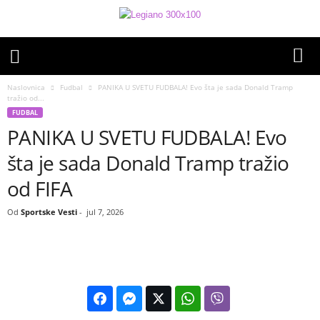
Naslovnica
Fudbal
PANIKA U SVETU FUDBALA! Evo šta je sada Donald Tramp
tražio od...
FUDBAL
PANIKA U SVETU FUDBALA! Evo
šta je sada Donald Tramp tražio
od FIFA
Od
Sportske Vesti
-
jul 7, 2026