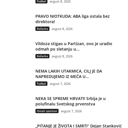
Fudbal
avgust 8, 2026
PRAVO NIOTKUDA: ABA liga ostala bez
direktora!
Košarka
avgust 8, 2026
Vildoza stigao u Partizan, ovo je uradio
odmah po sletanju u...
Košarka
avgust 8, 2026
NEMA LAKIH UTAKMICA, CILJ JE DA
NAPREDUJEMO IZ MEČA U...
Fudbal
avgust 7, 2026
NEKA SE SPREME HRVATI! Srbija je u
polufinalu Svetskog prvenstva
Ostali sportovi
avgust 7, 2026
„PITANJE JE ŽIVOTA I SMRTI“ Dejan Stanković