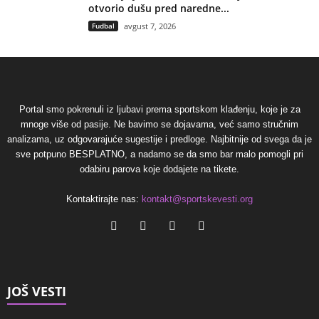
otvorio dušu pred naredne...
Fudbal
avgust 7, 2026
Portal smo pokrenuli iz ljubavi prema sportskom klađenju, koje je za
mnoge više od pasije. Ne bavimo se dojavama, već samo stručnim
analizama, uz odgovarajuće sugestije i predloge. Najbitnije od svega da je
sve potpuno BESPLATNO, a nadamo se da smo bar malo pomogli pri
odabiru parova koje dodajete na tikete.
Kontaktirajte nas:
kontakt@sportskevesti.org
JOŠ VESTI