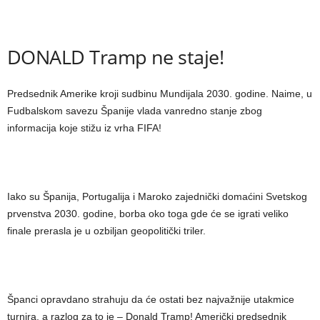
DONALD Tramp ne staje!
Predsednik Amerike kroji sudbinu Mundijala 2030. godine. Naime, u
Fudbalskom savezu Španije vlada vanredno stanje zbog
informacija koje stižu iz vrha FIFA!
Iako su Španija, Portugalija i Maroko zajednički domaćini Svetskog
prvenstva 2030. godine, borba oko toga gde će se igrati veliko
finale prerasla je u ozbiljan geopolitički triler.
Španci opravdano strahuju da će ostati bez najvažnije utakmice
turnira, a razlog za to je – Donald Tramp! Američki predsednik