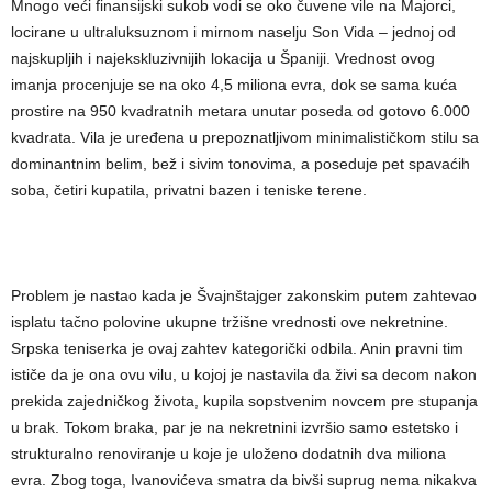
Mnogo veći finansijski sukob vodi se oko čuvene vile na Majorci,
locirane u ultraluksuznom i mirnom naselju Son Vida – jednoj od
najskupljih i najekskluzivnijih lokacija u Španiji. Vrednost ovog
imanja procenjuje se na oko 4,5 miliona evra, dok se sama kuća
prostire na 950 kvadratnih metara unutar poseda od gotovo 6.000
kvadrata. Vila je uređena u prepoznatljivom minimalističkom stilu sa
dominantnim belim, bež i sivim tonovima, a poseduje pet spavaćih
soba, četiri kupatila, privatni bazen i teniske terene.
Problem je nastao kada je Švajnštajger zakonskim putem zahtevao
isplatu tačno polovine ukupne tržišne vrednosti ove nekretnine.
Srpska teniserka je ovaj zahtev kategorički odbila. Anin pravni tim
ističe da je ona ovu vilu, u kojoj je nastavila da živi sa decom nakon
prekida zajedničkog života, kupila sopstvenim novcem pre stupanja
u brak. Tokom braka, par je na nekretnini izvršio samo estetsko i
strukturalno renoviranje u koje je uloženo dodatnih dva miliona
evra. Zbog toga, Ivanovićeva smatra da bivši suprug nema nikakva