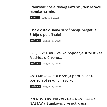
Stanković posle Novog Pazara: „Nek ostave
momke na miru!“
Fudbal
avgust 8, 2026
Finale ostalo samo san: Španija pregazila
Srbiju u polufinalu!
Košarka
avgust 8, 2026
SVE JE GOTOVO: Veliko pojačanje stiže iz Real
Madrida u Crvenu...
Košarka
avgust 8, 2026
OVO MNOGO BOLI! Srbija primila koš u
poslednjoj sekundi, evo ko...
Košarka
avgust 8, 2026
PRENOS, CRVENA ZVEZDA – NOVI PAZAR
(SASTAVI)! Stanković prvi put kreće...