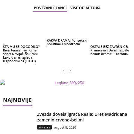
POVEZANI ČLANCI
VIŠE OD AUTORA
KAKVA DRAMA: Fonseka u
polufinalu Montreala
ŠTA MU SE DOGODILO?
OSTALE BEZ ZAVRŠNICE:
Bivši teniser ne liči na
Krunićeva i Danilina pale
sebe! Navijači šokirani
nakon drame u Torontu
kako danas izgleda
legendarni as (FOTO)
NAJNOVIJE
Zvezda dovela igrača Reala: Dres Madriđana
zamenio crveno-belim!
Košarka
avgust 8, 2026