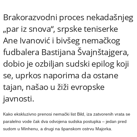
Brakorazvodni proces nekadašnjeg
„par iz snova“, srpske teniserke
Ane Ivanović i bivšeg nemačkog
fudbalera Bastijana Švajnštajgera,
dobio je ozbiljan sudski epilog koji
se, uprkos naporima da ostane
tajan, našao u žiži evropske
javnosti.
Kako ekskluzivno prenosi nemački list Bild, iza zatvorenih vrata se
paralelno vode čak dva odvojena sudska postupka – jedan pred
sudom u Minhenu, a drugi na španskom ostrvu Majorka.