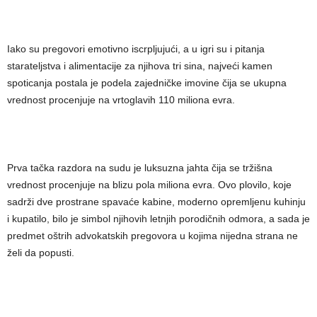
Iako su pregovori emotivno iscrpljujući, a u igri su i pitanja
starateljstva i alimentacije za njihova tri sina, najveći kamen
spoticanja postala je podela zajedničke imovine čija se ukupna
vrednost procenjuje na vrtoglavih 110 miliona evra.
Prva tačka razdora na sudu je luksuzna jahta čija se tržišna
vrednost procenjuje na blizu pola miliona evra. Ovo plovilo, koje
sadrži dve prostrane spavaće kabine, moderno opremljenu kuhinju
i kupatilo, bilo je simbol njihovih letnjih porodičnih odmora, a sada je
predmet oštrih advokatskih pregovora u kojima nijedna strana ne
želi da popusti.