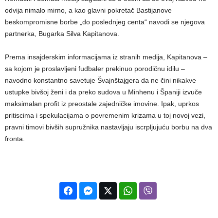
odvija nimalo mirno, a kao glavni pokretač Bastijanove
beskompromisne borbe „do poslednjeg centa“ navodi se njegova
partnerka, Bugarka Silva Kapitanova.
Prema insajderskim informacijama iz stranih medija, Kapitanova –
sa kojom je proslavljeni fudbaler prekinuo porodičnu idilu –
navodno konstantno savetuje Švajnštajgera da ne čini nikakve
ustupke bivšoj ženi i da preko sudova u Minhenu i Španiji izvuče
maksimalan profit iz preostale zajedničke imovine. Ipak, uprkos
pritiscima i spekulacijama o povremenim krizama u toj novoj vezi,
pravni timovi bivših supružnika nastavljaju iscrpljujuću borbu na dva
fronta.