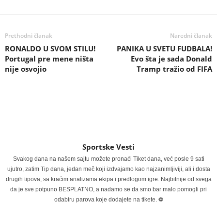
Prethodni članak
Naredni članak
RONALDO U SVOM STILU!
PANIKA U SVETU FUDBALA!
Portugal pre mene ništa
Evo šta je sada Donald
nije osvojio
Tramp tražio od FIFA
Sportske Vesti
Svakog dana na našem sajtu možete pronaći Tiket dana, već posle 9 sati
ujutro, zatim Tip dana, jedan meč koji izdvajamo kao najzanimljiviji, ali i dosta
drugih tipova, sa kraćim analizama ekipa i predlogom igre. Najbitnije od svega
da je sve potpuno BESPLATNO, a nadamo se da smo bar malo pomogli pri
odabiru parova koje dodajete na tikete. ⚽