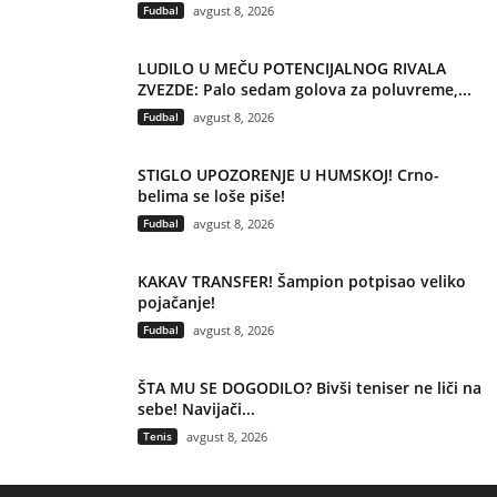
Fudbal
avgust 8, 2026
LUDILO U MEČU POTENCIJALNOG RIVALA
ZVEZDE: Palo sedam golova za poluvreme,...
Fudbal
avgust 8, 2026
STIGLO UPOZORENJE U HUMSKOJ! Crno-
belima se loše piše!
Fudbal
avgust 8, 2026
KAKAV TRANSFER! Šampion potpisao veliko
pojačanje!
Fudbal
avgust 8, 2026
ŠTA MU SE DOGODILO? Bivši teniser ne liči na
sebe! Navijači...
Tenis
avgust 8, 2026