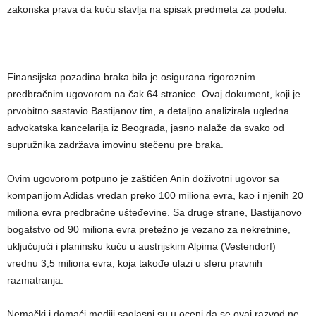
zakonska prava da kuću stavlja na spisak predmeta za podelu.
Finansijska pozadina braka bila je osigurana rigoroznim
predbračnim ugovorom na čak 64 stranice. Ovaj dokument, koji je
prvobitno sastavio Bastijanov tim, a detaljno analizirala ugledna
advokatska kancelarija iz Beograda, jasno nalaže da svako od
supružnika zadržava imovinu stečenu pre braka.
Ovim ugovorom potpuno je zaštićen Anin doživotni ugovor sa
kompanijom Adidas vredan preko 100 miliona evra, kao i njenih 20
miliona evra predbračne ušteđevine. Sa druge strane, Bastijanovo
bogatstvo od 90 miliona evra pretežno je vezano za nekretnine,
uključujući i planinsku kuću u austrijskim Alpima (Vestendorf)
vrednu 3,5 miliona evra, koja takođe ulazi u sferu pravnih
razmatranja.
Nemački i domaći mediji saglasni su u oceni da se ovaj razvod ne