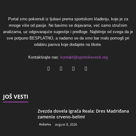
Portal smo pokrenuli iz ljubavi prema sportskom klađenju, koje je za
mnoge više od pasije. Ne bavimo se dojavama, već samo stručnim
analizama, uz odgovarajuće sugestije i predloge. Najbitnije od svega da je
sve potpuno BESPLATNO, a nadamo se da smo bar malo pomogli pri
odabiru parova koje dodajete na tikete.
Kontaktirajte nas:
kontakt@sportskevesti.org
JOŠ VESTI
Zvezda dovela igrača Reala: Dres Madriđana
zamenio crveno-belim!
Košarka
avgust 8, 2026