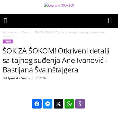
Naslovnica
Tenis
ŠOK ZA ŠOKOM! Otkriveni detalji sa tajnog suđenja Ane
Ivanović i...
TENIS
ŠOK ZA ŠOKOM! Otkriveni detalji
sa tajnog suđenja Ane Ivanović i
Bastijana Švajnštajgera
Od
Sportske Vesti
-
jul 7, 2026