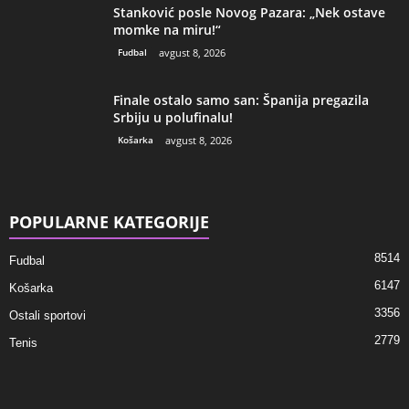
Stanković posle Novog Pazara: „Nek ostave
momke na miru!“
Fudbal
avgust 8, 2026
Finale ostalo samo san: Španija pregazila
Srbiju u polufinalu!
Košarka
avgust 8, 2026
POPULARNE KATEGORIJE
8514
Fudbal
6147
Košarka
3356
Ostali sportovi
2779
Tenis