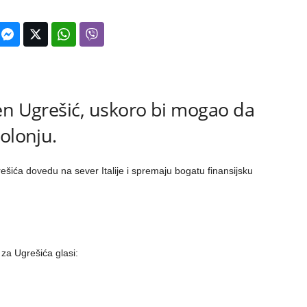
en Ugrešić, uskoro bi mogao da
olonju.
ešića dovedu na sever Italije i spremaju bogatu finansijsku
za Ugrešića glasi: