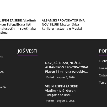
 USPEH ZA SRBE: Vladimir
ALBANSKI PROVOKATOR IMA
oran Tufegdžić na listi
NOVI KLUB! Mrzitelj Srba
 najuspešnijih stručnjaka
karijeru nastavlja u Moskvi
atima
JOŠ VESTI
POP
kom
Fudba
NAVIJAČI BESNI, NE ŽELE
ALBANSKOG PROVOKATORA!
Košar
Plaćen 11 miliona pa dobio...
ge.
Ostali
Fudbal
avgust 6, 2026
Tenis
VELIKI USPEH ZA SRBE:
kete.
Vladimir Ivić i Goran
Tufegdžić na listi...
Fudbal
avgust 6, 2026