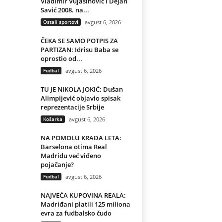
Vladimir Vujasinović i Dejan
Savić 2008. na...
Ostali sportovi
avgust 6, 2026
ČEKA SE SAMO POTPIS ZA
PARTIZAN: Idrisu Baba se
oprostio od...
Fudbal
avgust 6, 2026
TU JE NIKOLA JOKIĆ: Dušan
Alimpijević objavio spisak
reprezentacije Srbije
Košarka
avgust 6, 2026
NA POMOLU KRAĐA LETA:
Barselona otima Real
Madridu već viđeno
pojačanje?
Fudbal
avgust 6, 2026
NAJVEĆA KUPOVINA REALA:
Madriđani platili 125 miliona
evra za fudbalsko čudo