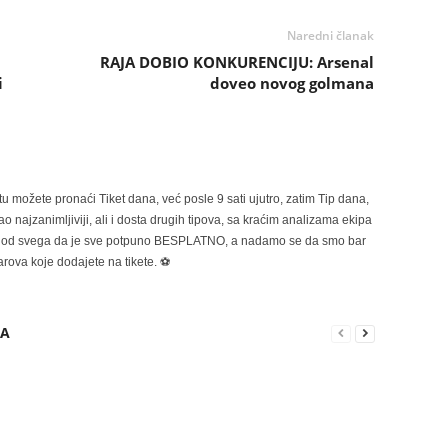
Naredni članak
RAJA DOBIO KONKURENCIJU: Arsenal
i
doveo novog golmana
možete pronaći Tiket dana, već posle 9 sati ujutro, zatim Tip dana,
 najzanimljiviji, ali i dosta drugih tipova, sa kraćim analizama ekipa
ije od svega da je sve potpuno BESPLATNO, a nadamo se da smo bar
rova koje dodajete na tikete. ⚽
RA