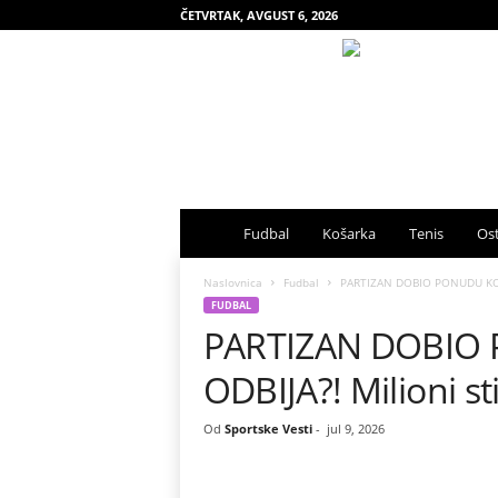
ČETVRTAK, AVGUST 6, 2026
S
Fudbal
Košarka
Tenis
Ost
p
Naslovnica
Fudbal
PARTIZAN DOBIO PONUDU KOJA 
FUDBAL
PARTIZAN DOBIO 
o
ODBIJA?! Milioni s
r
t
Od
Sportske Vesti
-
jul 9, 2026
s