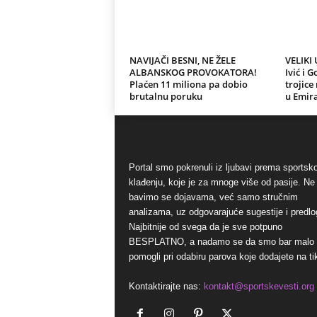
NAVIJAČI BESNI, NE ŽELE
VELIKI
ALBANSKOG PROVOKATORA!
Ivić i G
Plaćen 11 miliona pa dobio
trojice
brutalnu poruku
u Emir
Portal smo pokrenuli iz ljubavi prema sports
klađenju, koje je za mnoge više od pasije. Ne
bavimo se dojavama, već samo stručnim
analizama, uz odgovarajuće sugestije i predlo
Najbitnije od svega da je sve potpuno
BESPLATNO, a nadamo se da smo bar malo
pomogli pri odabiru parova koje dodajete na ti
Kontaktirajte nas:
kontakt@sportskevesti.org