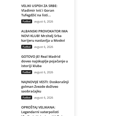
VELIKI USPEH ZA SRBE:
Vladimir Ivić i Goran
Tufegdžić na listi...
Fudbal
avgust 6, 2026
ALBANSKI PROVOKATOR IMA
NOVI KLUB! Mrzitelj Srba
karijeru nastavlja u Moskvi
Fudbal
avgust 6, 2026
GOTOVO JE! Real Madrid
doveo najskuplje pojačanje u
istoriji kluba
Fudbal
avgust 6, 2026
NAJNOVIJE VESTI: Doskorašnji
golman Zvezde doživeo
saobraćajku
Fudbal
avgust 6, 2026
OPROŠTAJ VELIKANA:
Legendarni vaterpolisti