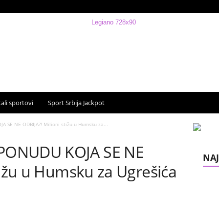
ali sportovi
Sport Srbija Jackpot
SE NE ODBIJA?! Milioni stižu u Humsku za...
PONUDU KOJA SE NE
NAJ
tižu u Humsku za Ugrešića