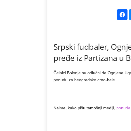
k
e
V
Srpski fudbaler, Ognj
e
pređe iz Partizana u B
s
t
Čelnici Bolonje su odlučni da Ognjena Ugr
ponudu za beogradske crno-bele.
i
Naime, kako pišu tamošnji mediji,
ponuda