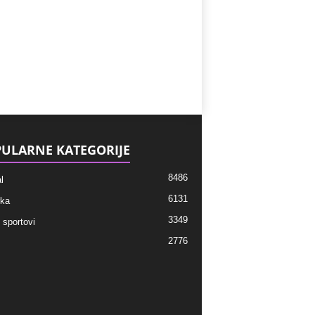
ULARNE KATEGORIJE
8486
l
6131
ka
3349
 sportovi
2776