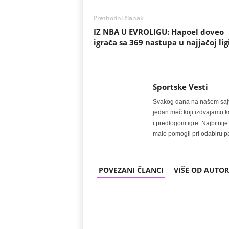
Prethodni članak
IZ NBA U EVROLIGU: Hapoel doveo
igrača sa 369 nastupa u najjačoj lig
Sportske Vesti
Svakog dana na našem sajtu 
jedan meč koji izdvajamo kao
i predlogom igre. Najbitn
malo pomogli pri odabiru pa
POVEZANI ČLANCI
VIŠE OD AUTO