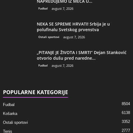
NAPREDUJEMO IZ MEČA U...
Fudbal
avgust 7, 2026
NEKA SE SPREME HRVATI! Srbija je u
polufinalu Svetskog prvenstva
Ostali sportovi
avgust 7, 2026
„PITANJE JE ŽIVOTA I SMRTI“ Dejan Stanković
otvorio dušu pred naredne...
Fudbal
avgust 7, 2026
POPULARNE KATEGORIJE
8504
Fudbal
6138
Košarka
3352
Ostali sportovi
2777
Tenis