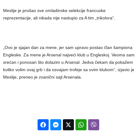
Meslije je prošao sve omladinske selekcije francuske
reprezentacije, ali nikada nije nastupio za A tim „trikolora“.
„Ovo je sjajan dan za mene, jer sam upravo postao član šampiona
Engleske. Za mene je Arsenal najveći klub u Engleskoj. Veoma sam
srećan i ponosan što dolazim u Arsenal. Jedva čekam da pokažem
koliko volim ovaj grb i da osvajam trofeje sa ovim klubom“, izjavio je
Meslije, preneo je zvanični sajt Arsenala.