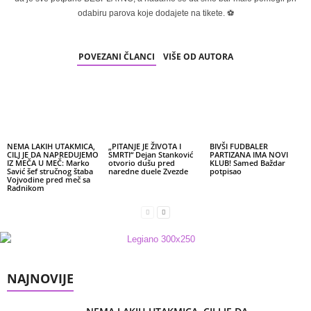
odabiru parova koje dodajete na tikete. ⚽
POVEZANI ČLANCI
VIŠE OD AUTORA
NEMA LAKIH UTAKMICA,
„PITANJE JE ŽIVOTA I
BIVŠI FUDBALER
CILJ JE DA NAPREDUJEMO
SMRTI“ Dejan Stanković
PARTIZANA IMA NOVI
IZ MEČA U MEČ: Marko
otvorio dušu pred
KLUB! Samed Baždar
Savić šef stručnog štaba
naredne duele Zvezde
potpisao
Vojvodine pred meč sa
Radnikom
NAJNOVIJE