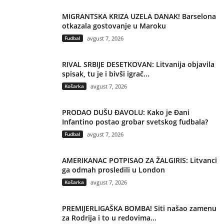
MIGRANTSKA KRIZA UZELA DANAK! Barselona
otkazala gostovanje u Maroku
Fudbal
avgust 7, 2026
RIVAL SRBIJE DESETKOVAN: Litvanija objavila
spisak, tu je i bivši igrač...
Košarka
avgust 7, 2026
PRODAO DUŠU ĐAVOLU: Kako je Đani
Infantino postao grobar svetskog fudbala?
Fudbal
avgust 7, 2026
AMERIKANAC POTPISAO ZA ŽALGIRIS: Litvanci
ga odmah prosledili u London
Košarka
avgust 7, 2026
PREMIJERLIGAŠKA BOMBA! Siti našao zamenu
za Rodrija i to u redovima...