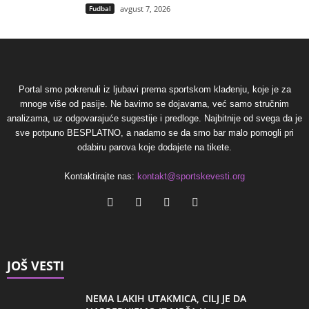
Fudbal
avgust 7, 2026
Portal smo pokrenuli iz ljubavi prema sportskom klađenju, koje je za
mnoge više od pasije. Ne bavimo se dojavama, već samo stručnim
analizama, uz odgovarajuće sugestije i predloge. Najbitnije od svega da je
sve potpuno BESPLATNO, a nadamo se da smo bar malo pomogli pri
odabiru parova koje dodajete na tikete.
Kontaktirajte nas:
kontakt@sportskevesti.org
JOŠ VESTI
NEMA LAKIH UTAKMICA, CILJ JE DA