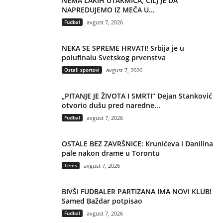
NEMA LAKIH UTAKMICA, CILJ JE DA
NAPREDUJEMO IZ MEČA U...
Fudbal
avgust 7, 2026
NEKA SE SPREME HRVATI! Srbija je u
polufinalu Svetskog prvenstva
Ostali sportovi
avgust 7, 2026
„PITANJE JE ŽIVOTA I SMRTI“ Dejan Stanković
otvorio dušu pred naredne...
Fudbal
avgust 7, 2026
OSTALE BEZ ZAVRŠNICE: Krunićeva i Danilina
pale nakon drame u Torontu
Tenis
avgust 7, 2026
BIVŠI FUDBALER PARTIZANA IMA NOVI KLUB!
Samed Baždar potpisao
Fudbal
avgust 7, 2026