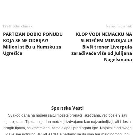
Prethodni članak
Naredni članak
PARTIZAN DOBIO PONUDU
KLOP VODI NEMAČKU NA
KOJA SE NE ODBIJA?!
SLEDEĆEM MUNDIJALU!
Milioni stižu u Humsku za
Bivši trener Liverpula
Ugrešića
zarađivaće više od Julijana
Nagelsmana
Sportske Vesti
Svakog dana na našem sajtu možete pronaći Tiket dana, već posle 9 sati
ujutro, zatim Tip dana, jedan meč koji izdvajamo kao najzanimljiviji, ali i dosta
drugih tipova, sa kraćim analizama ekipa i predlogom igre. Najbitnije od svega
da je sve potpuno BESPLATNO, a nadamo se da smo bar malo pomogli pri