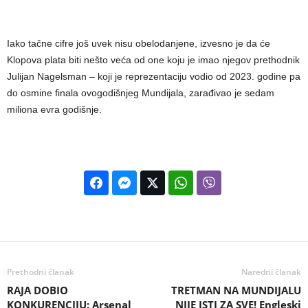
Iako tačne cifre još uvek nisu obelodanjene, izvesno je da će
Klopova plata biti nešto veća od one koju je imao njegov prethodnik
Julijan Nagelsman – koji je reprezentaciju vodio od 2023. godine pa
do osmine finala ovogodišnjeg Mundijala, zarađivao je sedam
miliona evra godišnje.
Prethodni članak
Naredni članak
RAJA DOBIO
TRETMAN NA MUNDIJALU
KONKURENCIJU: Arsenal
NIJE ISTI ZA SVE! Engleski