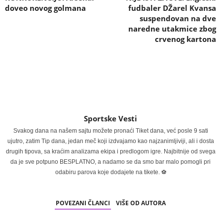
doveo novog golmana
fudbaler DŽarel Kvansa
suspendovan na dve
naredne utakmice zbog
crvenog kartona
Sportske Vesti
Svakog dana na našem sajtu možete pronaći Tiket dana, već posle 9 sati
ujutro, zatim Tip dana, jedan meč koji izdvajamo kao najzanimljiviji, ali i dosta
drugih tipova, sa kraćim analizama ekipa i predlogom igre. Najbitnije od svega
da je sve potpuno BESPLATNO, a nadamo se da smo bar malo pomogli pri
odabiru parova koje dodajete na tikete. ⚽
POVEZANI ČLANCI
VIŠE OD AUTORA