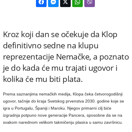
Kroz koji dan se očekuje da Klop
definitivno sedne na klupu
reprezentacije Nemačke, a poznato
je do kada će mu trajati ugovor i
kolika će mu biti plata.
Prema saznanjima nemačkih medija, Klopa čeka četvorogodišnji
ugovor, tačnije do kraja Svetskog prvenstva 2030. godine koje se
igra u Portugalu, Španiji i Maroku. Njegov primarni cilj biće
izgradnja potpuno nove generacije Pancera, sposobne da se na
svakom narednom velikom takmičenju plasira u samu završnicu.