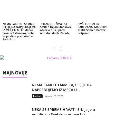
NEMA LAKIH UTAKMICA,
„PITANJE JE ŽIVOTA I
BIVŠI FUDBALER
CILJ JE DA NAPREDUJEMO
SMRTI“ Dejan Stanković
PARTIZANA IMA NOVI
IZ MEČA U MEČ: Marko
otvorio dušu pred
KLUB! Samed Baždar
Savić šef stručnog štaba
naredne duele Zvezde
potpisao
Vojvodine pred meč sa
Radnikom
NAJNOVIJE
NEMA LAKIH UTAKMICA, CILJ JE DA
NAPREDUJEMO IZ MEČA U...
Fudbal
avgust 7, 2026
NEKA SE SPREME HRVATI! Srbija je u
polufinalu Svetskog prvenstva