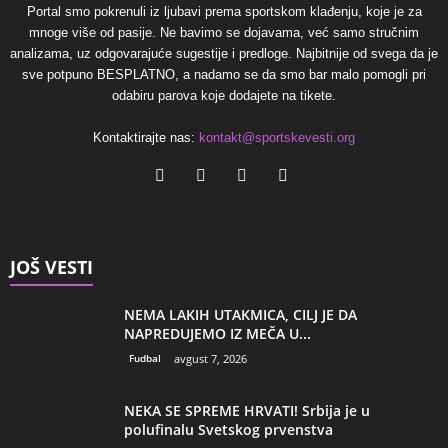
Portal smo pokrenuli iz ljubavi prema sportskom klađenju, koje je za
mnoge više od pasije. Ne bavimo se dojavama, već samo stručnim
analizama, uz odgovarajuće sugestije i predloge. Najbitnije od svega da je
sve potpuno BESPLATNO, a nadamo se da smo bar malo pomogli pri
odabiru parova koje dodajete na tikete.
Kontaktirajte nas:
kontakt@sportskevesti.org
JOŠ VESTI
NEMA LAKIH UTAKMICA, CILJ JE DA
NAPREDUJEMO IZ MEČA U...
Fudbal
avgust 7, 2026
NEKA SE SPREME HRVATI! Srbija je u
polufinalu Svetskog prvenstva