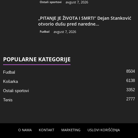
Ostali sportovi
avgust 7, 2026
„PITANJE JE ŽIVOTA I SMRTI“ Dejan Stanković
otvorio dušu pred naredne...
Fudbal
avgust 7, 2026
POPULARNE KATEGORIJE
8504
Fudbal
6138
Košarka
3352
Ostali sportovi
2777
Tenis
O NAMA
KONTAKT
MARKETING
USLOVI KORIŠĆENJA