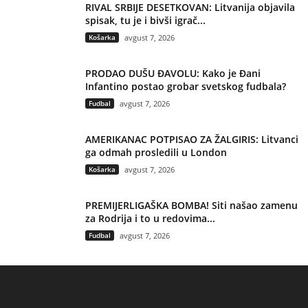
RIVAL SRBIJE DESETKOVAN: Litvanija objavila
spisak, tu je i bivši igrač...
Košarka
avgust 7, 2026
PRODAO DUŠU ĐAVOLU: Kako je Đani
Infantino postao grobar svetskog fudbala?
Fudbal
avgust 7, 2026
AMERIKANAC POTPISAO ZA ŽALGIRIS: Litvanci
ga odmah prosledili u London
Košarka
avgust 7, 2026
PREMIJERLIGAŠKA BOMBA! Siti našao zamenu
za Rodrija i to u redovima...
Fudbal
avgust 7, 2026