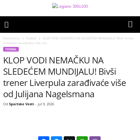
Naslovnica
Fudbal
KLOP VODI NEMAČKU NA SLEDEĆEM MUNDIJALU! Bivši trener
Liverpula zarađivaće više od...
FUDBAL
KLOP VODI NEMAČKU NA
SLEDEĆEM MUNDIJALU! Bivši
trener Liverpula zarađivaće više
od Julijana Nagelsmana
Od
Sportske Vesti
-
jul 9, 2026