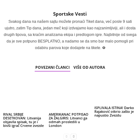
Sportske Vesti
Svakog dana na našem sajtu možete pronaći Tiket dana, već posle 9 sati
ujutro, zatim Tip dana, jedan meč koji izdvajamo kao najzanimljiviji, ali i dosta
drugih tipova, sa kraćim analizama ekipa i predlogom igre. Najbitnije od svega
da je sve potpuno BESPLATNO, a nadamo se da smo bar malo pomogli pri
odabiru parova koje dodajete na tikete. ⚽
POVEZANI ČLANCI
VIŠE OD AUTORA
ISPLIVALA ISTINA! Darko
Rajaković otkrio zašto je
RIVAL SRBIJE
AMERIKANAC POTPISAO
napustio Zvezdu
DESETKOVAN: Litvanija
ZA ŽALGIRIS: Litvanci ga
objavila spisak, tu je i
odmah prosledili u
bivši igrač Crvene zvezde
London