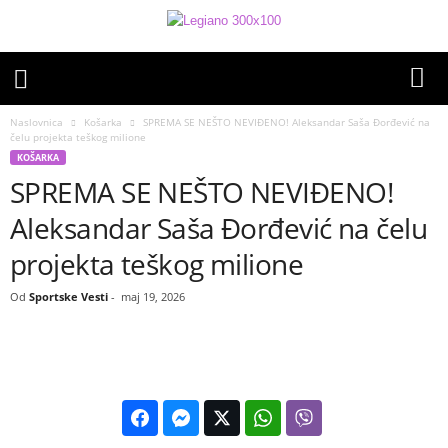
Naslovnica
Košarka
SPREMA SE NEŠTO NEVIĐENO! Aleksandar Saša Đorđević na
čelu projekta teškog milione
KOŠARKA
SPREMA SE NEŠTO NEVIĐENO!
Aleksandar Saša Đorđević na čelu
projekta teškog milione
Od
Sportske Vesti
-
maj 19, 2026