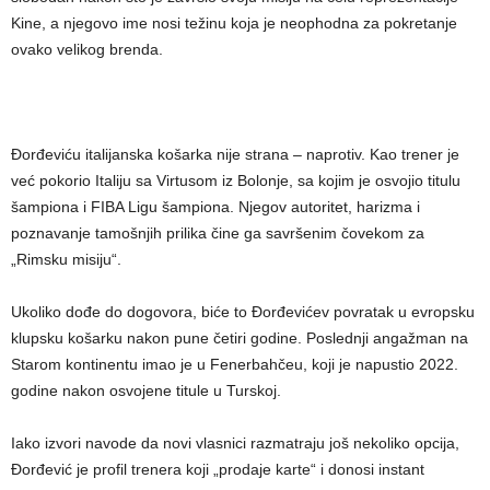
Kine, a njegovo ime nosi težinu koja je neophodna za pokretanje
ovako velikog brenda.
Đorđeviću italijanska košarka nije strana – naprotiv. Kao trener je
već pokorio Italiju sa Virtusom iz Bolonje, sa kojim je osvojio titulu
šampiona i FIBA Ligu šampiona. Njegov autoritet, harizma i
poznavanje tamošnjih prilika čine ga savršenim čovekom za
„Rimsku misiju“.
Ukoliko dođe do dogovora, biće to Đorđevićev povratak u evropsku
klupsku košarku nakon pune četiri godine. Poslednji angažman na
Starom kontinentu imao je u Fenerbahčeu, koji je napustio 2022.
godine nakon osvojene titule u Turskoj.
Iako izvori navode da novi vlasnici razmatraju još nekoliko opcija,
Đorđević je profil trenera koji „prodaje karte“ i donosi instant