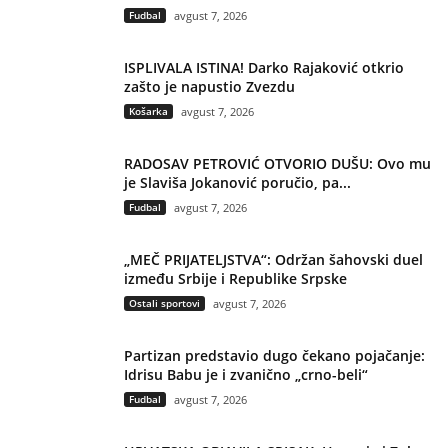
Fudbal
avgust 7, 2026
ISPLIVALA ISTINA! Darko Rajaković otkrio
zašto je napustio Zvezdu
Košarka
avgust 7, 2026
RADOSAV PETROVIĆ OTVORIO DUŠU: Ovo mu
je Slaviša Jokanović poručio, pa...
Fudbal
avgust 7, 2026
„MEČ PRIJATELJSTVA“: Održan šahovski duel
između Srbije i Republike Srpske
Ostali sportovi
avgust 7, 2026
Partizan predstavio dugo čekano pojačanje:
Idrisu Babu je i zvanično „crno-beli“
Fudbal
avgust 7, 2026