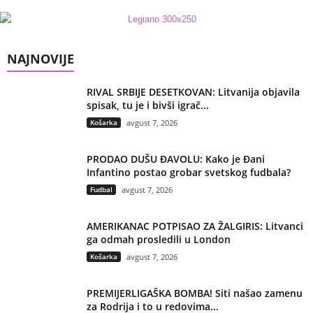
NAJNOVIJE
RIVAL SRBIJE DESETKOVAN: Litvanija objavila
spisak, tu je i bivši igrač...
Košarka
avgust 7, 2026
PRODAO DUŠU ĐAVOLU: Kako je Đani
Infantino postao grobar svetskog fudbala?
Fudbal
avgust 7, 2026
AMERIKANAC POTPISAO ZA ŽALGIRIS: Litvanci
ga odmah prosledili u London
Košarka
avgust 7, 2026
PREMIJERLIGAŠKA BOMBA! Siti našao zamenu
za Rodrija i to u redovima...