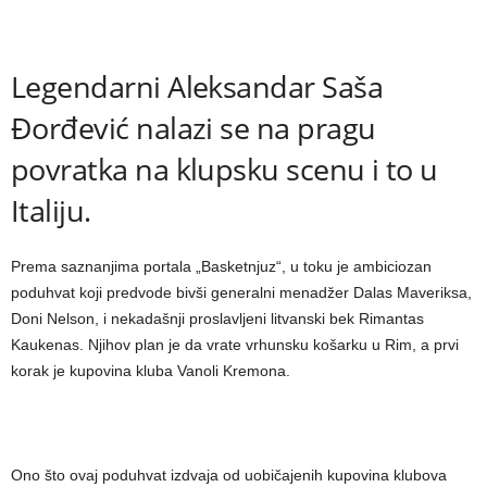
Legendarni Aleksandar Saša
Đorđević nalazi se na pragu
povratka na klupsku scenu i to u
Italiju.
Prema saznanjima portala „Basketnjuz“, u toku je ambiciozan
poduhvat koji predvode bivši generalni menadžer Dalas Maveriksa,
Doni Nelson, i nekadašnji proslavljeni litvanski bek Rimantas
Kaukenas. Njihov plan je da vrate vrhunsku košarku u Rim, a prvi
korak je kupovina kluba Vanoli Kremona.
Ono što ovaj poduhvat izdvaja od uobičajenih kupovina klubova