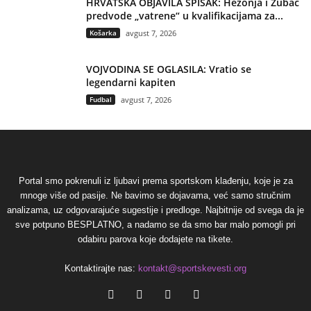
HRVATSKA OBJAVILA SPISAK: Hezonja i Zubac
predvode „vatrene“ u kvalifikacijama za...
Košarka
avgust 7, 2026
VOJVODINA SE OGLASILA: Vratio se
legendarni kapiten
Fudbal
avgust 7, 2026
Portal smo pokrenuli iz ljubavi prema sportskom klađenju, koje je za
mnoge više od pasije. Ne bavimo se dojavama, već samo stručnim
analizama, uz odgovarajuće sugestije i predloge. Najbitnije od svega da je
sve potpuno BESPLATNO, a nadamo se da smo bar malo pomogli pri
odabiru parova koje dodajete na tikete.
Kontaktirajte nas:
kontakt@sportskevesti.org