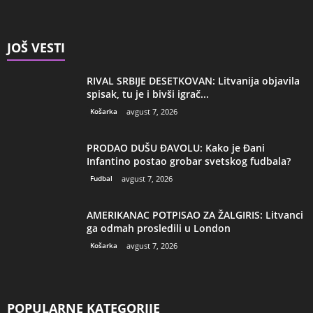
JOŠ VESTI
RIVAL SRBIJE DESETKOVAN: Litvanija objavila
spisak, tu je i bivši igrač...
Košarka
avgust 7, 2026
PRODAO DUŠU ĐAVOLU: Kako je Đani
Infantino postao grobar svetskog fudbala?
Fudbal
avgust 7, 2026
AMERIKANAC POTPISAO ZA ŽALGIRIS: Litvanci
ga odmah prosledili u London
Košarka
avgust 7, 2026
POPULARNE KATEGORIJE