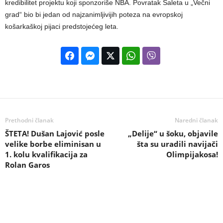
kredibilitet projektu koji sponzoriše NBA. Povratak Saleta u „Večni
grad“ bio bi jedan od najzanimljivijih poteza na evropskoj
košarkaškoj pijaci predstojećeg leta.
Prethodni članak
Naredni članak
ŠTETA! Dušan Lajović posle
„Delije“ u šoku, objavile
velike borbe eliminisan u
šta su uradili navijači
1. kolu kvalifikacija za
Olimpijakosa!
Rolan Garos