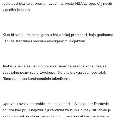
jeste podrška koju, prema navodima, pruža NBA Evropa. Cilj novih
vlasnika je jasan:
Klub bi svoje utakmice igrao u italijanskoj prestonici, koja godinama
vapi za stabilnim i moćnim evroligaškim projektom.
Ambicija je da se već do početka naredne sezone konkuriše za
specijalnu pozivnicu u Evrokupu, što bi bio ekspresan povratak
Rima na mapu kontinentalnih takmičenja.
Upravo u ovakvom ambicioznom scenariju, Aleksandar Đorđević
figurira kao prvi i najozbiljniji kandidat za klupu. Srpski stručnjak je
slobodan nakon što je završio svoju misiju na čelu reprezentacije