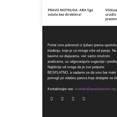
PRAVO NIOTKUDA: ABA liga
Vildoza
ostala bez direktora!
uradio
presto
Portal smo pokrenuli iz ljubavi prema sports
klađenju, koje je za mnoge više od pasije. Ne
bavimo se dojavama, već samo stručnim
analizama, uz odgovarajuće sugestije i predlo
Najbitnije od svega da je sve potpuno
BESPLATNO, a nadamo se da smo bar malo
pomogli pri odabiru parova koje dodajete na ti
Kontaktirajte nas:
kontakt@sportskevesti.org