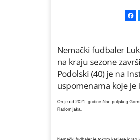
k
e
V
Nemački fudbaler Luka
e
na kraju sezone završit
s
Podolski (40) je na I
t
uspomenama koje je i
i
On je od 2021. godine član poljskog Gorni
Radomijaka.
Nemački fudbaler je tokom karijere igrao jo