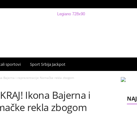
ali sportovi
Sport Srbija Jackpot
na Bajerna i reprezentacije Nemačke rekla zbogom
RAJ! Ikona Bajerna i
NAJ
emačke rekla zbogom