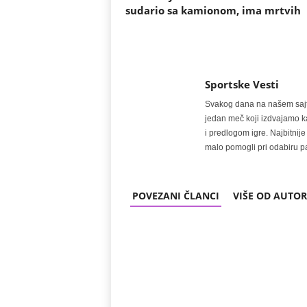
sudario sa kamionom, ima mrtvih
Sportske Vesti
Svakog dana na našem sajtu 
jedan meč koji izdvajamo kao
i predlogom igre. Najbitn
malo pomogli pri odabiru pa
POVEZANI ČLANCI
VIŠE OD AUTO