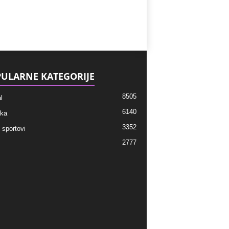
ULARNE KATEGORIJE
8505
l
6140
ka
3352
 sportovi
2777