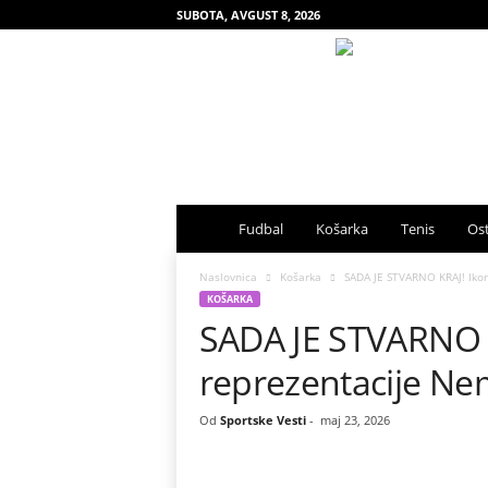
SUBOTA, AVGUST 8, 2026
S
Fudbal
Košarka
Tenis
Ost
p
Naslovnica
Košarka
SADA JE STVARNO KRAJ! Iko
KOŠARKA
SADA JE STVARNO K
o
reprezentacije N
r
t
Od
Sportske Vesti
-
maj 23, 2026
s