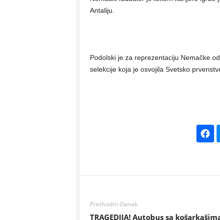
Antaliju.
Podolski je za reprezentaciju Nemačke odi
selekcije koja je osvojila Svetsko prvenst
Prethodni članak
TRAGEDIJA! Autobus sa košarkašima