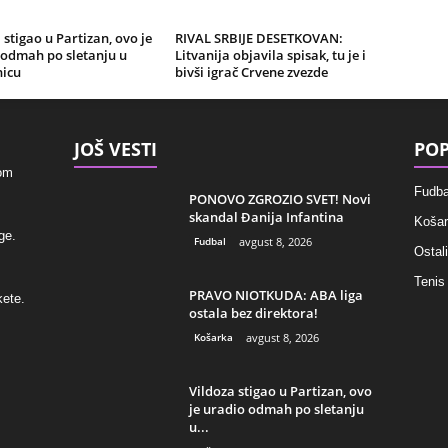
 stigao u Partizan, ovo je
RIVAL SRBIJE DESETKOVAN:
 odmah po sletanju u
Litvanija objavila spisak, tu je i
nicu
bivši igrač Crvene zvezde
JOŠ VESTI
POP
kom
Fudba
PONOVO ZGROZIO SVET! Novi
skandal Đanija Infantina
Košar
ge.
Fudbal
avgust 8, 2026
Ostali
Tenis
PRAVO NIOTKUDA: ABA liga
kete.
ostala bez direktora!
Košarka
avgust 8, 2026
Vildoza stigao u Partizan, ovo
je uradio odmah po sletanju
u...