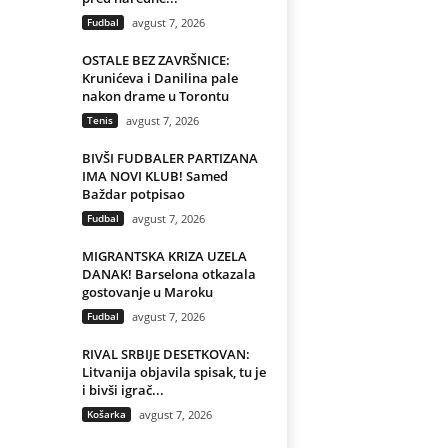
Fudbal
avgust 7, 2026
OSTALE BEZ ZAVRŠNICE:
Krunićeva i Danilina pale
nakon drame u Torontu
Tenis
avgust 7, 2026
BIVŠI FUDBALER PARTIZANA
IMA NOVI KLUB! Samed
Baždar potpisao
Fudbal
avgust 7, 2026
MIGRANTSKA KRIZA UZELA
DANAK! Barselona otkazala
gostovanje u Maroku
Fudbal
avgust 7, 2026
RIVAL SRBIJE DESETKOVAN:
Litvanija objavila spisak, tu je
i bivši igrač...
Košarka
avgust 7, 2026