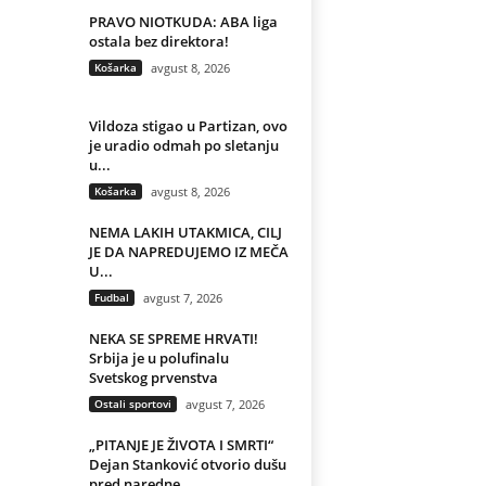
PRAVO NIOTKUDA: ABA liga
ostala bez direktora!
Košarka
avgust 8, 2026
Vildoza stigao u Partizan, ovo
je uradio odmah po sletanju
u...
Košarka
avgust 8, 2026
NEMA LAKIH UTAKMICA, CILJ
JE DA NAPREDUJEMO IZ MEČA
U...
Fudbal
avgust 7, 2026
NEKA SE SPREME HRVATI!
Srbija je u polufinalu
Svetskog prvenstva
Ostali sportovi
avgust 7, 2026
„PITANJE JE ŽIVOTA I SMRTI“
Dejan Stanković otvorio dušu
pred naredne...