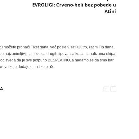
EVROLIGI: Crveno-beli bez pobede u
Atini
možete pronaći Tiket dana, već posle 9 sati ujutro, zatim Tip dana,
 najzanimljiviji, ali i dosta drugih tipova, sa kraćim analizama ekipa
ije od svega da je sve potpuno BESPLATNO, a nadamo se da smo bar
rova koje dodajete na tikete. ⚽
RA