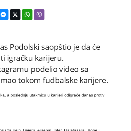
s Podolski saopštio je da će
i igračku karijeru.
nstagramu podelio video sa
mao tokom fudbalske karijere.
ka, a poslednju utakmicu u karijeri odigraće danas protiv
š i za Keln, Bajern, Arsenal, Inter, Galatasaraj, Kobe i