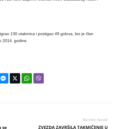
grao 130 utakmica i postigao 49 golova, bio je član
vo 2014. godine.
Naredni članak
 se
ZVEZDA ZAVRŠILA TAKMIČENJE U