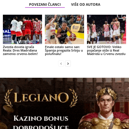
POVEZANI ČLANCI
VIŠE OD AUTORA
Zvezda dovela igrača
Finale ostalo samo san:
SVE JE GOTOVO: Veliko
Reala: Dres Madriđana
Španija pregazila Srbiju u
pojačanje stiže iz Real
zamenio crveno-belim!
polufinalu!
Madrida u Crvenu zvezdu