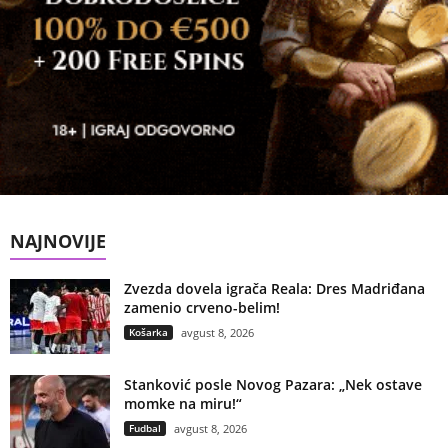
NAJNOVIJE
Zvezda dovela igrača Reala: Dres Madriđana
zamenio crveno-belim!
Košarka
avgust 8, 2026
Stanković posle Novog Pazara: „Nek ostave
momke na miru!“
Fudbal
avgust 8, 2026