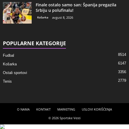
Finale ostalo samo san: Španija pregazila
Srbiju u polufinalu!
Košarka
avgust 8, 2026
POPULARNE KATEGORIJE
8514
Fudbal
6147
Košarka
3356
Ostali sportovi
2779
Tenis
O NAMA
KONTAKT
MARKETING
USLOVI KORIŠĆENJA
© 2026 Sportske Vesti