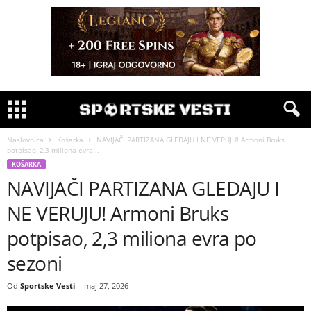
Naslovnica
Košarka
NAVIJAČI PARTIZANA GLEDAJU I NE VERUJU! Armoni Bruks
potpisao, 2,3 miliona evra...
KOŠARKA
NAVIJAČI PARTIZANA GLEDAJU I
NE VERUJU! Armoni Bruks
potpisao, 2,3 miliona evra po
sezoni
Od
Sportske Vesti
-
maj 27, 2026