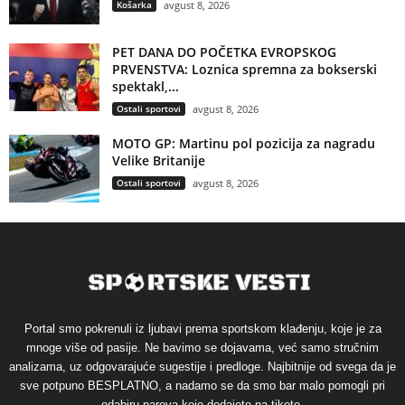
Košarka
avgust 8, 2026
PET DANA DO POČETKA EVROPSKOG
PRVENSTVA: Loznica spremna za bokserski
spektakl,...
Ostali sportovi
avgust 8, 2026
MOTO GP: Martinu pol pozicija za nagradu
Velike Britanije
Ostali sportovi
avgust 8, 2026
Portal smo pokrenuli iz ljubavi prema sportskom klađenju, koje je za
mnoge više od pasije. Ne bavimo se dojavama, već samo stručnim
analizama, uz odgovarajuće sugestije i predloge. Najbitnije od svega da je
sve potpuno BESPLATNO, a nadamo se da smo bar malo pomogli pri
odabiru parova koje dodajete na tikete.