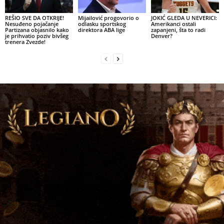
REŠIO SVE DA OTKRIJE!
Mijailović progovorio o
JOKIĆ GLEDA U NEVERICI:
Nesuđeno pojačanje
odlasku sportskog
Amerikanci ostali
Partizana objasnilo kako
direktora ABA lige
zapanjeni, šta to radi
je prihvatio poziv bivšeg
Denver?
trenera Zvezde!