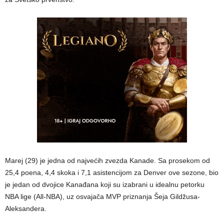
Marej (29) je jedna od najvećih zvezda Kanade. Sa prosekom od
25,4 poena, 4,4 skoka i 7,1 asistencijom za Denver ove sezone, bio
je jedan od dvojice Kanađana koji su izabrani u idealnu petorku
NBA lige (All-NBA), uz osvajača MVP priznanja Šeja Gildžusa-
Aleksandera.