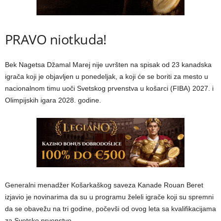
PRAVO niotkuda!
Bek Nagetsa Džamal Marej nije uvršten na spisak od 23 kanadska
igrača koji je objavljen u ponedeljak, a koji će se boriti za mesto u
nacionalnom timu uoči Svetskog prvenstva u košarci (FIBA) 2027. i
Olimpijskih igara 2028. godine.
Generalni menadžer Košarkaškog saveza Kanade Rouan Beret
izjavio je novinarima da su u programu želeli igrače koji su spremni
da se obavežu na tri godine, počevši od ovog leta sa kvalifikacijama
za Svetsko prvenstvo.