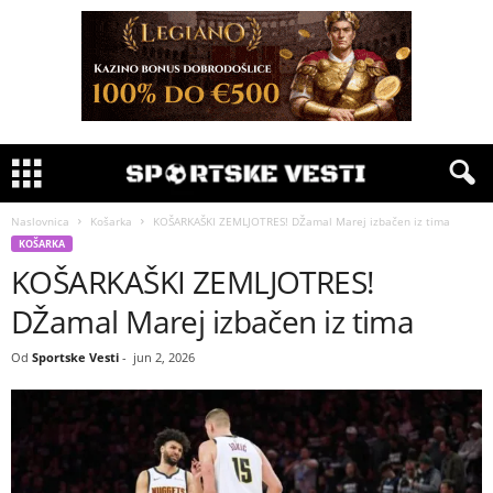
Naslovnica
Košarka
KOŠARKAŠKI ZEMLJOTRES! DŽamal Marej izbačen iz tima
KOŠARKA
KOŠARKAŠKI ZEMLJOTRES!
DŽamal Marej izbačen iz tima
Od
Sportske Vesti
-
jun 2, 2026