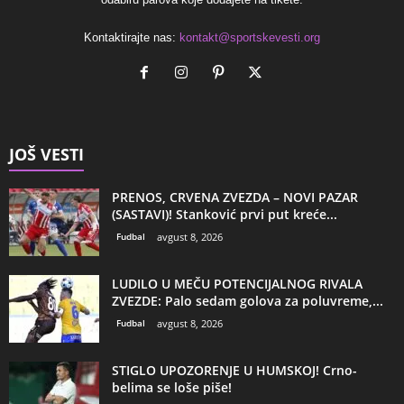
Kontaktirajte nas:
kontakt@sportskevesti.org
JOŠ VESTI
PRENOS, CRVENA ZVEZDA – NOVI PAZAR
(SASTAVI)! Stanković prvi put kreće...
Fudbal
avgust 8, 2026
LUDILO U MEČU POTENCIJALNOG RIVALA
ZVEZDE: Palo sedam golova za poluvreme,...
Fudbal
avgust 8, 2026
STIGLO UPOZORENJE U HUMSKOJ! Crno-
belima se loše piše!