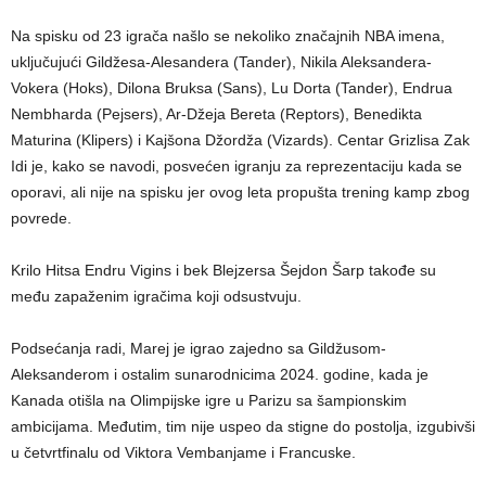
Na spisku od 23 igrača našlo se nekoliko značajnih NBA imena,
uključujući Gildžesa-Alesandera (Tander), Nikila Aleksandera-
Vokera (Hoks), Dilona Bruksa (Sans), Lu Dorta (Tander), Endrua
Nembharda (Pejsers), Ar-Džeja Bereta (Reptors), Benedikta
Maturina (Klipers) i Kajšona Džordža (Vizards). Centar Grizlisa Zak
Idi je, kako se navodi, posvećen igranju za reprezentaciju kada se
oporavi, ali nije na spisku jer ovog leta propušta trening kamp zbog
povrede.
Krilo Hitsa Endru Vigins i bek Blejzersa Šejdon Šarp takođe su
među zapaženim igračima koji odsustvuju.
Podsećanja radi, Marej je igrao zajedno sa Gildžusom-
Aleksanderom i ostalim sunarodnicima 2024. godine, kada je
Kanada otišla na Olimpijske igre u Parizu sa šampionskim
ambicijama. Međutim, tim nije uspeo da stigne do postolja, izgubivši
u četvrtfinalu od Viktora Vembanjame i Francuske.