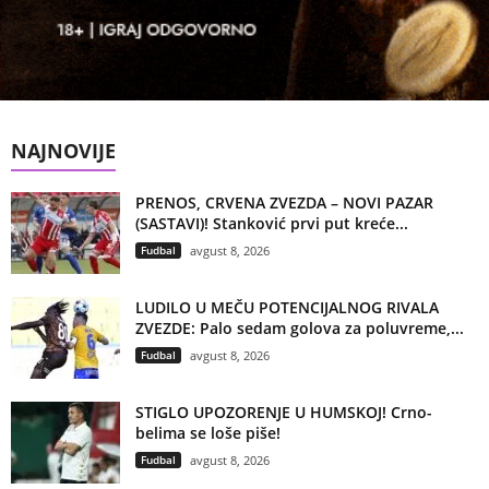
NAJNOVIJE
PRENOS, CRVENA ZVEZDA – NOVI PAZAR
(SASTAVI)! Stanković prvi put kreće...
Fudbal
avgust 8, 2026
LUDILO U MEČU POTENCIJALNOG RIVALA
ZVEZDE: Palo sedam golova za poluvreme,...
Fudbal
avgust 8, 2026
STIGLO UPOZORENJE U HUMSKOJ! Crno-
belima se loše piše!
Fudbal
avgust 8, 2026