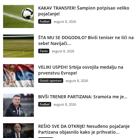
KAKAV TRANSFER! Šampion potpisao veliko
pojačanje!
Fudbal
avgust 8, 2026
ŠTA MU SE DOGODILO? Bivši teniser ne liči na
sebe! Navijači...
Tenis
avgust 8, 2026
VELIKI USPEH! Srbija osvojila medalju na
prvenstvu Evrope!
Ostali sportovi
avgust 8, 2026
BIVŠI TRENER PARTIZANA: Sramota me je…
Fudbal
avgust 8, 2026
REŠIO SVE DA OTKRIJE! Nesuđeno pojačanje
Partizana objasnilo kako je prihvatio...