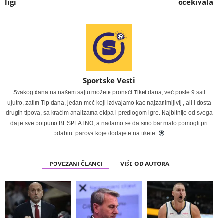
ligi
očekivala
Sportske Vesti
Svakog dana na našem sajtu možete pronaći Tiket dana, već posle 9 sati
ujutro, zatim Tip dana, jedan meč koji izdvajamo kao najzanimljiviji, ali i dosta
drugih tipova, sa kraćim analizama ekipa i predlogom igre. Najbitnije od svega
da je sve potpuno BESPLATNO, a nadamo se da smo bar malo pomogli pri
odabiru parova koje dodajete na tikete.
POVEZANI ČLANCI
VIŠE OD AUTORA