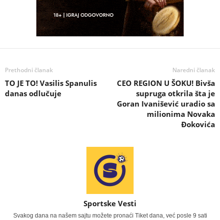
Prethodni članak
Naredni članak
TO JE TO! Vasilis Spanulis
CEO REGION U ŠOKU! Bivša
danas odlučuje
supruga otkrila šta je
Goran Ivanišević uradio sa
milionima Novaka
Đokovića
Sportske Vesti
Svakog dana na našem sajtu možete pronaći Tiket dana, već posle 9 sati