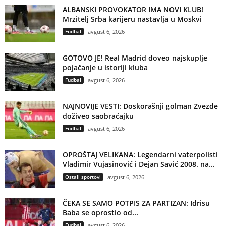
ALBANSKI PROVOKATOR IMA NOVI KLUB!
Mrzitelj Srba karijeru nastavlja u Moskvi
Fudbal
avgust 6, 2026
GOTOVO JE! Real Madrid doveo najskuplje
pojačanje u istoriji kluba
Fudbal
avgust 6, 2026
NAJNOVIJE VESTI: Doskorašnji golman Zvezde
doživeo saobraćajku
Fudbal
avgust 6, 2026
OPROŠTAJ VELIKANA: Legendarni vaterpolisti
Vladimir Vujasinović i Dejan Savić 2008. na...
Ostali sportovi
avgust 6, 2026
ČEKA SE SAMO POTPIS ZA PARTIZAN: Idrisu
Baba se oprostio od...
Fudbal
avgust 6, 2026