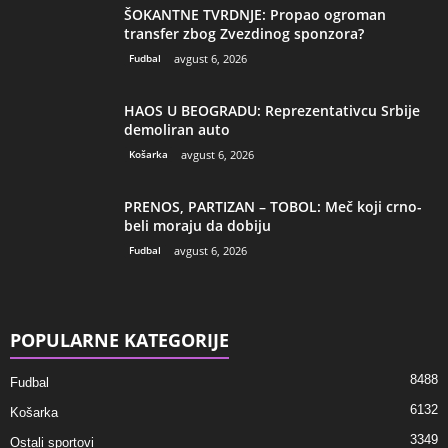
ŠOKANTNE TVRDNJE: Propao ogroman
transfer zbog Zvezdinog sponzora?
Fudbal
avgust 6, 2026
HAOS U BEOGRADU: Reprezentativcu Srbije
demoliran auto
Košarka
avgust 6, 2026
PRENOS, PARTIZAN – TOBOL: Meč koji crno-
beli moraju da dobiju
Fudbal
avgust 6, 2026
POPULARNE KATEGORIJE
8488
Fudbal
6132
Košarka
3349
Ostali sportovi