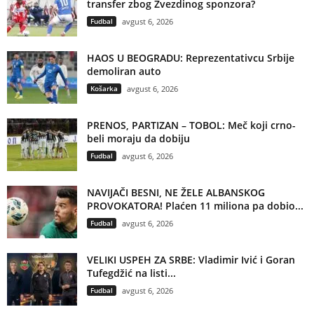
transfer zbog Zvezdinog sponzora?
Fudbal
avgust 6, 2026
HAOS U BEOGRADU: Reprezentativcu Srbije
demoliran auto
Košarka
avgust 6, 2026
PRENOS, PARTIZAN – TOBOL: Meč koji crno-
beli moraju da dobiju
Fudbal
avgust 6, 2026
NAVIJAČI BESNI, NE ŽELE ALBANSKOG
PROVOKATORA! Plaćen 11 miliona pa dobio...
Fudbal
avgust 6, 2026
VELIKI USPEH ZA SRBE: Vladimir Ivić i Goran
Tufegdžić na listi...
Fudbal
avgust 6, 2026