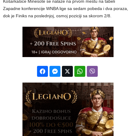
Košarkašice Minesote se nalaze na prvom mestu na tabeli
Zapadne konferencije WNBA lige sa sedam pobeda i dva poraza,
dok je Finiks na poslednjoj, osmoj poziciji sa skorom 2/8.