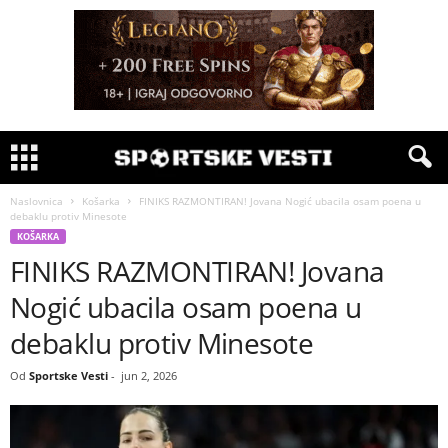
Naslovnica
Košarka
FINIKS RAZMONTIRAN! Jovana Nogić ubacila osam poena u
debaklu protiv Minesote
KOŠARKA
FINIKS RAZMONTIRAN! Jovana
Nogić ubacila osam poena u
debaklu protiv Minesote
Od
Sportske Vesti
-
jun 2, 2026