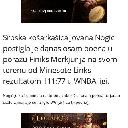
Srpska košarkašica Jovana Nogić
postigla je danas osam poena u
porazu Finiks Merkjurija na svom
terenu od Minesote Links
rezultatom 111:77 u WNBA ligi.
Nogić je za 16 minuta na terenu zabeležila osam poena uz jedan
skok, a imala je šut iz igre 3/6 (2/4 za tri poena).