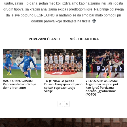
ujutro, zatim Tip dana, jedan meč koji izdvajamo kao najzanimljiviji, ali i dosta
drugih tipova, sa kraćim analizama ekipa i predlogom igre. Najbitnije od svega
da je sve potpuno BESPLATNO, a nadamo se da smo bar malo pomogli pri
odabiru parova koje dodajete na tikete.
POVEZANI ČLANCI
VIŠE OD AUTORA
HAOS U BEOGRADU:
TU JE NIKOLA JOKIĆ:
VILDOZA SE OGLASIO:
Reprezentativcu Srbije
Dušan Alimpijević objavio
Argentinac se prvi put
demoliran auto
spisak reprezentacije
kao igrač Partizana
Srbije
obratio „grobarima“
(FOTO)