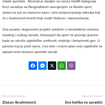
mlade sportiste. Akcenat je stavljen na razvoj mlađih kategorija.
Kroz saradnju sa Beogradskom asocijacijom za školski sport,
otvara se put za masovnu bazu i rano prepoznavanje talenata koji
će u budućnosti braniti boje svojih klubova i reprezentacija.
​Ova poseta i dogovoreni projekti svedoče o neraskidivim vezama
srpskog i ruskog naroda, dokazujući da sport ne poznaje granice
kada se udruže zajedničke vrednosti, tradicija i šampionski gen. U
periodu koji je pred nama, crno-beli i crveno-plavi svet zajednički će
ispisati nove stranice sportske istorije.
Prethodni članak
Naredni članak
Zlatan Ibrahimović
Evo koliko će zaraditi