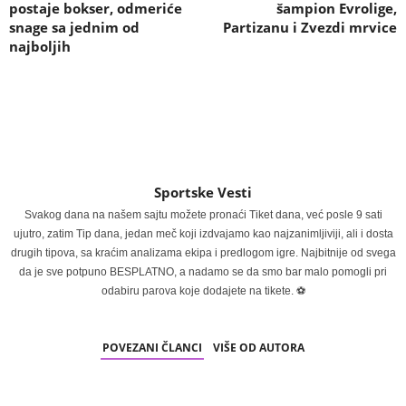
postaje bokser, odmeriće
šampion Evrolige,
snage sa jednim od
Partizanu i Zvezdi mrvice
najboljih
Sportske Vesti
Svakog dana na našem sajtu možete pronaći Tiket dana, već posle 9 sati
ujutro, zatim Tip dana, jedan meč koji izdvajamo kao najzanimljiviji, ali i dosta
drugih tipova, sa kraćim analizama ekipa i predlogom igre. Najbitnije od svega
da je sve potpuno BESPLATNO, a nadamo se da smo bar malo pomogli pri
odabiru parova koje dodajete na tikete. ⚽
POVEZANI ČLANCI
VIŠE OD AUTORA