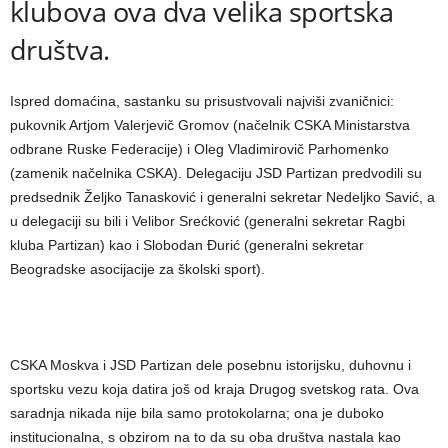
klubova ova dva velika sportska
društva.
​Ispred domaćina, sastanku su prisustvovali najviši zvaničnici:
pukovnik Artjom Valerjevič Gromov (načelnik CSKA Ministarstva
odbrane Ruske Federacije) i Oleg Vladimirovič Parhomenko
(zamenik načelnika CSKA). Delegaciju JSD Partizan predvodili su
predsednik Željko Tanasković i generalni sekretar Nedeljko Savić, a
u delegaciji su bili i Velibor Srećković (generalni sekretar Ragbi
kluba Partizan) kao i Slobodan Đurić (generalni sekretar
Beogradske asocijacije za školski sport).
​​CSKA Moskva i JSD Partizan dele posebnu istorijsku, duhovnu i
sportsku vezu koja datira još od kraja Drugog svetskog rata. Ova
saradnja nikada nije bila samo protokolarna; ona je duboko
institucionalna, s obzirom na to da su oba društva nastala kao