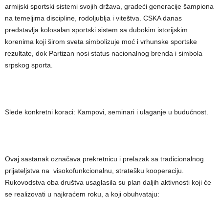
armijski sportski sistemi svojih država, gradeći generacije šampiona
na temeljima discipline, rodoljublja i viteštva. CSKA danas
predstavlja kolosalan sportski sistem sa dubokim istorijskim
korenima koji širom sveta simbolizuje moć i vrhunske sportske
rezultate, dok Partizan nosi status nacionalnog brenda i simbola
srpskog sporta.
Slede ​konkretni koraci: Kampovi, seminari i ulaganje u budućnost.
​Ovaj sastanak označava prekretnicu i prelazak sa tradicionalnog
prijateljstva na visokofunkcionalnu, stratešku kooperaciju.
Rukovodstva oba društva usaglasila su plan daljih aktivnosti koji će
se realizovati u najkraćem roku, a koji obuhvataju: