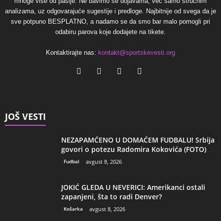
mnoge više od pasije. Ne bavimo se dojavama, već samo stručnim
analizama, uz odgovarajuće sugestije i predloge. Najbitnije od svega da je
sve potpuno BESPLATNO, a nadamo se da smo bar malo pomogli pri
odabiru parova koje dodajete na tikete.
Kontaktirajte nas:
kontakt@sportskevesti.org
JOŠ VESTI
NEZAPAMĆENO U DOMAĆEM FUDBALU! Srbija
govori o potezu Radomira Kokovića (FOTO)
Fudbal
avgust 8, 2026
JOKIĆ GLEDA U NEVERICI: Amerikanci ostali
zapanjeni, šta to radi Denver?
Košarka
avgust 8, 2026