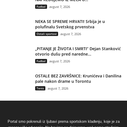
Fudbal
avgust 7, 2026
NEKA SE SPREME HRVATI! Srbija je u
polufinalu Svetskog prvenstva
Ostali sportovi
avgust 7, 2026
„PITANJE JE ŽIVOTA I SMRTI“ Dejan Stanković
otvorio dušu pred naredne...
Fudbal
avgust 7, 2026
OSTALE BEZ ZAVRŠNICE: Krunićeva i Danilina
pale nakon drame u Torontu
Tenis
avgust 7, 2026
Portal smo pokrenuli iz ljubavi prema sportskom klađenju, koje je za