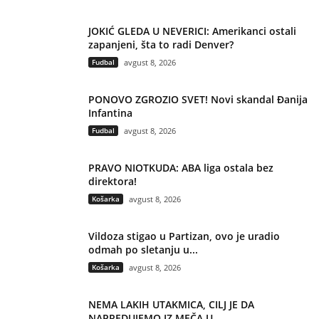
JOKIĆ GLEDA U NEVERICI: Amerikanci ostali
zapanjeni, šta to radi Denver?
Fudbal
avgust 8, 2026
PONOVO ZGROZIO SVET! Novi skandal Đanija
Infantina
Fudbal
avgust 8, 2026
PRAVO NIOTKUDA: ABA liga ostala bez
direktora!
Košarka
avgust 8, 2026
Vildoza stigao u Partizan, ovo je uradio
odmah po sletanju u...
Košarka
avgust 8, 2026
NEMA LAKIH UTAKMICA, CILJ JE DA
NAPREDUJEMO IZ MEČA U...