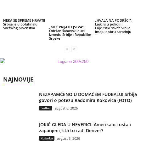
NEKA SE SPREME HRVATI!
„HVALA NA PODRŠCI“:
Srbija je u polufinalu
Lajk.rs u policiji i
„MEČ PRIJATELJSTVA“:
Svetskog prvenstva
Lajk.rsski savez Srbije
Održan šahovski duel
imaju dobru saradnju
između Srbije i Republike
Srpske
NAJNOVIJE
NEZAPAMĆENO U DOMAĆEM FUDBALU! Srbija
govori o potezu Radomira Kokovića (FOTO)
Fudbal
avgust 8, 2026
JOKIĆ GLEDA U NEVERICI: Amerikanci ostali
zapanjeni, šta to radi Denver?
Košarka
avgust 8, 2026