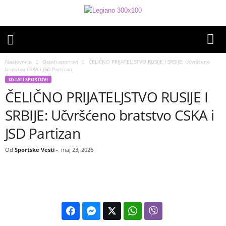
Naslovnica
Ostali sportovi
ČELIČNO PRIJATELJSTVO RUSIJE I SRBIJE: Učvršćeno
bratstvo CSKA i JSD Partizan
OSTALI SPORTOVI
ČELIČNO PRIJATELJSTVO RUSIJE I
SRBIJE: Učvršćeno bratstvo CSKA i
JSD Partizan
Od
Sportske Vesti
-
maj 23, 2026