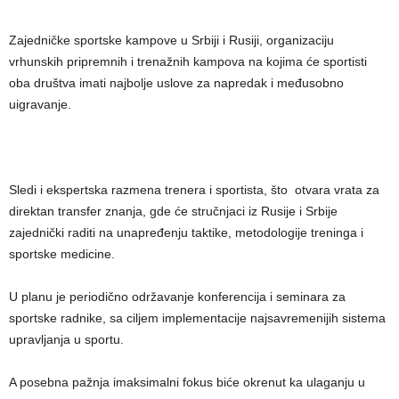
​Zajedničke sportske kampove u Srbiji i Rusiji, organizaciju
vrhunskih pripremnih i trenažnih kampova na kojima će sportisti
oba društva imati najbolje uslove za napredak i međusobno
uigravanje.
​Sledi i ekspertska razmena trenera i sportista, što otvara vrata za
direktan transfer znanja, gde će stručnjaci iz Rusije i Srbije
zajednički raditi na unapređenju taktike, metodologije treninga i
sportske medicine.
​U planu je periodično održavanje konferencija i seminara za
sportske radnike, sa ciljem implementacije najsavremenijih sistema
upravljanja u sportu.
A posebna pažnja i​maksimalni fokus biće okrenut ka ulaganju u