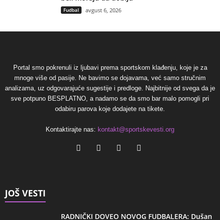
Fudbal
avgust 6, 2026
Portal smo pokrenuli iz ljubavi prema sportskom klađenju, koje je za
mnoge više od pasije. Ne bavimo se dojavama, već samo stručnim
analizama, uz odgovarajuće sugestije i predloge. Najbitnije od svega da je
sve potpuno BESPLATNO, a nadamo se da smo bar malo pomogli pri
odabiru parova koje dodajete na tikete.
Kontaktirajte nas:
kontakt@sportskevesti.org
JOŠ VESTI
RADNIČKI DOVEO NOVOG FUDBALERA: Dušan