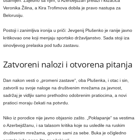
usamljen. Zajedno sa njim, u Azerbejdžan prelazi i klizačica
Veronika Žilina, a Kira Trofimova dobila je pravo nastupa za
Belorusiju.
Postoji i zanimljiva ironija u priči: Jevgenij Plušenko je ranije javno
kritikovao one koji menjaju sportsko državljanstvo. Sada stoji iza
sinovljevog prelaska pod tuđu zastavu.
Zatvoreni nalozi i otvorena pitanja
Dan nakon vesti o „promeni zastave“, oba Plušenka, i otac i sin,
zatvorili su svoje naloge na društvenim mrežama za javnost,
sadržaj je vidljiv samo prethodno odobrenim pratiocima, a novi
pratioci moraju čekati na potvrdu.
Niko iz porodice nije javno objasnio zašto. „Poklapanje“ sa vestima
o Azerbejdžanu, i sa talasom kritika koje su usledile na ruskim
društvenim mrežama, govore sami za sebe. Buka je očigledno