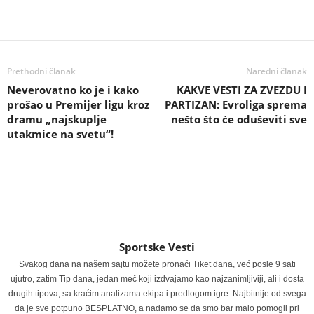
Prethodni članak
Naredni članak
Neverovatno ko je i kako
KAKVE VESTI ZA ZVEZDU I
prošao u Premijer ligu kroz
PARTIZAN: Evroliga sprema
dramu „najskuplje
nešto što će oduševiti sve
utakmice na svetu“!
Sportske Vesti
Svakog dana na našem sajtu možete pronaći Tiket dana, već posle 9 sati
ujutro, zatim Tip dana, jedan meč koji izdvajamo kao najzanimljiviji, ali i dosta
drugih tipova, sa kraćim analizama ekipa i predlogom igre. Najbitnije od svega
da je sve potpuno BESPLATNO, a nadamo se da smo bar malo pomogli pri