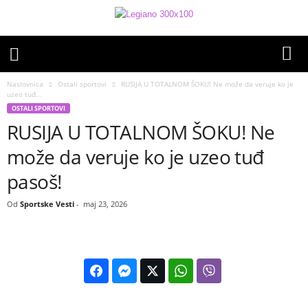
Naslovnica
Ostali sportovi
RUSIJA U TOTALNOM ŠOKU! Ne može da veruje ko je
uzeo tuđ...
OSTALI SPORTOVI
RUSIJA U TOTALNOM ŠOKU! Ne
može da veruje ko je uzeo tuđ
pasoš!
Od
Sportske Vesti
-
maj 23, 2026