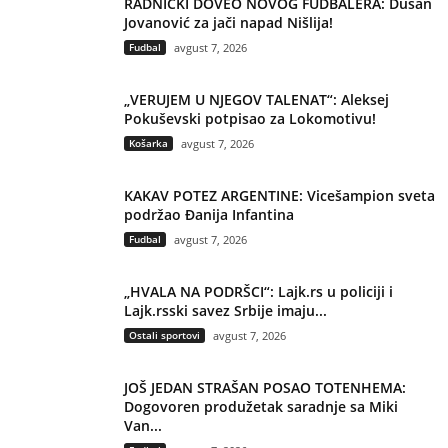
RADNIČKI DOVEO NOVOG FUDBALERA: Dušan
Jovanović za jači napad Nišlija!
Fudbal
avgust 7, 2026
„VERUJEM U NJEGOV TALENAT“: Aleksej
Pokuševski potpisao za Lokomotivu!
Košarka
avgust 7, 2026
KAKAV POTEZ ARGENTINE: Vicešampion sveta
podržao Đanija Infantina
Fudbal
avgust 7, 2026
„HVALA NA PODRŠCI“: Lajk.rs u policiji i
Lajk.rsski savez Srbije imaju...
Ostali sportovi
avgust 7, 2026
JOŠ JEDAN STRAŠAN POSAO TOTENHEMA:
Dogovoren produžetak saradnje sa Miki
Van...