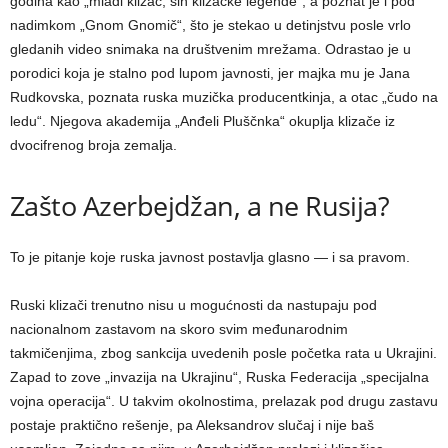
godina kao „mladi klizač, sin klizačke legende“, a poznat je i pod
nadimkom „Gnom Gnomič“, što je stekao u detinjstvu posle vrlo
gledanih video snimaka na društvenim mrežama. Odrastao je u
porodici koja je stalno pod lupom javnosti, jer majka mu je Jana
Rudkovska, poznata ruska muzička producentkinja, a otac „čudo na
ledu“. Njegova akademija „Anđeli Pluščnka“ okuplja klizače iz
dvocifrenog broja zemalja.
Zašto Azerbejdžan, a ne Rusija?
To je pitanje koje ruska javnost postavlja glasno — i sa pravom.
Ruski klizači trenutno nisu u mogućnosti da nastupaju pod
nacionalnom zastavom na skoro svim međunarodnim
takmičenjima, zbog sankcija uvedenih posle početka rata u Ukrajini.
Zapad to zove „invazija na Ukrajinu“, Ruska Federacija „specijalna
vojna operacija“. U takvim okolnostima, prelazak pod drugu zastavu
postaje praktično rešenje, pa Aleksandrov slučaj i nije baš