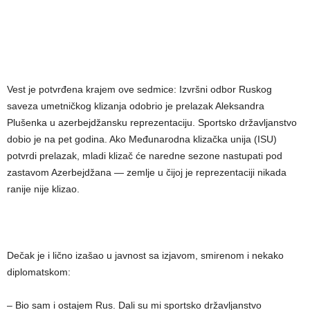
Vest je potvrđena krajem ove sedmice: Izvršni odbor Ruskog
saveza umetničkog klizanja odobrio je prelazak Aleksandra
Plušenka u azerbejdžansku reprezentaciju. Sportsko državljanstvo
dobio je na pet godina. Ako Međunarodna klizačka unija (ISU)
potvrdi prelazak, mladi klizač će naredne sezone nastupati pod
zastavom Azerbejdžana — zemlje u čijoj je reprezentaciji nikada
ranije nije klizao.
Dečak je i lično izašao u javnost sa izjavom, smirenom i nekako
diplomatskom:
– Bio sam i ostajem Rus. Dali su mi sportsko državljanstvo