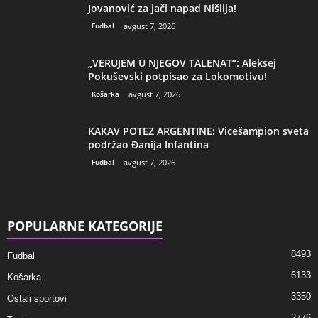
Jovanović za jači napad Nišlija!
Fudbal
avgust 7, 2026
„VERUJEM U NJEGOV TALENAT“: Aleksej
Pokuševski potpisao za Lokomotivu!
Košarka
avgust 7, 2026
KAKAV POTEZ ARGENTINE: Vicešampion sveta
podržao Đanija Infantina
Fudbal
avgust 7, 2026
POPULARNE KATEGORIJE
8493
Fudbal
6133
Košarka
3350
Ostali sportovi
2776