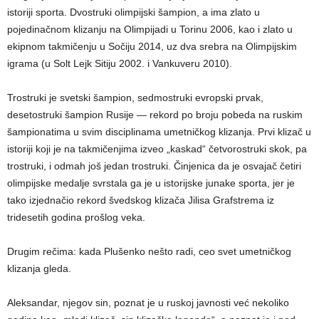
istoriji sporta. Dvostruki olimpijski šampion, a ima zlato u
pojedinačnom klizanju na Olimpijadi u Torinu 2006, kao i zlato u
ekipnom takmičenju u Sočiju 2014, uz dva srebra na Olimpijskim
igrama (u Solt Lejk Sitiju 2002. i Vankuveru 2010).
Trostruki je svetski šampion, sedmostruki evropski prvak,
desetostruki šampion Rusije — rekord po broju pobeda na ruskim
šampionatima u svim disciplinama umetničkog klizanja. Prvi klizač u
istoriji koji je na takmičenjima izveo „kaskad“ četvorostruki skok, pa
trostruki, i odmah još jedan trostruki. Činjenica da je osvajač četiri
olimpijske medalje svrstala ga je u istorijske junake sporta, jer je
tako izjednačio rekord švedskog klizača Jilisa Grafstrema iz
tridesetih godina prošlog veka.
Drugim rečima: kada Plušenko nešto radi, ceo svet umetničkog
klizanja gleda.
Aleksandar, njegov sin, poznat je u ruskoj javnosti već nekoliko