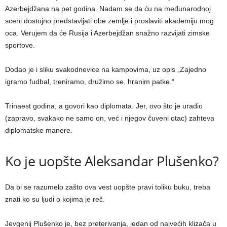
Azerbejdžana na pet godina. Nadam se da ću na međunarodnoj
sceni dostojno predstavljati obe zemlje i proslaviti akademiju mog
oca. Verujem da će Rusija i Azerbejdžan snažno razvijati zimske
sportove.
Dodao je i sliku svakodnevice na kampovima, uz opis „Zajedno
igramo fudbal, treniramo, družimo se, hranim patke.“
Trinaest godina, a govori kao diplomata. Jer, ovo što je uradio
(zapravo, svakako ne samo on, već i njegov čuveni otac) zahteva
diplomatske manere.
Ko je uopšte Aleksandar Plušenko?
Da bi se razumelo zašto ova vest uopšte pravi toliku buku, treba
znati ko su ljudi o kojima je reč.
Jevgenij Plušenko je, bez preterivanja, jedan od najvećih klizača u