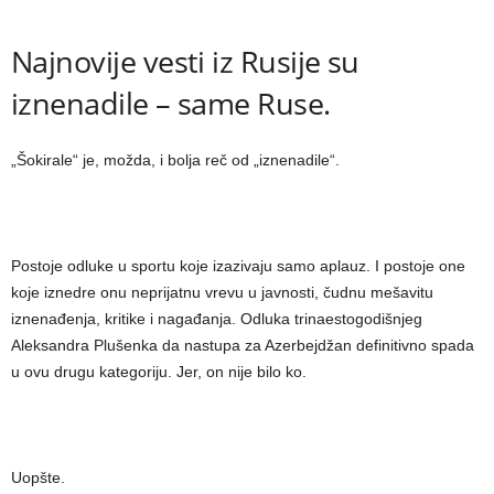
Najnovije vesti iz Rusije su
iznenadile – same Ruse.
„Šokirale“ je, možda, i bolja reč od „iznenadile“.
Postoje odluke u sportu koje izazivaju samo aplauz. I postoje one
koje iznedre onu neprijatnu vrevu u javnosti, čudnu mešavitu
iznenađenja, kritike i nagađanja. Odluka trinaestogodišnjeg
Aleksandra Plušenka da nastupa za Azerbejdžan definitivno spada
u ovu drugu kategoriju. Jer, on nije bilo ko.
Uopšte.