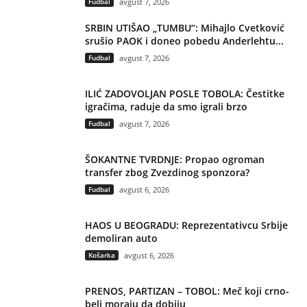
Fudbal
avgust 7, 2026
SRBIN UTIŠAO „TUMBU“: Mihajlo Cvetković
srušio PAOK i doneo pobedu Anderlehtu...
Fudbal
avgust 7, 2026
ILIĆ ZADOVOLJAN POSLE TOBOLA: Čestitke
igračima, raduje da smo igrali brzo
Fudbal
avgust 7, 2026
ŠOKANTNE TVRDNJE: Propao ogroman
transfer zbog Zvezdinog sponzora?
Fudbal
avgust 6, 2026
HAOS U BEOGRADU: Reprezentativcu Srbije
demoliran auto
Košarka
avgust 6, 2026
PRENOS, PARTIZAN – TOBOL: Meč koji crno-
beli moraju da dobiju