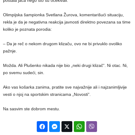
postala jača nego što su očekivali.
Olimpijska šampionka Svetlana Žurova, komentarišući situaciju,
rekla je da je negativna reakcija javnosti direktno povezana sa time
koliko je poznata porodia:
– Da je reč o nekom drugom klizaču, ovo ne bi privuklo ovoliko
pažnje.
Možda. Ali Plušenko nikada nije bio „neki drugi klizač“. Ni otac. Ni,
po svemu sudeći, sin.
Ako vas košarka zanima, pratite sve najvažnije ali i najzanimljivije
vesti o njoj na sportskim stranicama „Novosti“.
Na sasvim ste dobrom mestu.