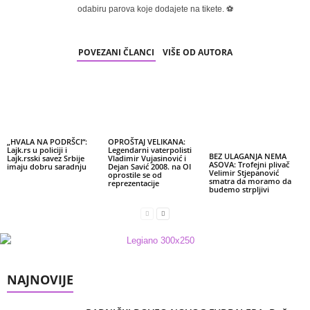
odabiru parova koje dodajete na tikete. ⚽
POVEZANI ČLANCI
VIŠE OD AUTORA
„HVALA NA PODRŠCI“:
OPROŠTAJ VELIKANA:
Lajk.rs u policiji i
Legendarni vaterpolisti
BEZ ULAGANJA NEMA
Lajk.rsski savez Srbije
Vladimir Vujasinović i
ASOVA: Trofejni plivač
imaju dobru saradnju
Dejan Savić 2008. na OI
Velimir Stjepanović
oprostile se od
smatra da moramo da
reprezentacije
budemo strpljivi
NAJNOVIJE