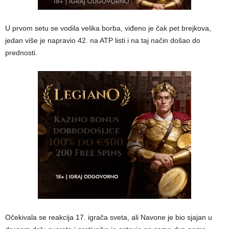
U prvom setu se vodila velika borba, viđeno je čak pet brejkova,
jedan više je napravio 42. na ATP listi i na taj način došao do
prednosti.
Očekivala se reakcija 17. igrača sveta, ali Navone je bio sjajan u