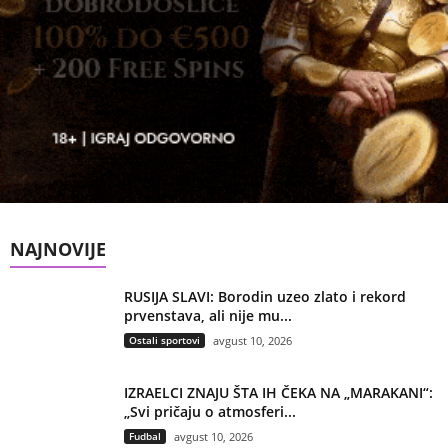
NAJNOVIJE
RUSIJA SLAVI: Borodin uzeo zlato i rekord
prvenstava, ali nije mu...
Ostali sportovi
avgust 10, 2026
IZRAELCI ZNAJU ŠTA IH ČEKA NA „MARAKANI“:
„Svi pričaju o atmosferi...
Fudbal
avgust 10, 2026