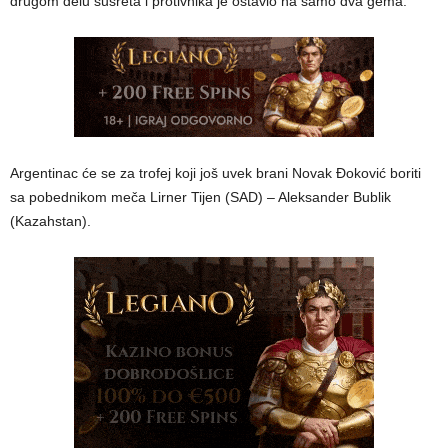
drugom delu susreta i protivnika je ostavio na samo dva gema.
Argentinac će se za trofej koji još uvek brani Novak Đoković boriti
sa pobednikom meča Lirner Tijen (SAD) – Aleksander Bublik
(Kazahstan).