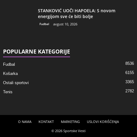
STANKOVIĆ UOČI HAPOELA: S novom
energijom sve će biti bolje
Fudbal
avgust 10, 2026
POPULARNE KATEGORIJE
8536
Fudbal
6155
Košarka
3365
Ostali sportovi
2782
Tenis
O NAMA
KONTAKT
MARKETING
USLOVI KORIŠĆENJA
© 2026 Sportske Vesti