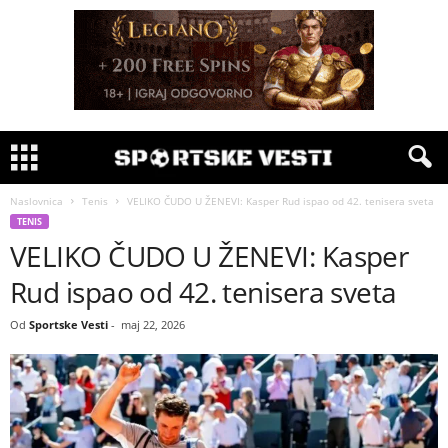
Naslovnica
Tenis
VELIKO ČUDO U ŽENEVI: Kasper Rud ispao od 42. tenisera sveta
TENIS
VELIKO ČUDO U ŽENEVI: Kasper
Rud ispao od 42. tenisera sveta
Od
Sportske Vesti
-
maj 22, 2026