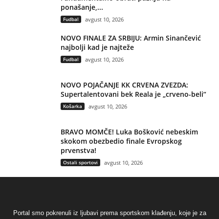
ponašanje,...
Fudbal
avgust 10, 2026
NOVO FINALE ZA SRBIJU: Armin Sinančević
najbolji kad je najteže
Fudbal
avgust 10, 2026
NOVO POJAČANJE KK CRVENA ZVEZDA:
Supertalentovani bek Reala je „crveno-beli“
Košarka
avgust 10, 2026
BRAVO MOMČE! Luka Bošković nebeskim
skokom obezbedio finale Evropskog
prvenstva!
Ostali sportovi
avgust 10, 2026
Portal smo pokrenuli iz ljubavi prema sportskom klađenju, koje je za