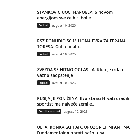
STANKOVIĆ UOČI HAPOELA: S novom
energijom sve će biti bolje
Fudbal
avgust 10, 2026
PSŽ PONUDIO 50 MILIONA EVRA ZA FERANA
TORESA: Gol u finalu...
Fudbal
avgust 10, 2026
ZVEZDA SE HITNO OGLASILA: Klub je izdao
važno saopštenje
Fudbal
avgust 10, 2026
RUSIJA JE PONIŽENA! Evo šta su Hrvati uradili
sportistima najveće zemlje...
Ostali sportovi
avgust 10, 2026
UEFA, KONKAKAF I AFC UPOZORILI INFANTINA:
Fundamentalno obrati pažnju na