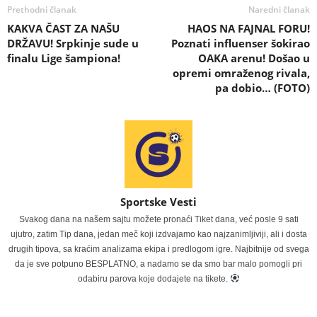
Prethodni članak
Naredni članak
KAKVA ČAST ZA NAŠU
HAOS NA FAJNAL FORU!
DRŽAVU! Srpkinje sude u
Poznati influenser šokirao
finalu Lige šampiona!
OAKA arenu! Došao u
opremi omraženog rivala,
pa dobio… (FOTO)
Sportske Vesti
Svakog dana na našem sajtu možete pronaći Tiket dana, već posle 9 sati
ujutro, zatim Tip dana, jedan meč koji izdvajamo kao najzanimljiviji, ali i dosta
drugih tipova, sa kraćim analizama ekipa i predlogom igre. Najbitnije od svega
da je sve potpuno BESPLATNO, a nadamo se da smo bar malo pomogli pri
odabiru parova koje dodajete na tikete.