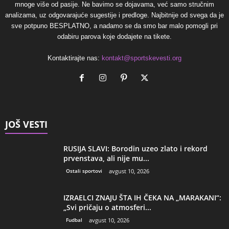
mnoge više od pasije. Ne bavimo se dojavama, već samo stručnim
analizama, uz odgovarajuće sugestije i predloge. Najbitnije od svega da je
sve potpuno BESPLATNO, a nadamo se da smo bar malo pomogli pri
odabiru parova koje dodajete na tikete.
Kontaktirajte nas:
kontakt@sportskevesti.org
JOŠ VESTI
RUSIJA SLAVI: Borodin uzeo zlato i rekord
prvenstava, ali nije mu...
Ostali sportovi
avgust 10, 2026
IZRAELCI ZNAJU ŠTA IH ČEKA NA „MARAKANI“:
„Svi pričaju o atmosferi...
Fudbal
avgust 10, 2026