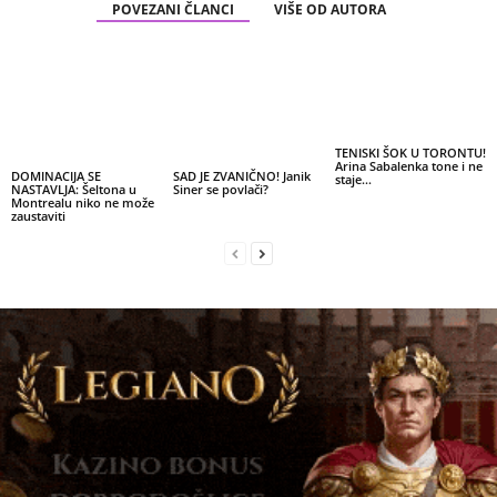
POVEZANI ČLANCI
VIŠE OD AUTORA
TENISKI ŠOK U TORONTU!
Arina Sabalenka tone i ne
DOMINACIJA SE
SAD JE ZVANIČNO! Janik
staje…
NASTAVLJA: Šeltona u
Siner se povlači?
Montrealu niko ne može
zaustaviti