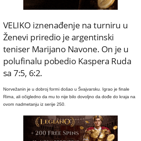
VELIKO iznenađenje na turniru u
Ženevi priredio je argentinski
teniser Marijano Navone. On je u
polufinalu pobedio Kaspera Ruda
sa 7:5, 6:2.
Norvežanin je u dobroj formi došao u Švajvarsku. Igrao je finale
Rima, ali očigledno da mu to nije bilo dovoljno da dođe do kraja na
ovom nadmetanju iz serije 250.