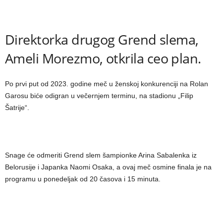
Direktorka drugog Grend slema,
Ameli Morezmo, otkrila ceo plan.
Po prvi put od 2023. godine meč u ženskoj konkurenciji na Rolan
Garosu biće odigran u večernjem terminu, na stadionu „Filip
Šatrije“.
Snage će odmeriti Grend slem šampionke Arina Sabalenka iz
Belorusije i Japanka Naomi Osaka, a ovaj meč osmine finala je na
programu u ponedeljak od 20 časova i 15 minuta.