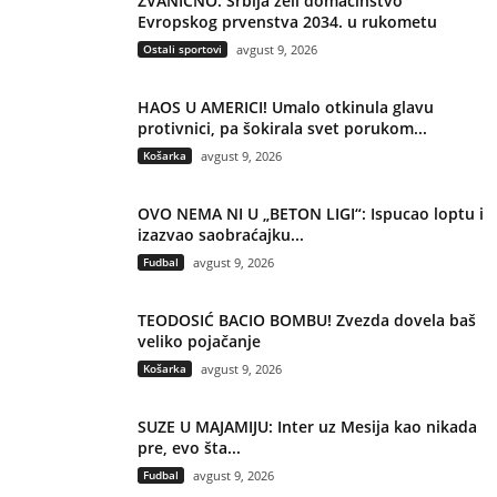
ZVANIČNO: Srbija želi domaćinstvo
Evropskog prvenstva 2034. u rukometu
Ostali sportovi
avgust 9, 2026
HAOS U AMERICI! Umalo otkinula glavu
protivnici, pa šokirala svet porukom...
Košarka
avgust 9, 2026
OVO NEMA NI U „BETON LIGI“: Ispucao loptu i
izazvao saobraćajku...
Fudbal
avgust 9, 2026
TEODOSIĆ BACIO BOMBU! Zvezda dovela baš
veliko pojačanje
Košarka
avgust 9, 2026
SUZE U MAJAMIJU: Inter uz Mesija kao nikada
pre, evo šta...
Fudbal
avgust 9, 2026