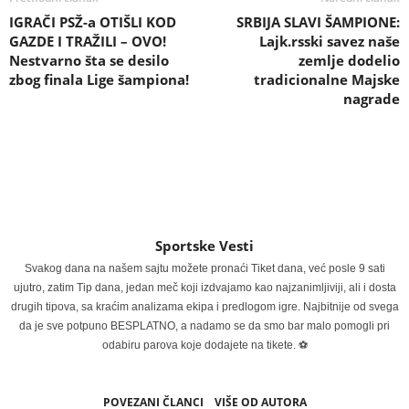
IGRAČI PSŽ-a OTIŠLI KOD
SRBIJA SLAVI ŠAMPIONE:
GAZDE I TRAŽILI – OVO!
Lajk.rsski savez naše
Nestvarno šta se desilo
zemlje dodelio
zbog finala Lige šampiona!
tradicionalne Majske
nagrade
Sportske Vesti
Svakog dana na našem sajtu možete pronaći Tiket dana, već posle 9 sati
ujutro, zatim Tip dana, jedan meč koji izdvajamo kao najzanimljiviji, ali i dosta
drugih tipova, sa kraćim analizama ekipa i predlogom igre. Najbitnije od svega
da je sve potpuno BESPLATNO, a nadamo se da smo bar malo pomogli pri
odabiru parova koje dodajete na tikete. ⚽
POVEZANI ČLANCI
VIŠE OD AUTORA