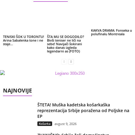
KAKVA DRAMA: Fonseka u
polufinalu Montreala
TENISKI ŠOK U TORONTU!
ŠTA MU SE DOGODILO?
Arina Sabalenka tone i ne
Bivši teniser ne liči na
staje…
sebe! Navijači šokirani
kako danas izgleda
legendarni as (FOTO)
NAJNOVIJE
ŠTETA! Muška kadetska košarkaška
reprezentacija Srbije poražena od Poljske na
EP
Košarka
avgust 9, 2026