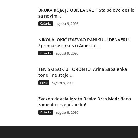
BRUKA KOJA JE OBIŠLA SVET: Šta se ovo desilo
sa novim...
Košarka
avgust 9, 2026
NIKOLA JOKIĆ IZAZVAO PANIKU U DENVERU:
Sprema se cirkus u Americi,...
Košarka
avgust 9, 2026
TENISKI ŠOK U TORONTU! Arina Sabalenka
tone i ne staje…
Tenis
avgust 9, 2026
Zvezda dovela igrača Reala: Dres Madriđana
zamenio crveno-belim!
Košarka
avgust 8, 2026