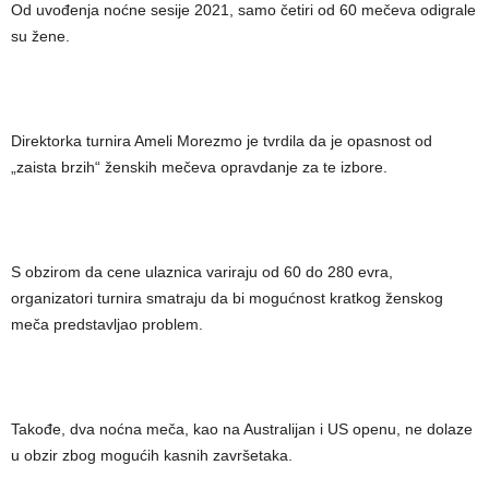
Od uvođenja noćne sesije 2021, samo četiri od 60 mečeva odigrale
su žene.
Direktorka turnira Ameli Morezmo je tvrdila da je opasnost od
„zaista brzih“ ženskih mečeva opravdanje za te izbore.
S obzirom da cene ulaznica variraju od 60 do 280 evra,
organizatori turnira smatraju da bi mogućnost kratkog ženskog
meča predstavljao problem.
Takođe, dva noćna meča, kao na Australijan i US openu, ne dolaze
u obzir zbog mogućih kasnih završetaka.