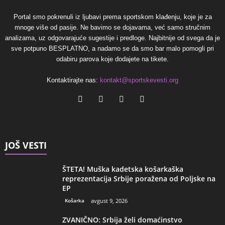
Portal smo pokrenuli iz ljubavi prema sportskom klađenju, koje je za
mnoge više od pasije. Ne bavimo se dojavama, već samo stručnim
analizama, uz odgovarajuće sugestije i predloge. Najbitnije od svega da je
sve potpuno BESPLATNO, a nadamo se da smo bar malo pomogli pri
odabiru parova koje dodajete na tikete.
Kontaktirajte nas:
kontakt@sportskevesti.org
JOŠ VESTI
ŠTETA! Muška kadetska košarkaška
reprezentacija Srbije poražena od Poljske na
EP
Košarka
avgust 9, 2026
ZVANIČNO: Srbija želi domaćinstvo