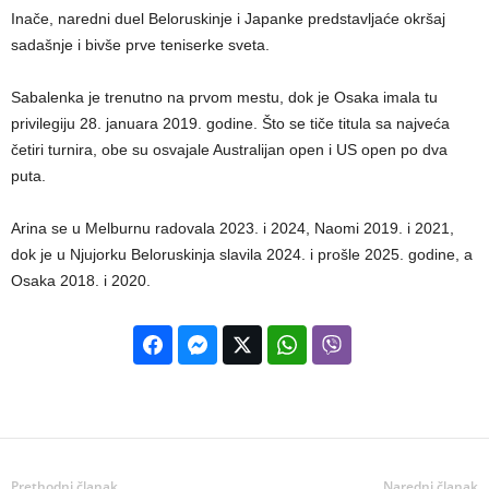
Inače, naredni duel Beloruskinje i Japanke predstavljaće okršaj
sadašnje i bivše prve teniserke sveta.
Sabalenka je trenutno na prvom mestu, dok je Osaka imala tu
privilegiju 28. januara 2019. godine. Što se tiče titula sa najveća
četiri turnira, obe su osvajale Australijan open i US open po dva
puta.
Arina se u Melburnu radovala 2023. i 2024, Naomi 2019. i 2021,
dok je u Njujorku Beloruskinja slavila 2024. i prošle 2025. godine, a
Osaka 2018. i 2020.
Prethodni članak
Naredni članak