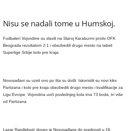
Nisu se nadali tome u Humskoj.
Fudbaleri Vojvodine su slavili na Staroj Karaburmi protiv OFK
Beograda rezultatom 2:1 i obezbedili drugo mesto na tabeli
Superlige Srbije kolo pre kraja.
Novosađani su uzeli ono po šta su došli. Iskoristili su novi kiks
Partizana i kolo pre kraja obezbedili drugo mesto i kvalifikacije za
Ligu Evrope. Vojvodina uoči poslednjeg kola ima 73 boda, tri više
od Partizana.
Lazar Ranđelović doveo je Novosađane do prednosti u 16,