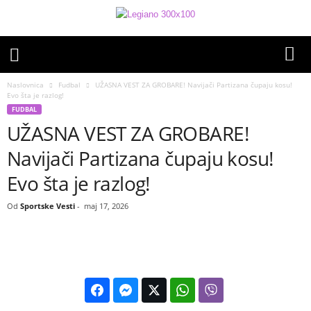
Naslovnica
Fudbal
UŽASNA VEST ZA GROBARE! Navijači Partizana čupaju kosu!
Evo šta je razlog!
FUDBAL
UŽASNA VEST ZA GROBARE!
Navijači Partizana čupaju kosu!
Evo šta je razlog!
Od
Sportske Vesti
-
maj 17, 2026