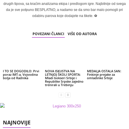
drugih tipova, sa kraćim analizama ekipa i predlogom igre. Najbitnije od svega
da je sve potpuno BESPLATNO, a nadamo se da smo bar malo pomogli pri
odabiru parova koje dodajete na tikete. ⚽
POVEZANI ČLANCI
VIŠE OD AUTORA
I TO SE DOGODILO: Prvi
NOVA ISKUSTVA NA
MEDALJA OSTALA SAN:
poraz IMT-a, Vojvodina
LETNJOJ ŠKOLI SPORTA:
Finkinje prejake za
bolja od Radnika
Mladi bokseri Srbije i
omladinke Srbije
Republike Srpske zajedno
trenirali u Trebinju
NAJNOVIJE