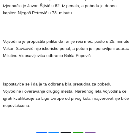
izjednačio je Jovan Šljivić u 62. iz penala, a pobedu je doneo
kapiten Njegoš Petrović u 78. minutu.
Vojvodina je propustila priliku da ranije reši meč, pošto u 25. minutu
Vukan Savićević nije iskoristio penal, a potom je i ponovljeni udarac
Milutinu Vidosavljeviću odbranio Balša Popović.
Ispostaviće se i da je ta odbrana bila presudna za pobedu
Vojvodine i overavanje drugog mesta. Narednog leta Vojvodina će
igrati kvalifikacije za Ligu Evrope od prvog kola i najverovatnije biće
nepovlašćena.