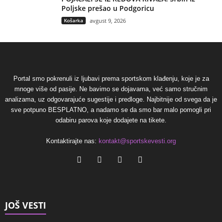
Poljske prešao u Podgoricu
Košarka
avgust 9, 2026
Portal smo pokrenuli iz ljubavi prema sportskom klađenju, koje je za
mnoge više od pasije. Ne bavimo se dojavama, već samo stručnim
analizama, uz odgovarajuće sugestije i predloge. Najbitnije od svega da je
sve potpuno BESPLATNO, a nadamo se da smo bar malo pomogli pri
odabiru parova koje dodajete na tikete.
Kontaktirajte nas:
kontakt@sportskevesti.org
JOŠ VESTI