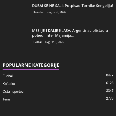
DUBAI SE NE ŠALI: Potpisao Tornike Šengelija!
Košarka
avgust 6, 2026
MESI JE I DALJE KLASA: Argentinac blistao u
pobedi Inter Majamija...
Fudbal
avgust 6, 2026
POPULARNE KATEGORIJE
8477
Fudbal
6128
Košarka
3347
Ostali sportovi
2776
Tenis