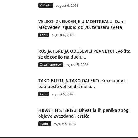
Košarka
avgust 6, 2026
VELIKO IZNENĐENJE U MONTREALU: Danil
Medvedev izgubio od 70. tenisera sveta
Tenis
avgust 6, 2026
RUSIJA I SRBIJA ODUŠEVILI PLANETU! Evo šta
se dogodilo na duelu...
Ostali sportovi
avgust 5, 2026
TAKO BLIZU, A TAKO DALEKO: Kecmanović
pao posle velike drame u...
Tenis
avgust 5, 2026
HRVATI HISTERIŠU: Uhvatila ih panika zbog
objave Zvezdana Terzića
Fudbal
avgust 5, 2026