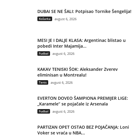
DUBAI SE NE ŠALI: Potpisao Tornike Šengelija!
Košarka
avgust 6, 2026
MESI JE I DALJE KLASA: Argentinac blistao u
pobedi Inter Majamija...
Fudbal
avgust 6, 2026
KAKAV TENISKI ŠOK: Aleksander Zverev
eliminisan u Montrealu!
Tenis
avgust 6, 2026
EVERTON DOVEO ŠAMPIONA PREMIJER LIGE:
„Karamele“ se pojačale iz Arsenala
Fudbal
avgust 6, 2026
PARTIZAN OPET OSTAO BEZ POJAČANJA: Loni
Voker se vraća u NBA...