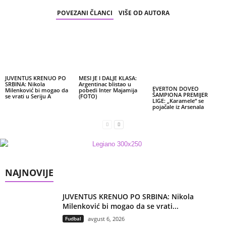
POVEZANI ČLANCI
VIŠE OD AUTORA
JUVENTUS KRENUO PO
MESI JE I DALJE KLASA:
SRBINA: Nikola
Argentinac blistao u
EVERTON DOVEO
Milenković bi mogao da
pobedi Inter Majamija
ŠAMPIONA PREMIJER
se vrati u Seriju A
(FOTO)
LIGE: „Karamele“ se
pojačale iz Arsenala
NAJNOVIJE
JUVENTUS KRENUO PO SRBINA: Nikola
Milenković bi mogao da se vrati...
Fudbal
avgust 6, 2026