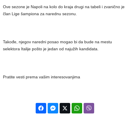
Ove sezone je Napoli na kolo do kraja drugi na tabeli i zvanično je
član Lige šampiona za narednu sezonu.
Takođe, njegov naredni posao mogao bi da bude na mestu
selektora Italije pošto je jedan od najužih kandidata.
Pratite vesti prema vašim interesovanjima