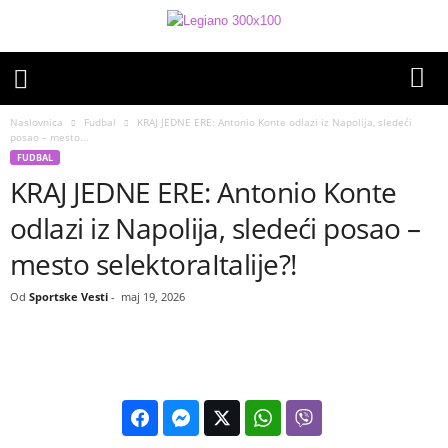
Naslovnica
Fudbal
KRAJ JEDNE ERE: Antonio Konte odlazi iz Napolija, sledeći
posao – mesto...
FUDBAL
KRAJ JEDNE ERE: Antonio Konte
odlazi iz Napolija, sledeći posao –
mesto selektoraItalije?!
Od
Sportske Vesti
-
maj 19, 2026