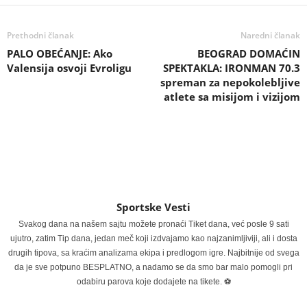
Prethodni članak
Naredni članak
PALO OBEĆANJE: Ako
BEOGRAD DOMAĆIN
Valensija osvoji Evroligu
SPEKTAKLA: IRONMAN 70.3
spreman za nepokolebljive
atlete sa misijom i vizijom
Sportske Vesti
Svakog dana na našem sajtu možete pronaći Tiket dana, već posle 9 sati
ujutro, zatim Tip dana, jedan meč koji izdvajamo kao najzanimljiviji, ali i dosta
drugih tipova, sa kraćim analizama ekipa i predlogom igre. Najbitnije od svega
da je sve potpuno BESPLATNO, a nadamo se da smo bar malo pomogli pri
odabiru parova koje dodajete na tikete. ⚽