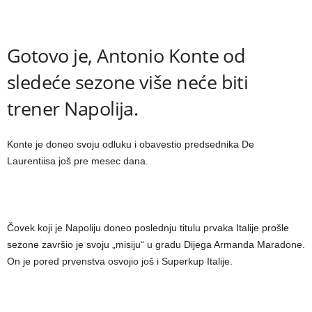
Gotovo je, Antonio Konte od
sledeće sezone više neće biti
trener Napolija.
Konte je doneo svoju odluku i obavestio predsednika De
Laurentiisa još pre mesec dana.
Čovek koji je Napoliju doneo poslednju titulu prvaka Italije prošle
sezone završio je svoju „misiju“ u gradu Dijega Armanda Maradone.
On je pored prvenstva osvojio još i Superkup Italije.