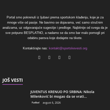
Portal smo pokrenuli iz ljubavi prema sportskom klađenju, koje je za
mnoge više od pasije. Ne bavimo se dojavama, već samo stručnim
analizama, uz odgovarajuće sugestije i predloge. Najbitnije od svega da je
sve potpuno BESPLATNO, a nadamo se da smo bar malo pomogli pri
odabiru parova koje dodajete na tikete.
Kontaktirajte nas:
kontakt@sportskevesti.org
JOŠ VESTI
JUVENTUS KRENUO PO SRBINA: Nikola
Milenković bi mogao da se vrati...
Fudbal
avgust 6, 2026