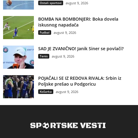
Ostali sportovi
avgust 9, 2026
BOMBA NA BOMBONJERI: Boka dovela
iskusnog napadača
Fudbal
avgust 9, 2026
SAD JE ZVANIČNO! Janik Siner se povlači?
Tenis
avgust 9, 2026
POJAČALI SE IZ REDOVA RIVALA: Srbin iz
Poljske prešao u Podgoricu
Košarka
avgust 9, 2026