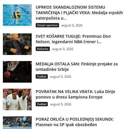
UPRKOS SKANDALOZNOM SISTEMU
TAKMIČENJA I PLJAČKI VEKA: Medalja srpskih
vaterpolista u...
Ostali sportovi
avgust 9, 2026
SVET KOŠARKE TUGUJE: Preminuo Don
Nelson, legendarni NBA trener i...
Košarka
avgust 9, 2026
MEDALJA OSTALA SAN: Finkinje prejake za
omladinke Srbije
Fudbal
avgust 9, 2026
POVRATAK NA VELIKA VRATA: Luka Dinje
ponovo u dresu šampiona Evrope
Fudbal
avgust 9, 2026
PORAZ ORLIĆA U POSLEDNJOJ SEKUNDI:
Plasman na SP ipak obezbeđen