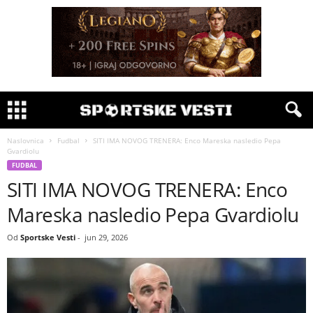
Naslovnica
Fudbal
SITI IMA NOVOG TRENERA: Enco Mareska nasledio Pepa
Gvardiolu
FUDBAL
SITI IMA NOVOG TRENERA: Enco
Mareska nasledio Pepa Gvardiolu
Od
Sportske Vesti
-
jun 29, 2026