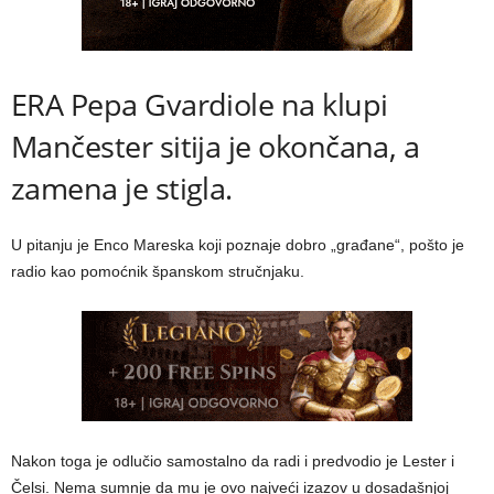
ERA Pepa Gvardiole na klupi
Mančester sitija je okončana, a
zamena je stigla.
U pitanju je Enco Mareska koji poznaje dobro „građane“, pošto je
radio kao pomoćnik španskom stručnjaku.
Nakon toga je odlučio samostalno da radi i predvodio je Lester i
Čelsi. Nema sumnje da mu je ovo najveći izazov u dosadašnjoj