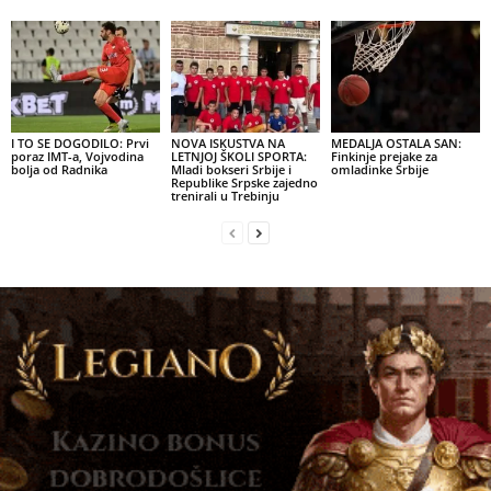
I TO SE DOGODILO: Prvi
NOVA ISKUSTVA NA
MEDALJA OSTALA SAN:
poraz IMT-a, Vojvodina
LETNJOJ ŠKOLI SPORTA:
Finkinje prejake za
bolja od Radnika
Mladi bokseri Srbije i
omladinke Srbije
Republike Srpske zajedno
trenirali u Trebinju