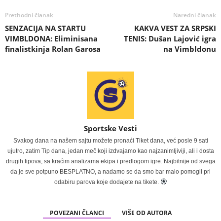
Prethodni članak
Naredni članak
SENZACIJA NA STARTU
KAKVA VEST ZA SRPSKI
VIMBLDONA: Eliminisana
TENIS: Dušan Lajović igra
finalistkinja Rolan Garosa
na Vimbldonu
Sportske Vesti
Svakog dana na našem sajtu možete pronaći Tiket dana, već posle 9 sati
ujutro, zatim Tip dana, jedan meč koji izdvajamo kao najzanimljiviji, ali i dosta
drugih tipova, sa kraćim analizama ekipa i predlogom igre. Najbitnije od svega
da je sve potpuno BESPLATNO, a nadamo se da smo bar malo pomogli pri
odabiru parova koje dodajete na tikete.
POVEZANI ČLANCI
VIŠE OD AUTORA