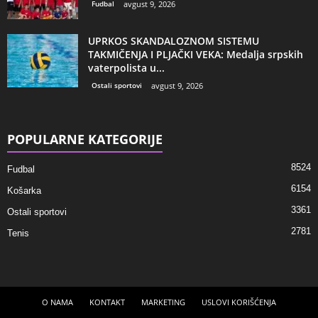
Fudbal
avgust 9, 2026
UPRKOS SKANDALOZNOM SISTEMU
TAKMIČENJA I PLJAČKI VEKA: Medalja srpskih
vaterpolista u...
Ostali sportovi
avgust 9, 2026
POPULARNE KATEGORIJE
8524
Fudbal
6154
Košarka
3361
Ostali sportovi
2781
Tenis
O NAMA
KONTAKT
MARKETING
USLOVI KORIŠĆENJA