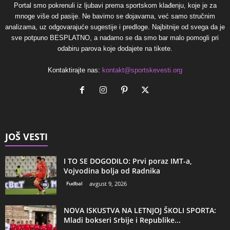
Portal smo pokrenuli iz ljubavi prema sportskom klađenju, koje je za
mnoge više od pasije. Ne bavimo se dojavama, već samo stručnim
analizama, uz odgovarajuće sugestije i predloge. Najbitnije od svega da je
sve potpuno BESPLATNO, a nadamo se da smo bar malo pomogli pri
odabiru parova koje dodajete na tikete.
Kontaktirajte nas:
kontakt@sportskevesti.org
JOŠ VESTI
I TO SE DOGODILO: Prvi poraz IMT-a,
Vojvodina bolja od Radnika
Fudbal
avgust 9, 2026
NOVA ISKUSTVA NA LETNJOJ ŠKOLI SPORTA:
Mladi bokseri Srbije i Republike...